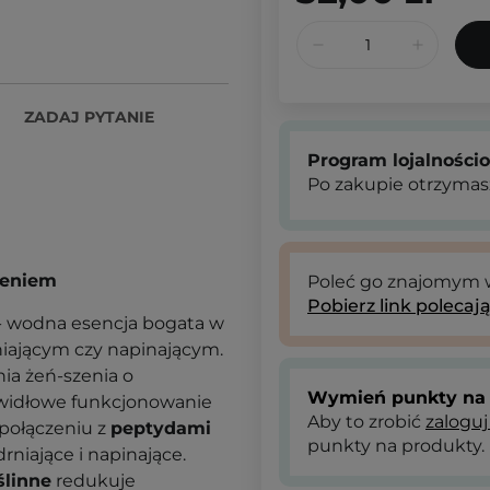
ZADAJ PYTANIE
Program lojalności
Po zakupie otrzymas
szeniem
Poleć go znajomym
Pobierz link polecaj
- wodna esencja bogata w
niającym czy napinającym.
ia żeń-szenia o
Wymień punkty na 
awidłowe funkcjonowanie
Aby to zrobić
zaloguj
 połączeniu z
peptydami
punkty na produkty.
niające i napinające.
ślinne
redukuje