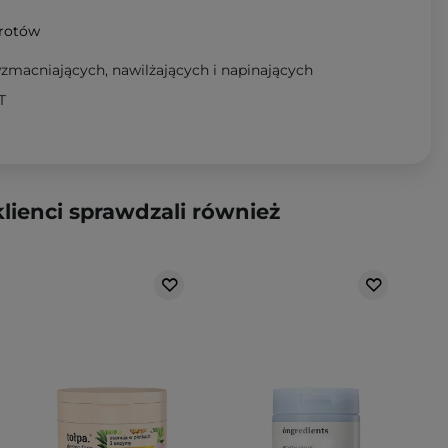
wrotów
zmacniających, nawilżających i napinających
T
klienci sprawdzali również