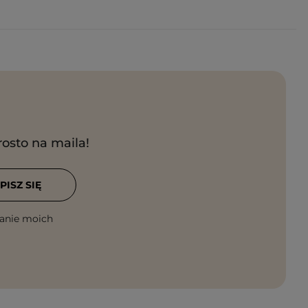
rosto na maila!
PISZ SIĘ
anie moich