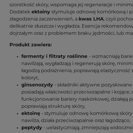
szorstkość skóry, wspomaga jej regeneracje i minima
Dodatek
ektoiny
stymuluje odnowę komórkową i prz
złagodzenia zaczerwienień, a
kwas LHA
, czyli poc
delikatnie złuszcza i wygładza. Esencja rekomend
dojrzałym oraz z problemem braku jędrności, lub 
Produkt zawiera:
fermenty i filtraty roślinne
-
wzmacniają barie
nawilżają, wygładzają i regenerują skórę, minimal
łagodzą podrażnienia, poprawiają elastyczność s
koloryt
,
ginsenozydy
-
składniki aktywne pozyskiwane 
posiadają właściwości przeciwzapalne i kojące,
funkcjonowanie bariery naskórkowej, działają
poprawiają strukturę skóry
,
ektoinę
- stymuluje odnowę komórkową skóry i 
nawilża, działa przeciwzapalnie oraz łagodząco,
peptydy
-
uelastyczniają, zmniejszają widoczn