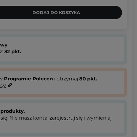
DODAJ DO KOSZYKA
owy
z:
32
pkt.
 w
Programie Poleceń
i otrzymaj
80
pkt.
ący
produkty.
 się
. Nie masz konta,
zarejestruj się
i wymieniaj