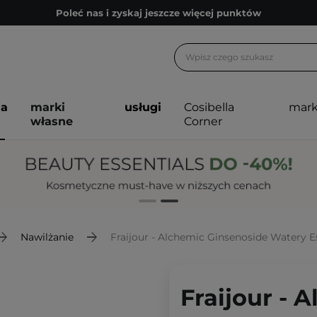
Poleć nas i zyskaj jeszcze więcej punktów
Zapisz się na newsletter pełen porad
Bezpłatne konsultacje kosmetologiczne
Z nami to możliwe! Realizacja zamówienia do 24h.
ja
marki
usługi
Cosibella
mark
Poleć nas i zyskaj jeszcze więcej punktów
własne
Corner
Zapisz się na newsletter pełen porad
Nawilżanie
Fraijour - Alchemic Ginsenoside Watery 
Fraijour - 