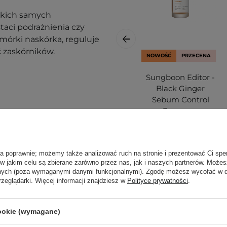
akich samych
taci podrażnienia czy
mórki naskórka, reguluje
 zaskórników.
NOWOŚĆ
PRZECENA
Sungboon Editor -
Black Ginger
Sebum Control
Essence -
Seboregulująca
Esencja do Twarzy
z Czarnym
ła poprawnie; możemy także analizować ruch na stronie i prezentować Ci spe
Imbirem - 30ml
 w jakim celu są zbierane zarówno przez nas, jak i naszych partnerów. Może
OUTLET
rodzajów skór i
anych (poza wymaganymi danymi funkcjonalnymi). Zgodę możesz wycofać w
rzeglądarki. Więcej informacji znajdziesz w
Polityce prywatności
.
69,00 zł
cookie (wymagane)
99,90 zł