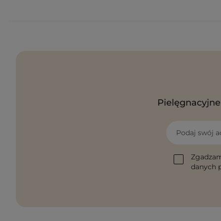
Pielęgnacyjne 
Podaj swój a
Zgadzam
danych p