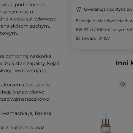
lizuje podrażnienia.
Gwarancja i polityka z
yczynia się o
hodna kwasu salicylowego
Esencja o właściwościach w
owana skórom suchym,
106,67 zł
/
100 ml
, w tym VA
matowym.
ID towaru: 24157
rę ochronną naskórka,
Inni 
izują stan zapalny, koją i
kóry i wyrównują jej
z korzenia żeń-szenia,
 dbają o prawidłowe
 przeciwzmarszczkowo,
wzmacnia jej barierę,
ość zmarszczek oraz