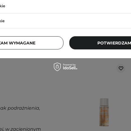
kie
a oczyszczoną skórę
kie
ą. Zajrzyj do naszego
ęcej.
ZAM WYMAGANE
POTWIERDZAM
Klienci, którz
nak podrażnienia,
j, w zacienionym