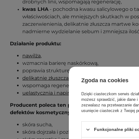
drobnych linii, wspomagają regenerację
,
kwas LHA
- pochodna kwasu salicylowego o t
właściwościach, ale mniejszych skutkach w pos
zaczerwienienia, delikatnie złuszcza martwe ko
nadmierne wydzielanie sebum i zmniejsza ilość
Działanie produktu:
nawilża
,
wzmacnia barierę naskórkową,
poprawia strukturę skóry,
delikatnie złuszcza martwe komórki naskórka
,
Zgoda na cookies
wspomaga regenerację,
uelastycznia i napina
.
Dzięki ciasteczkom serwis dzia
możesz sprawdzić, jakie dane i
Producent poleca ten produkt dla następujących 
zezwalasz na przetwarzanie d
usunięcie ciasteczek z Twojej p
defektów kosmetycznych:
skóra sucha,
Funkcjonalne pliki 
skóra dojrzała i pozbawiona elastyczności,