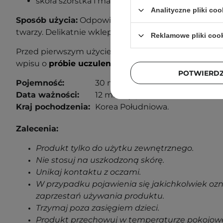
skóra szorstka i matowa.
Analityczne pliki coo
Sposób użycia:
Odpowiednią ilość produktu nałóż n
twarzy. Delikatnie wklep opuszkami palców.
Reklamowe pliki coo
Przed pierwszym użyciem wykonaj próbę uczuleniow
wpisu o
próbie uczuleniowej
, aby dowiedzieć się wi
POTWIERD
Pojemność:
30 ml
Data ważności:
12 miesięcy od otwarcia.
Kraj pochodzenia:
Korea Południowa.
Zalecenia:
Produkt tylko do użytku zewnętrznego.
Nie stosuj na uszkodzoną skórę.
Unikaj kontaktu z oczami.
W przypadku pojawienia się jakichkolwiek oz
zaprzestań używania produktu.
Trzymaj poza zasięgiem dzieci.
Produkt przechowuj w temperaturze pokojowe