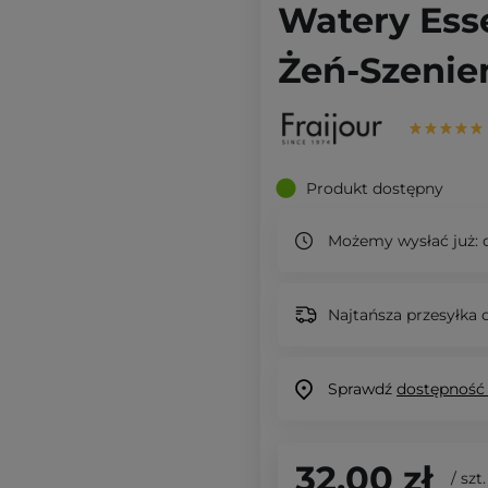
Watery Ess
Żeń-Szenie
Produkt dostępny
Możemy wysłać już:
d
Najtańsza przesyłka o
Sprawdź
dostępność
32,00 zł
/
szt.