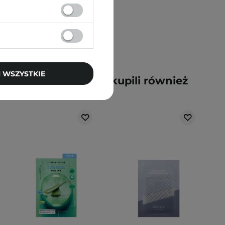
 WSZYSTKIE
y kupili ten produkt, kupili również