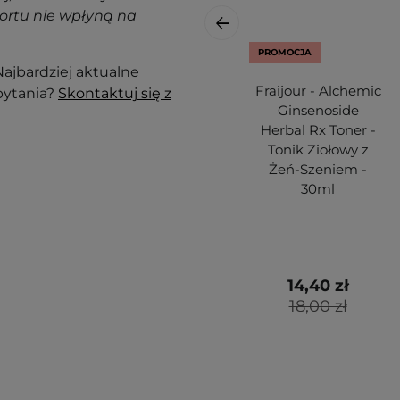
ortu nie wpłyną na
PROMOCJA
ajbardziej aktualne
Fraijour - Alchemic
pytania?
Skontaktuj się z
Ginsenoside
Herbal Rx Toner -
Tonik Ziołowy z
Żeń-Szeniem -
30ml
14,40 zł
18,00 zł