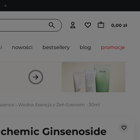
0,00 zł
i
nowości
bestsellery
blog
promocje
Essence - Wodna Esencja z Żeń-Szeniem - 30ml
Alchemic Ginsenoside