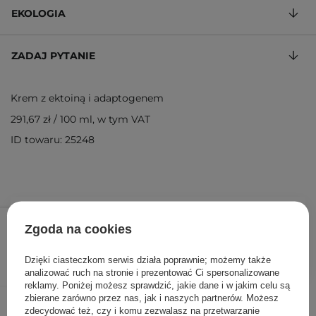
EKOLOGIA
ZADAJ PYTANIE
Krem z ektoiną i adaptogenem
291,67 zł
/
100 ml
, w tym VAT
ID towaru: 25248
175,00 zł
/
szt.
Zgoda na cookies
DODAJ DO KOSZYKA
Dzięki ciasteczkom serwis działa poprawnie; możemy także
analizować ruch na stronie i prezentować Ci spersonalizowane
reklamy. Poniżej możesz sprawdzić, jakie dane i w jakim celu są
zbierane zarówno przez nas, jak i naszych partnerów. Możesz
Inni klienci sprawdzali również
zdecydować też, czy i komu zezwalasz na przetwarzanie