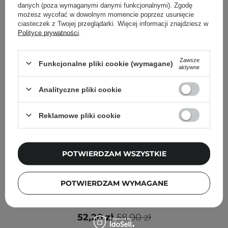
danych (poza wymaganymi danymi funkcjonalnymi). Zgodę
możesz wycofać w dowolnym momencie poprzez usunięcie
ciasteczek z Twojej przeglądarki. Więcej informacji znajdziesz w
Polityce prywatności
.
Zawsze
Funkcjonalne pliki cookie (wymagane)
aktywne
Analityczne pliki cookie
Reklamowe pliki cookie
POTWIERDZAM WSZYSTKIE
PROMOCJA
BESTSELLER
POTWIERDZAM WYMAGANE
Beauty of Joseon - Relief Sun Aqua - Fresh : Rice + B5
SPF50+ PA++++ - Przeciwsłoneczny Krem - 50ml
52,20 zł
58,00 zł