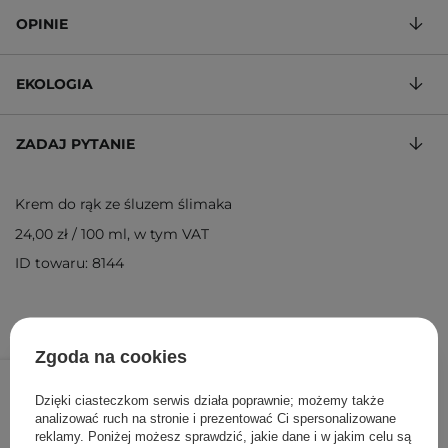
OPINIE
EKOLOGIA
ZADAJ PYTANIE
Krem do rąk ze śluzem ślimaka
24,00 zł
/
100 ml
, w tym VAT
ID towaru: 8144
Zgoda na cookies
24,00 zł
/
szt.
Dzięki ciasteczkom serwis działa poprawnie; możemy także
DODAJ DO KOSZYKA
analizować ruch na stronie i prezentować Ci spersonalizowane
reklamy. Poniżej możesz sprawdzić, jakie dane i w jakim celu są