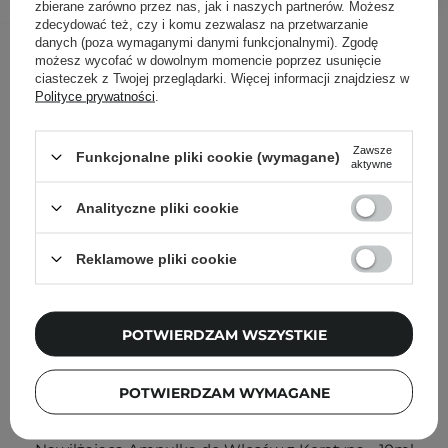
zbierane zarówno przez nas, jak i naszych partnerów. Możesz
zdecydować też, czy i komu zezwalasz na przetwarzanie
Inni klienci sprawdzali również
danych (poza wymaganymi danymi funkcjonalnymi). Zgodę
możesz wycofać w dowolnym momencie poprzez usunięcie
ciasteczek z Twojej przeglądarki. Więcej informacji znajdziesz w
Polityce prywatności
.
Zawsze
Funkcjonalne pliki cookie (wymagane)
aktywne
Analityczne pliki cookie
Reklamowe pliki cookie
POTWIERDZAM WSZYSTKIE
PROMOCJA
POTWIERDZAM WYMAGANE
Nuggela & Sule - Keratin Hyaluronic Ampoule -