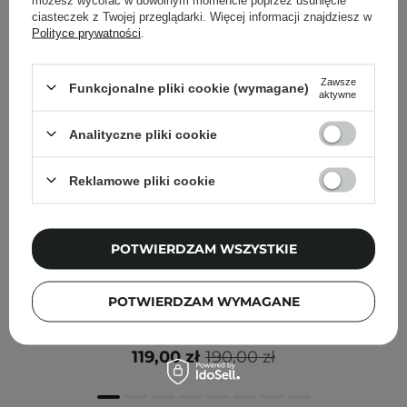
ciasteczek z Twojej przeglądarki. Więcej informacji znajdziesz w
Polityce prywatności
.
Zawsze
Funkcjonalne pliki cookie (wymagane)
aktywne
Analityczne pliki cookie
Reklamowe pliki cookie
POTWIERDZAM WSZYSTKIE
PROMOCJA
Paula's Choice - Peptide Plumping Gloss Balm Duo -
POTWIERDZAM WYMAGANE
Limitowany Zestaw Balsamów do Ust
119,00 zł
190,00 zł