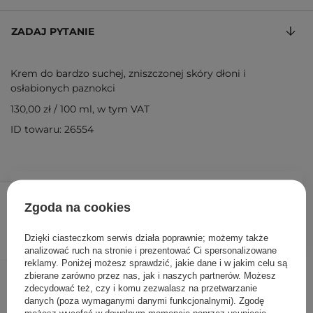
ZADAJ PYTANIE
Krem do bardzo suchej, zniszczonej skóry dłoni i
osłabionych paznokci
130,00 zł
/
100 ml
, w tym VAT
ID towaru: 26554
39,00 zł
/
szt.
Zgoda na cookies
DODAJ DO KOSZYKA
Dzięki ciasteczkom serwis działa poprawnie; możemy także
analizować ruch na stronie i prezentować Ci spersonalizowane
reklamy. Poniżej możesz sprawdzić, jakie dane i w jakim celu są
Inni klienci sprawdzali również
zbierane zarówno przez nas, jak i naszych partnerów. Możesz
zdecydować też, czy i komu zezwalasz na przetwarzanie
danych (poza wymaganymi danymi funkcjonalnymi). Zgodę
możesz wycofać w dowolnym momencie poprzez usunięcie