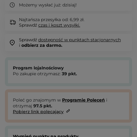
Możemy wysłać już:
dzisiaj!
Najtańsza przesyłka od: 6,99 zł.
Sprawdź
czas i koszt wysyłki.
Sprawdź
dostępność w punktach stacjonarnych
i
odbierz za darmo.
Program lojalnościowy
Po zakupie otrzymasz:
39
pkt.
Poleć go znajomym w
Programie Poleceń
i
otrzymaj
97.5
pkt.
Pobierz link polecający
Wymień punkty na produkty.