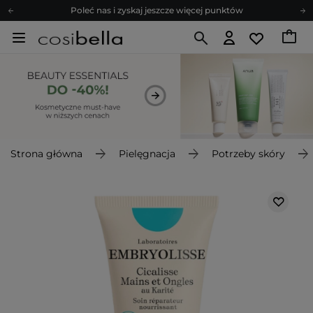
Poleć nas i zyskaj jeszcze więcej punktów
Zapisz się na newsletter pełen porad
Bezpłatne konsultacje kosmetologiczne
Z nami to możliwe! Realizacja zamówienia do 24h.
Poleć nas i zyskaj jeszcze więcej punktów
Zapisz się na newsletter pełen porad
Strona główna
Pielęgnacja
Potrzeby skóry