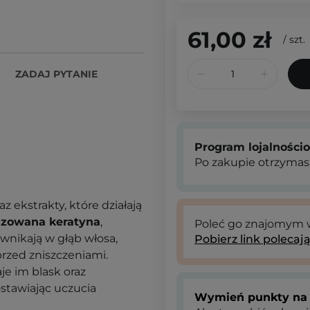
61,00 zł
/
szt.
ZADAJ PYTANIE
Program lojalności
Po zakupie otrzymas
ekstrakty, które działają
izowana keratyna
,
Poleć go znajomym
wnikają w głąb włosa,
Pobierz link polecaj
przed zniszczeniami.
aje im blask oraz
ostawiając uczucia
Wymień punkty na 