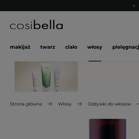
makijaż
twarz
ciało
włosy
pielęgnac
Strona główna
Włosy
Odżywki do włosów