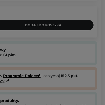
DODAJ DO KOSZYKA
owy
z:
61
pkt.
 w
Programie Poleceń
i otrzymaj
152.5
pkt.
ący
produkty.