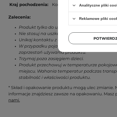
Kraj pochodzenia:
Korea Południowa.
Analityczne pliki coo
Zalecenia:
Reklamowe pliki coo
Produkt tylko do użytku zewnętrznego.
Nie stosuj na uszkodzoną skórę.
POTWIERD
Unikaj kontaktu z oczami.
W przypadku pojawienia się jakichkolwiek oz
zaprzestań używania produktu.
Trzymaj poza zasięgiem dzieci.
Produkt przechowuj w temperaturze pokojowe
miejscu. Wahania temperatur podczas transp
stabilność i właściwości produktu.
* Skład i opakowanie produktu mogą ulec zmianie. N
informacje znajdziesz zawsze na opakowaniu. Masz 
nami.