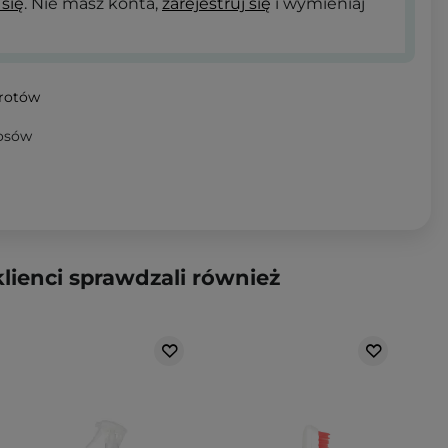
 się
. Nie masz konta,
zarejestruj się
i wymieniaj
wrotów
osów
klienci sprawdzali również