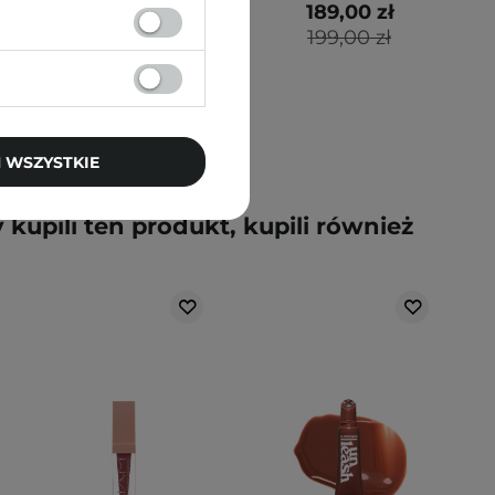
114,00 zł
189,00 zł
120,00 zł
199,00 zł
 WSZYSTKIE
y kupili ten produkt, kupili również