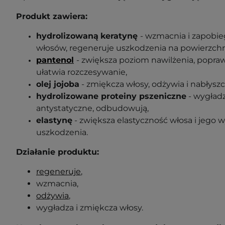
Produkt zawiera:
hydrolizowaną
keratynę
- wzmacnia i zapobie
włosów, regeneruje uszkodzenia na powierzchni
pantenol
- zwiększa poziom nawilżenia, popra
ułatwia rozczesywanie,
olej jojoba
- zmiękcza włosy, odżywia i nabłyszc
hydrolizowane proteiny pszeniczne
- wygładz
antystatyczne, odbudowują,
elastynę
- zwiększa elastyczność włosa i jego 
uszkodzenia.
Działanie produktu:
regeneruje
,
wzmacnia,
odżywia
,
wygładza i zmiękcza włosy.