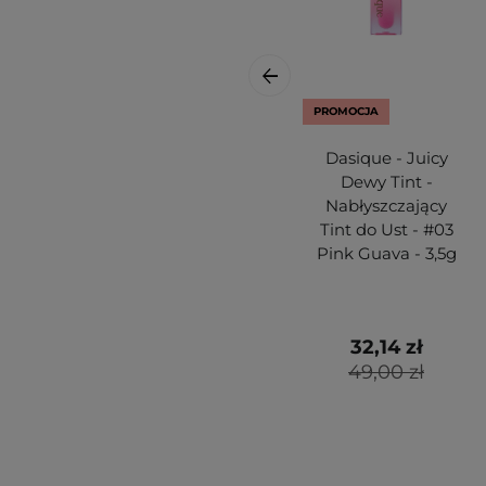
PROMOCJA
Dasique - Juicy
Dewy Tint -
Nabłyszczający
Tint do Ust - #03
Pink Guava - 3,5g
32,14 zł
49,00 zł