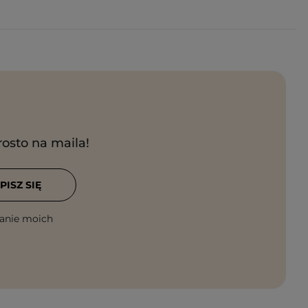
rosto na maila!
PISZ SIĘ
anie moich