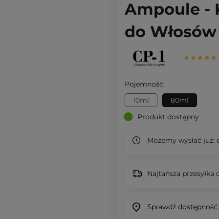
Ampoule -
do Włosów 
Pojemność:
10ml
80ml
Produkt dostępny
Możemy wysłać już:
d
Najtańsza przesyłka o
Sprawdź
dostępność