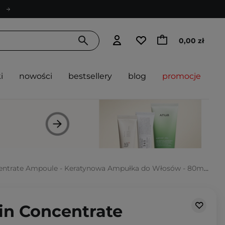
0,00 zł
i
nowości
bestsellery
blog
promocje
centrate Ampoule - Keratynowa Ampułka do Włosów - 80ml
tin Concentrate