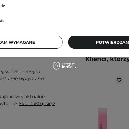
77,00 zł
kie
kie
ZAM WYMAGANE
POTWIERDZAM
nak podrażnienia,
Klienci, którz
j, w zacienionym
ortu nie wpłyną na
ajbardziej aktualne
pytania?
Skontaktuj się z