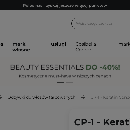
Poleć nas i zyskaj jeszcze więcej punktów
Zapisz się na newsletter pełen porad
Bezpłatne konsultacje kosmetologiczne
Z nami to możliwe! Realizacja zamówienia do 24h.
ja
marki
usługi
Cosibella
mark
Poleć nas i zyskaj jeszcze więcej punktów
własne
Corner
Zapisz się na newsletter pełen porad
Odżywki do włosów farbowanych
CP-1 - Keratin Con
CP-1 - Kera