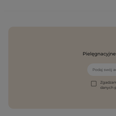
Pielęgnacyjne 
Podaj swój a
Zgadzam
danych p