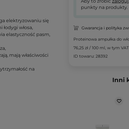
Aby to zrobić
zaloguj
punkty na produkty.
ga elektryzowaniu się
 łodygi włosa,
Gwarancja i polityka z
wia elastyczność pasm,
Proteinowa ampułka do wł
76,25 zł
/
100 ml
, w tym VAT
za,
ają, mają właściwości
ID towaru: 28392
wytrzymałość na
Inni 