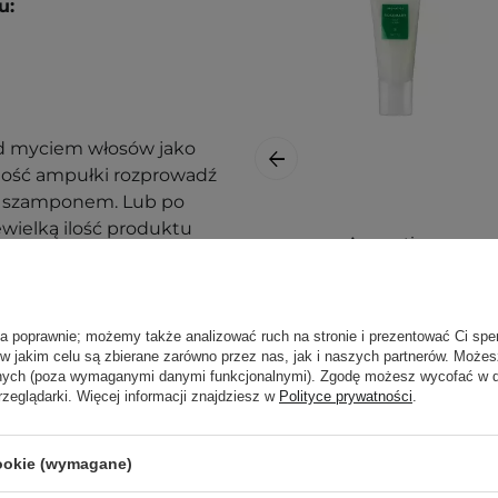
u:
d myciem włosów jako
tość ampułki rozprowadź
sy szamponem. Lub po
wielką ilość produktu
Aromatica -
Rosemary Scalp
Scrub -
asze
wpisy blogowe o
Rozmarynowy
ła poprawnie; możemy także analizować ruch na stronie i prezentować Ci spe
Peeling do Skóry
 w jakim celu są zbierane zarówno przez nas, jak i naszych partnerów. Może
Głowy - 165g
ą. Zajrzyj do naszego
anych (poza wymaganymi danymi funkcjonalnymi). Zgodę możesz wycofać w
ęcej.
rzeglądarki. Więcej informacji znajdziesz w
Polityce prywatności
.
cookie (wymagane)