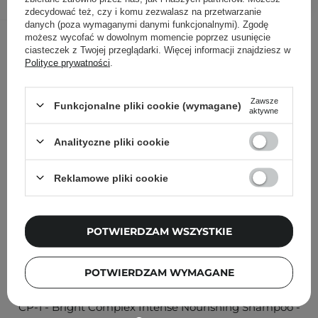
zdecydować też, czy i komu zezwalasz na przetwarzanie
danych (poza wymaganymi danymi funkcjonalnymi). Zgodę
Inni klienci sprawdzali również
możesz wycofać w dowolnym momencie poprzez usunięcie
ciasteczek z Twojej przeglądarki. Więcej informacji znajdziesz w
Polityce prywatności
.
Zawsze
Funkcjonalne pliki cookie (wymagane)
aktywne
Analityczne pliki cookie
Reklamowe pliki cookie
POTWIERDZAM WSZYSTKIE
POTWIERDZAM WYMAGANE
PROMOCJA
CP-1 - Bright Complex Intense Nourishing Shampoo -