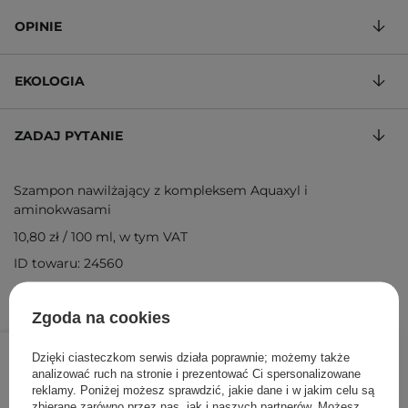
OPINIE
EKOLOGIA
ZADAJ PYTANIE
Szampon nawilżający z kompleksem Aquaxyl i
aminokwasami
10,80 zł
/
100 ml
, w tym VAT
ID towaru: 24560
Zgoda na cookies
54,00 zł
/
szt.
Dzięki ciasteczkom serwis działa poprawnie; możemy także
analizować ruch na stronie i prezentować Ci spersonalizowane
DODAJ DO KOSZYKA
reklamy. Poniżej możesz sprawdzić, jakie dane i w jakim celu są
zbierane zarówno przez nas, jak i naszych partnerów. Możesz