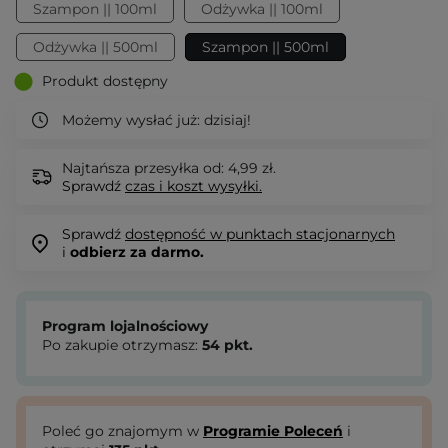
Szampon || 100ml
Odżywka || 100ml
Odżywka || 500ml
Szampon || 500ml
Produkt dostępny
Możemy wysłać już:
dzisiaj!
Najtańsza przesyłka od: 4,99 zł.
Sprawdź
czas i koszt wysyłki.
Sprawdź
dostępność w punktach stacjonarnych
i
odbierz za darmo.
Program lojalnościowy
Po zakupie otrzymasz:
54
pkt.
Poleć go znajomym w
Programie Poleceń
i