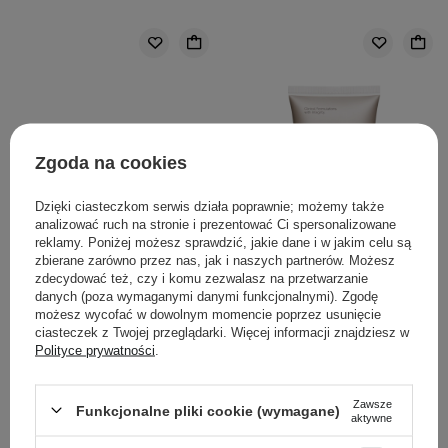
Zgoda na cookies
Dzięki ciasteczkom serwis działa poprawnie; możemy także
analizować ruch na stronie i prezentować Ci spersonalizowane
reklamy. Poniżej możesz sprawdzić, jakie dane i w jakim celu są
zbierane zarówno przez nas, jak i naszych partnerów. Możesz
zdecydować też, czy i komu zezwalasz na przetwarzanie
danych (poza wymaganymi danymi funkcjonalnymi). Zgodę
możesz wycofać w dowolnym momencie poprzez usunięcie
WYBÓR KOSMETOLOGA
ciasteczek z Twojej przeglądarki. Więcej informacji znajdziesz w
Polityce prywatności
.
The Ordinary - 100%
The Ordinary - Natural
Organic Cold-Pressed
Moisturizing Factors + HA
Rose Hip Seed Oil - 100%
- Krem Nawilżający do
Zawsze
Funkcjonalne pliki cookie (wymagane)
aktywne
Organiczny, Tłoczony na
Twarzy z Kwasem
Zimno Olej z Nasion
Hialuronowym - 30ml