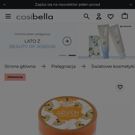
Bezpłatne konsultacje kosmetologiczne
Z nami to możliwe! Realizacja zamówienia do 24h.
Poleć nas i zyskaj jeszcze więcej punktów
Zapisz się na newsletter pełen porad
Strona główna
Pielęgnacja
Światowe kosmetyki
PROMOCJA