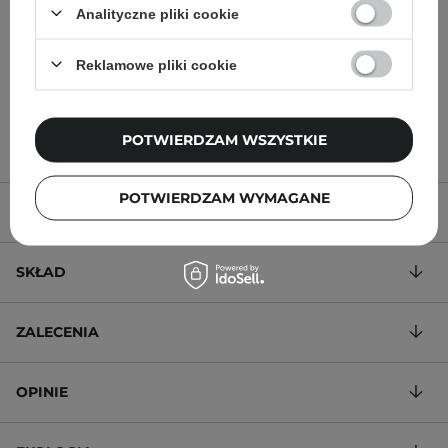
Analityczne pliki cookie
Dzikiej Róży - 30ml
Reklamowe pliki cookie
50,00 zł
32,00 zł
POTWIERDZAM WSZYSTKIE
POTWIERDZAM WYMAGANE
OPIS PRODUKTU
SKŁAD
ZALECENIA
OPINIE