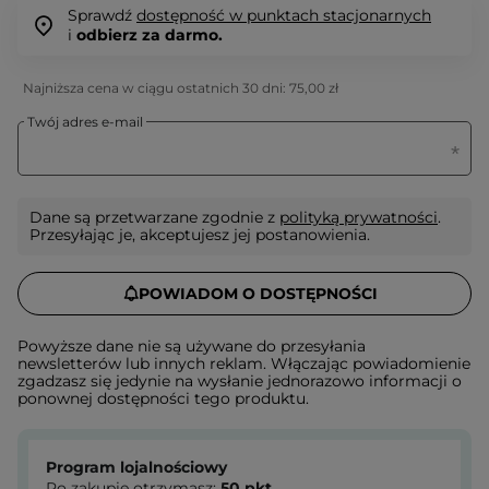
Sprawdź
dostępność w punktach stacjonarnych
i
odbierz za darmo.
Najniższa cena w ciągu ostatnich 30 dni:
75,00 zł
Twój adres e-mail
Dane są przetwarzane zgodnie z
polityką prywatności
.
Przesyłając je, akceptujesz jej postanowienia.
POWIADOM O DOSTĘPNOŚCI
Powyższe dane nie są używane do przesyłania
newsletterów lub innych reklam. Włączając powiadomienie
zgadzasz się jedynie na wysłanie jednorazowo informacji o
ponownej dostępności tego produktu.
Program lojalnościowy
Po zakupie otrzymasz:
50
pkt.