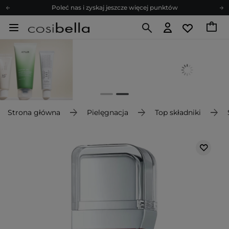
Poleć nas i zyskaj jeszcze więcej punktów
Zapisz się na newsletter pełen porad
Bezpłatne konsultacje kosmetologiczne
Z nami to możliwe! Realizacja zamówienia do 24h.
Poleć nas i zyskaj jeszcze więcej punktów
Zapisz się na newsletter pełen porad
Strona główna
Pielęgnacja
Top składniki