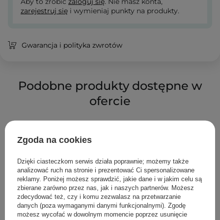
Aby to zrobić
zaloguj się
. Nie masz konta,
zarejestruj się
i wymieniaj punkty na produkty.
Gwarancja i polityka zwrotów
Podobne produkty dostępne w
ofercie
Zgoda na cookies
Dzięki ciasteczkom serwis działa poprawnie; możemy także
analizować ruch na stronie i prezentować Ci spersonalizowane
reklamy. Poniżej możesz sprawdzić, jakie dane i w jakim celu są
zbierane zarówno przez nas, jak i naszych partnerów. Możesz
zdecydować też, czy i komu zezwalasz na przetwarzanie
danych (poza wymaganymi danymi funkcjonalnymi). Zgodę
możesz wycofać w dowolnym momencie poprzez usunięcie