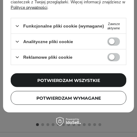
ciasteczek z Twojej przeglądarki. Więcej informacji znajdziesz w
Polityce prywatności
.
Zawsze
Funkcjonalne pliki cookie (wymagane)
aktywne
Analityczne pliki cookie
The Ordinary - Vitamin C
The Ordinary - 100%
Suspension 23% + HA
Plant-Derived Squalane -
Spheres 2% - Serum z 23%
100% Skwalan z Trzciny
Reklamowe pliki cookie
Witaminą C i 2% Kwasem
Cukrowej - 30ml
Hialuronowym - 30ml
POTWIERDZAM WSZYSTKIE
POTWIERDZAM WYMAGANE
39,00 zł
50,00 zł