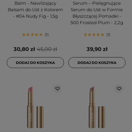
Balm - Nawilżający
Serum – Pielęgnujące
Balsam do Ust z Kolorem
Serum do Ust w Formie
- #04 Nudy Fig - 1,5g
Błyszczącej Pomadki -
500 Frosted Plum - 2,2g
1
1
30,80 zł
45,00 zł
39,90 zł
DODAJ DO KOSZYKA
DODAJ DO KOSZYKA