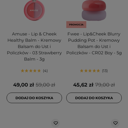
PROMOCJA
Amuse - Lip & Cheek
Fwee - Lip&Cheek Blurry
Healthy Balm - Kremowy
Pudding Pot - Kremowy
Balsam do Ust i
Balsam do Ust i
Policzków - 03 Strawberry
Policzków - CR02 Boy - 5g
Balm - 3g
4
13
49,00 zł
59,00 zł
45,62 zł
79,00 zł
DODAJ DO KOSZYKA
DODAJ DO KOSZYKA