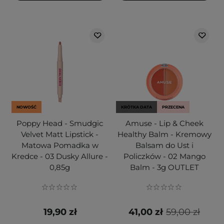
NOWOŚĆ
KRÓTKA DATA
PRZECENA
Poppy Head - Smudgic
Amuse - Lip & Cheek
Velvet Matt Lipstick -
Healthy Balm - Kremowy
Matowa Pomadka w
Balsam do Ust i
Kredce - 03 Dusky Allure -
Policzków - 02 Mango
0,85g
Balm - 3g OUTLET
19,90 zł
41,00 zł
59,00 zł