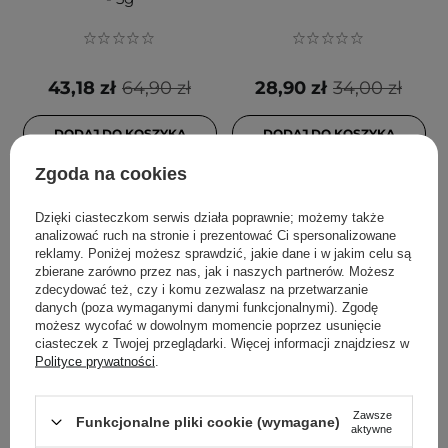
43,18 zł
64,90 zł
28,90 zł
34,00 zł
DODAJ DO KOSZYKA
DODAJ DO KOSZYKA
Zgoda na cookies
Dzięki ciasteczkom serwis działa poprawnie; możemy także
analizować ruch na stronie i prezentować Ci spersonalizowane
reklamy. Poniżej możesz sprawdzić, jakie dane i w jakim celu są
zbierane zarówno przez nas, jak i naszych partnerów. Możesz
zdecydować też, czy i komu zezwalasz na przetwarzanie
danych (poza wymaganymi danymi funkcjonalnymi). Zgodę
możesz wycofać w dowolnym momencie poprzez usunięcie
ciasteczek z Twojej przeglądarki. Więcej informacji znajdziesz w
Polityce prywatności
.
PROMOCJA
PROMOCJA
NAM - Iconic Matte
Coralhaze - Volumizing
Zawsze
Lipstick - Matowa
Lip Fondue -
Funkcjonalne pliki cookie (wymagane)
aktywne
Pomadka do Ust - 7 True
Nabłyszczający Balsam