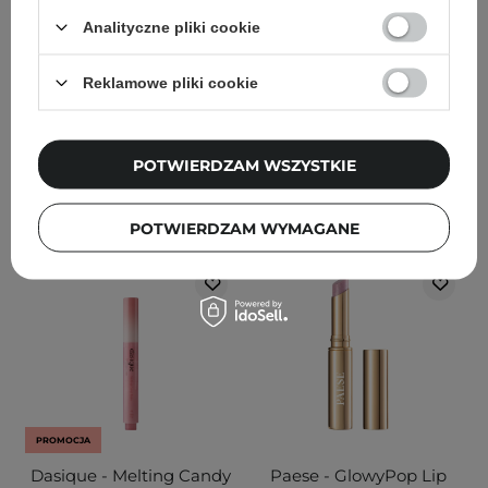
Nude - 3,5ml
do Ust z Kolorem - 07
Analityczne pliki cookie
Humble - 2g
Reklamowe pliki cookie
28,90 zł
34,00 zł
32,00 zł
40,00 zł
POTWIERDZAM WSZYSTKIE
DODAJ DO KOSZYKA
DODAJ DO KOSZYKA
POTWIERDZAM WYMAGANE
PROMOCJA
Dasique - Melting Candy
Paese - GlowyPop Lip