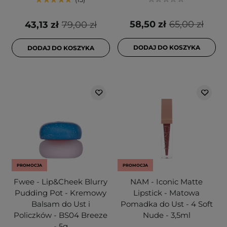
58,50 zł
65,00 zł
43,13 zł
79,00 zł
DODAJ DO KOSZYKA
DODAJ DO KOSZYKA
PROMOCJA
PROMOCJA
Fwee - Lip&Cheek Blurry
NAM - Iconic Matte
Pudding Pot - Kremowy
Lipstick - Matowa
Balsam do Ust i
Pomadka do Ust - 4 Soft
Policzków - BS04 Breeze
Nude - 3,5ml
- 5g