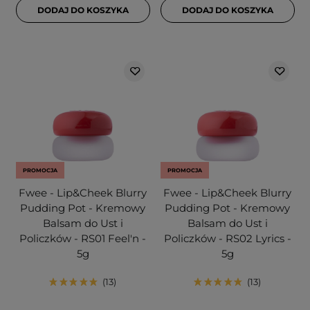
DODAJ DO KOSZYKA
DODAJ DO KOSZYKA
PROMOCJA
PROMOCJA
Fwee - Lip&Cheek Blurry
Fwee - Lip&Cheek Blurry
Pudding Pot - Kremowy
Pudding Pot - Kremowy
Balsam do Ust i
Balsam do Ust i
Policzków - RS01 Feel'n -
Policzków - RS02 Lyrics -
5g
5g
13
13