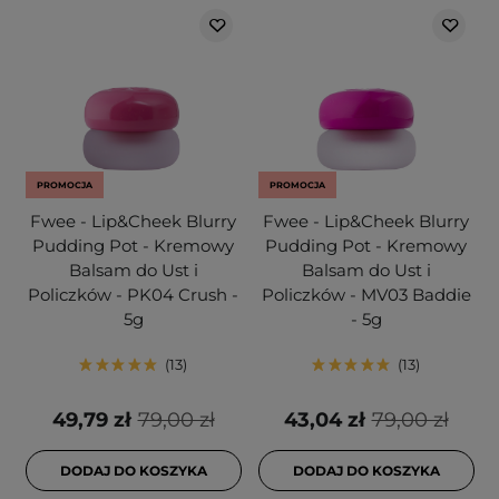
PROMOCJA
PROMOCJA
Fwee - Lip&Cheek Blurry
Fwee - Lip&Cheek Blurry
Pudding Pot - Kremowy
Pudding Pot - Kremowy
Balsam do Ust i
Balsam do Ust i
Policzków - PK04 Crush -
Policzków - MV03 Baddie
5g
- 5g
13
13
49,79 zł
79,00 zł
43,04 zł
79,00 zł
DODAJ DO KOSZYKA
DODAJ DO KOSZYKA