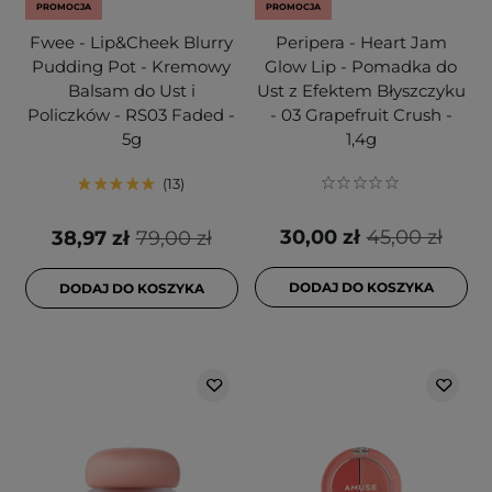
PROMOCJA
PROMOCJA
Fwee - Lip&Cheek Blurry
Peripera - Heart Jam
Pudding Pot - Kremowy
Glow Lip - Pomadka do
Balsam do Ust i
Ust z Efektem Błyszczyku
Policzków - RS03 Faded -
- 03 Grapefruit Crush -
5g
1,4g
13
30,00 zł
45,00 zł
38,97 zł
79,00 zł
DODAJ DO KOSZYKA
DODAJ DO KOSZYKA