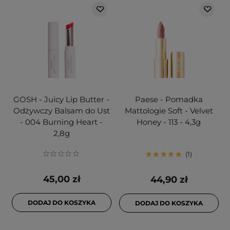
GOSH - Juicy Lip Butter -
Paese - Pomadka
Odżywczy Balsam do Ust
Mattologie Soft - Velvet
- 004 Burning Heart -
Honey - 113 - 4,3g
2,8g
1
45,00 zł
44,90 zł
DODAJ DO KOSZYKA
DODAJ DO KOSZYKA