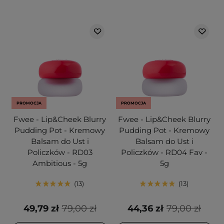
PROMOCJA
PROMOCJA
Fwee - Lip&Cheek Blurry
Fwee - Lip&Cheek Blurry
Pudding Pot - Kremowy
Pudding Pot - Kremowy
Balsam do Ust i
Balsam do Ust i
Policzków - RD03
Policzków - RD04 Fav -
Ambitious - 5g
5g
13
13
49,79 zł
79,00 zł
44,36 zł
79,00 zł