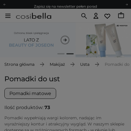
Zapisz się na newsletter pełen porad
Bezpłatne konsultacje kosmetologiczne
Z nami to możliwe! Realizacja zamówienia do 24h.
Poleć nas i zyskaj jeszcze więcej punktów
Zapisz się na newsletter pełen porad
Strona główna
Makijaż
Usta
Pomadki do 
Pomadki do ust
Pomadki matowe
Ilość produktów:
73
Pomadki wypełniają wargi kolorem, nadając im
wyraźniejszy kontur i atrakcyjny wygląd. W naszym sklepie
dostępne są w zróżnicowanych formach - w płynie lub