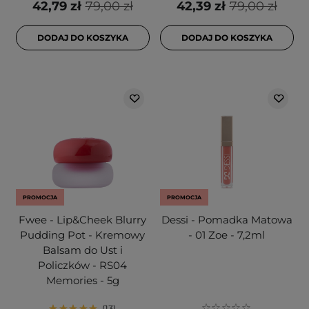
42,79 zł
79,00 zł
42,39 zł
79,00 zł
DODAJ DO KOSZYKA
DODAJ DO KOSZYKA
PROMOCJA
PROMOCJA
Fwee - Lip&Cheek Blurry
Dessi - Pomadka Matowa
Pudding Pot - Kremowy
- 01 Zoe - 7,2ml
Balsam do Ust i
Policzków - RS04
Memories - 5g
13