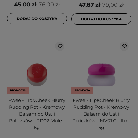
45,00 zł
76,00 zł
47,87 zł
79,00 zł
DODAJ DO KOSZYKA
DODAJ DO KOSZYKA
PROMOCJA
PROMOCJA
Fwee - Lip&Cheek Blurry
Fwee - Lip&Cheek Blurry
Pudding Pot - Kremowy
Pudding Pot - Kremowy
Balsam do Ust i
Balsam do Ust i
Policzków - RD02 Mule -
Policzków - MV01 Chill'n -
5g
5g