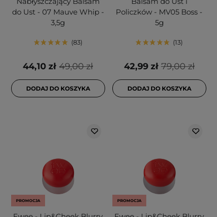
Nabłyszczający Balsam
Balsam do Ust i
do Ust - 07 Mauve Whip -
Policzków - MV05 Boss -
3,5g
5g
83
13
44,10 zł
49,00 zł
42,99 zł
79,00 zł
DODAJ DO KOSZYKA
DODAJ DO KOSZYKA
PROMOCJA
PROMOCJA
Fwee - Lip&Cheek Blurry
Fwee - Lip&Cheek Blurry