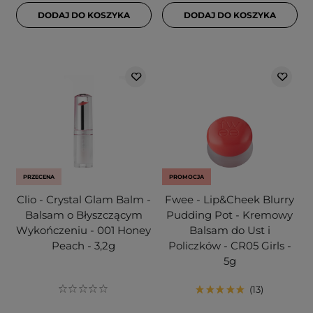
DODAJ DO KOSZYKA
DODAJ DO KOSZYKA
PRZECENA
PROMOCJA
Clio - Crystal Glam Balm -
Fwee - Lip&Cheek Blurry
Balsam o Błyszczącym
Pudding Pot - Kremowy
Wykończeniu - 001 Honey
Balsam do Ust i
Peach - 3,2g
Policzków - CR05 Girls -
5g
13