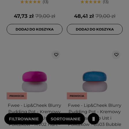
13
13
47,73 zł
79,00 zł
48,41 zł
79,00 zł
DODAJ DO KOSZYKA
DODAJ DO KOSZYKA
PROMOCJA
PROMOCJA
Fwee - Lip&Cheek Blurry
Fwee - Lip&Cheek Blurry
Pudding Pot - Kremowy
Pudding Pot - Kremowy
Balsam do Ust i
Balsam do Ust i
FILTROWANIE
SORTOWANIE
Policzków - MV02 Hurt -
Policzków - BS03 Bubble