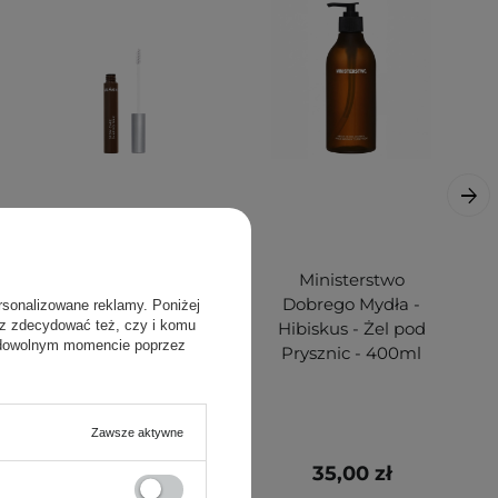
Lumene - Brow
Ministerstwo
Care Shaping Wax
Dobrego Mydła -
rsonalizowane reklamy. Poniżej
sz zdecydować też, czy i komu
- Wosk do Brwi - 3
Hibiskus - Żel pod
 dowolnym momencie poprzez
Dark Brown - 5ml
Prysznic - 400ml
Zawsze aktywne
25,00 zł
35,00 zł