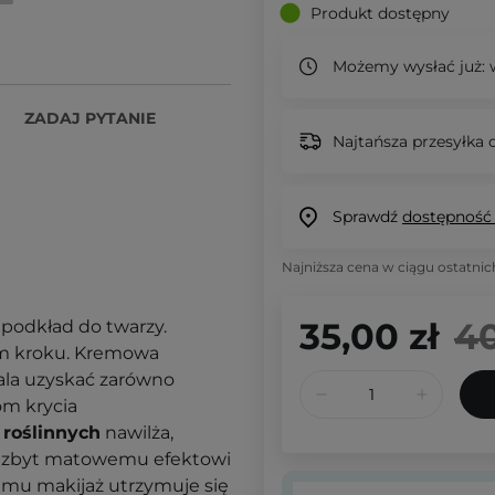
Produkt dostępny
Możemy wysłać już:
w
ZADAJ PYTANIE
Najtańsza przesyłka o
Sprawdź
dostępność
Najniższa cena w ciągu ostatnic
35,00 zł
40
 podkład do twarzy.
ym kroku. Kremowa
ala uzyskać zarówno
iom krycia
 roślinnych
nawilża,
 i zbyt matowemu efektowi
zemu makijaż utrzymuje się