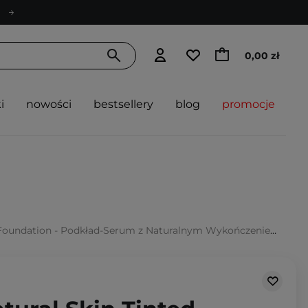
0,00 zł
i
nowości
bestsellery
blog
promocje
ion - Podkład-Serum z Naturalnym Wykończeniem - 1C Light Cool - 32ml