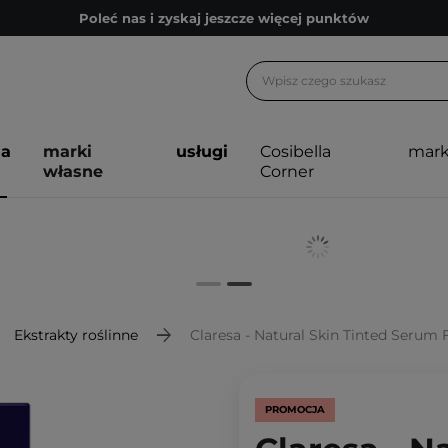
Poleć nas i zyskaj jeszcze więcej punktów
Zapisz się na newsletter pełen porad
Bezpłatne konsultacje kosmetologiczne
Z nami to możliwe! Realizacja zamówienia do 24h.
ja
marki
usługi
Cosibella
mark
Poleć nas i zyskaj jeszcze więcej punktów
własne
Corner
Zapisz się na newsletter pełen porad
Ekstrakty roślinne
Claresa - Natural Skin Tinted Serum Foundat
PROMOCJA