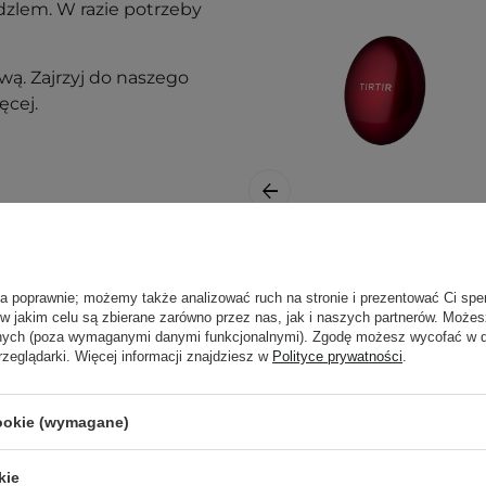
zlem. W razie potrzeby
ą. Zajrzyj do naszego
ęcej.
PROMOCJA
TIRTIR - Mask Fit
Red Cushion -
ła poprawnie; możemy także analizować ruch na stronie i prezentować Ci spe
 w jakim celu są zbierane zarówno przez nas, jak i naszych partnerów. Może
Długotrwały
anych (poza wymaganymi danymi funkcjonalnymi). Zgodę możesz wycofać w
Podkład do Twarzy
rzeglądarki. Więcej informacji znajdziesz w
Polityce prywatności
.
nak podrażnienia,
w Poduszce - 13C
Fair - 18g
cookie (wymagane)
j, w zacienionym
76,30 zł
ortu nie wpłyną na
kie