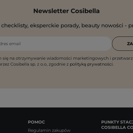
Newsletter Cosibella
checklisty, eksperckie porady, beauty nowości - p
dres email
ZA
 się na otrzymywanie wiadomości marketingowych i przetwarz
rzez Cosibella sp. z o.o, zgodnie z
polityką prywatności
.
POMOC
PUNKTY STAC
COSIBELLA C
Regulamin zakupów