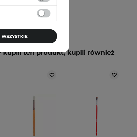
 WSZYSTKIE
y kupili ten produkt, kupili również