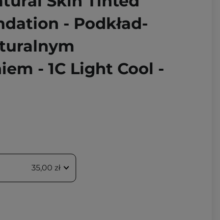
atural Skin Tinted
dation - Podkład-
turalnym
em - 1C Light Cool -
35,00 zł