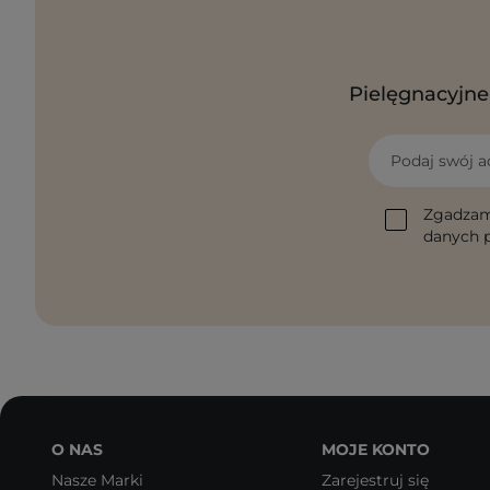
Pielęgnacyjne 
Podaj swój a
Zgadzam
danych p
O NAS
MOJE KONTO
Nasze Marki
Zarejestruj się