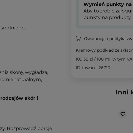
Wymień punkty na 
Aby to zrobić
zaloguj
punkty na produkty.
 średniego,
Gwarancja i polityka z
Kremowy podkład ze skład
109,38 zł
/
100 ml
, w tym VA
ID towaru: 26710
znia skórę, wygładza,
zed nienaturalnym,
Inni 
rodzajów skór i
zy. Rozprowadź porcję