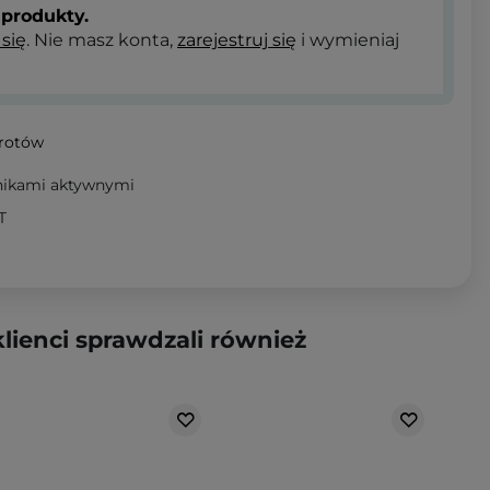
produkty.
 się
. Nie masz konta,
zarejestruj się
i wymieniaj
wrotów
nikami aktywnymi
T
klienci sprawdzali również