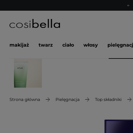
makijaż
twarz
ciało
włosy
pielęgnac
Strona główna
Pielęgnacja
Top składniki