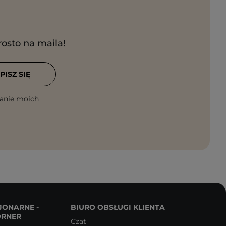
rosto na maila!
PISZ SIĘ
anie moich
JONARNE -
BIURO OBSŁUGI KLIENTA
ORNER
Czat