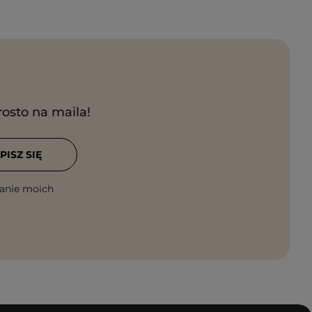
rosto na maila!
PISZ SIĘ
anie moich