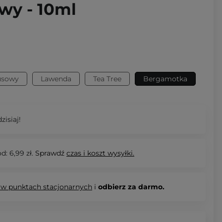
y - 10ml
usowy
Lawenda
Tea Tree
Bergamotka
zisiaj!
d: 6,99 zł.
Sprawdź
czas i koszt wysyłki.
 w punktach stacjonarnych
i
odbierz za darmo.