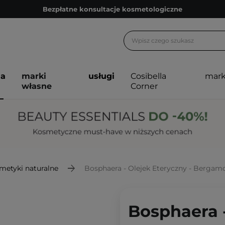
Bezpłatne konsultacje kosmetologiczne
Z nami to możliwe! Realizacja zamówienia do 24h.
Poleć nas i zyskaj jeszcze więcej punktów
Zapisz się na newsletter pełen porad
ja
marki
usługi
Cosibella
mark
Bezpłatne konsultacje kosmetologiczne
własne
Corner
Z nami to możliwe! Realizacja zamówienia do 24h.
Poleć nas i zyskaj jeszcze więcej punktów
Zapisz się na newsletter pełen porad
metyki naturalne
Bosphaera - Olejek Eteryczny - Bergam
Bosphaera -