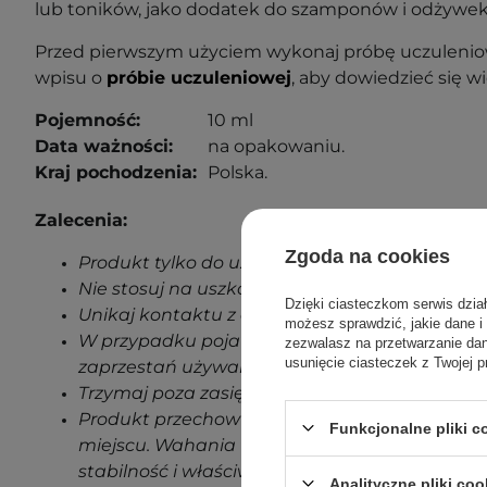
lub toników, jako dodatek do szamponów i odżywek
Przed pierwszym użyciem wykonaj próbę uczuleniow
wpisu o
próbie uczuleniowej
, aby dowiedzieć się wi
Pojemność:
10 ml
Data ważności:
na opakowaniu.
Kraj pochodzenia:
Polska.
Zalecenia:
Zgoda na cookies
Produkt tylko do użytku zewnętrznego.
Nie stosuj na uszkodzoną skórę.
Dzięki ciasteczkom serwis dzia
Unikaj kontaktu z oczami.
możesz sprawdzić, jakie dane i
W przypadku pojawienia się jakichkolwiek oz
zezwalasz na przetwarzanie d
usunięcie ciasteczek z Twojej p
zaprzestań używania produktu.
Trzymaj poza zasięgiem dzieci.
Produkt przechowuj w temperaturze pokojowe
Funkcjonalne pliki 
miejscu. Wahania temperatur podczas transp
stabilność i właściwości produktu.
Analityczne pliki coo