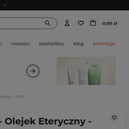
0,00 zł
i
nowości
bestsellery
blog
promocje
otowy - 10ml
 Olejek Eteryczny -