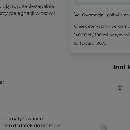
lująco, przeciwzapalnie i
rzy pielęgnacji włosów i
Gwarancja i polityka z
Olejek eteryczny - bergam
140,00 zł
/
100 ml
, w tym VA
ID towaru: 8070
Inni 
u:
 aromatyzowania i
a, jako dodatek do kremów