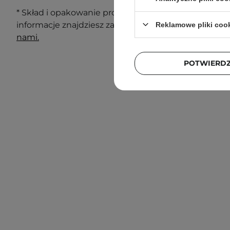
* Skład i opakowanie produktu mogą ulec zmianie. N
informacje znajdziesz zawsze na opakowaniu. Masz 
Reklamowe pliki coo
nami.
POTWIERD