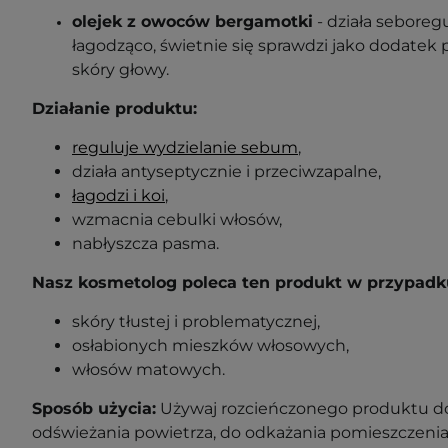
olejek z owoców bergamotki
- działa seboregu
łagodząco, świetnie się sprawdzi jako dodatek p
skóry głowy.
Działanie produktu:
reguluje wydzielanie sebum
,
działa antyseptycznie i przeciwzapalne,
łagodzi i koi
,
wzmacnia cebulki włosów,
nabłyszcza pasma.
Nasz kosmetolog poleca ten produkt w przypadk
skóry tłustej i problematycznej,
osłabionych mieszków włosowych,
włosów matowych.
Sposób użycia:
Używaj rozcieńczonego produktu do
odświeżania powietrza, do odkażania pomieszczeni