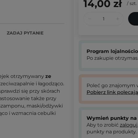
14,00 zł
/
szt.
ZADAJ PYTANIE
Program lojalności
Po zakupie otrzymas
lejek otrzymywany
ze
rzeciwzapalnie i łagodząco.
Poleć go znajomym
prawdzi się przy skórach
Pobierz link polecaj
zastosowanie także przy
e szamponu, maski/odżywki
jąco i wzmacnia cebulki
Wymień punkty na 
Aby to zrobić
zaloguj
punkty na produkty.