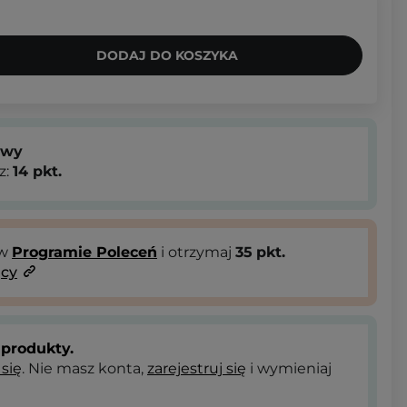
DODAJ DO KOSZYKA
owy
z:
14
pkt.
 w
Programie Poleceń
i otrzymaj
35
pkt.
ący
produkty.
 się
. Nie masz konta,
zarejestruj się
i wymieniaj