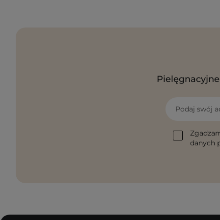
Pielęgnacyjne 
Podaj swój a
Zgadzam
danych p