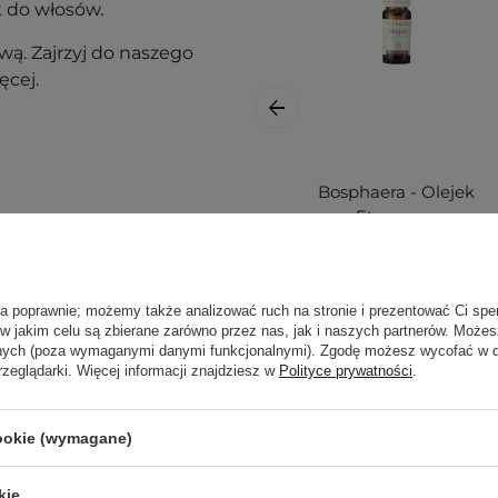
 do włosów.
ą. Zajrzyj do naszego
ęcej.
Bosphaera - Olejek
Eteryczny
Eukaliptusowy -
10ml
ła poprawnie; możemy także analizować ruch na stronie i prezentować Ci spe
 w jakim celu są zbierane zarówno przez nas, jak i naszych partnerów. Może
nak podrażnienia,
anych (poza wymaganymi danymi funkcjonalnymi). Zgodę możesz wycofać w
rzeglądarki. Więcej informacji znajdziesz w
Polityce prywatności
.
j, w zacienionym
14,00 zł
cookie (wymagane)
ortu nie wpłyną na
kie