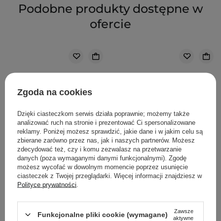
Podobne produkty dostępne w
ofercie
Zgoda na cookies
Dzięki ciasteczkom serwis działa poprawnie; możemy także
analizować ruch na stronie i prezentować Ci spersonalizowane
reklamy. Poniżej możesz sprawdzić, jakie dane i w jakim celu są
zbierane zarówno przez nas, jak i naszych partnerów. Możesz
zdecydować też, czy i komu zezwalasz na przetwarzanie
danych (poza wymaganymi danymi funkcjonalnymi). Zgodę
możesz wycofać w dowolnym momencie poprzez usunięcie
ciasteczek z Twojej przeglądarki. Więcej informacji znajdziesz w
Polityce prywatności
.
WYBÓR KOSMETOLOGA
The Ordinary - Natural
The Ordinary - 100%
Zawsze
Funkcjonalne pliki cookie (wymagane)
aktywne