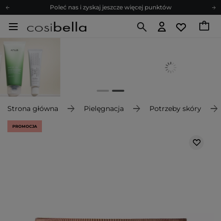
Poleć nas i zyskaj jeszcze więcej punktów
Zapisz się na newsletter pełen porad
Bezpłatne konsultacje kosmetologiczne
Z nami to możliwe! Realizacja zamówienia do 24h.
Poleć nas i zyskaj jeszcze więcej punktów
Zapisz się na newsletter pełen porad
Strona główna
Pielęgnacja
Potrzeby skóry
PROMOCJA