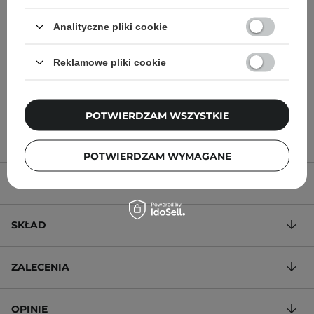
Moisturizing Factors + HA
Plant-Derived Squalane -
- Krem Nawilżający do
100% Skwalan z Trzciny
Analityczne pliki cookie
Twarzy z Kwasem
Cukrowej - 30ml
Hialuronowym - 30ml
Reklamowe pliki cookie
32,00 zł
50,00 zł
POTWIERDZAM WSZYSTKIE
POTWIERDZAM WYMAGANE
OPIS PRODUKTU
SKŁAD
ZALECENIA
OPINIE