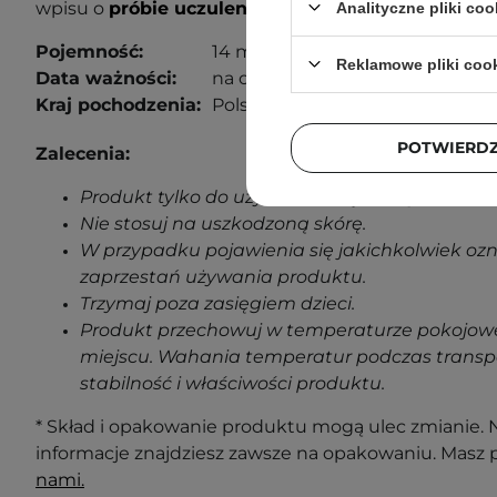
wpisu o
próbie uczuleniowej
, aby dowiedzieć się wi
Analityczne pliki coo
Pojemność:
14 ml
Reklamowe pliki coo
Data ważności:
na opakowaniu.
Kraj pochodzenia:
Polska.
POTWIERD
Zalecenia:
Produkt tylko do użytku zewnętrznego.
Nie stosuj na uszkodzoną skórę.
W przypadku pojawienia się jakichkolwiek oz
zaprzestań używania produktu.
Trzymaj poza zasięgiem dzieci.
Produkt przechowuj w temperaturze pokojowe
miejscu. Wahania temperatur podczas transp
stabilność i właściwości produktu.
* Skład i opakowanie produktu mogą ulec zmianie. N
informacje znajdziesz zawsze na opakowaniu. Masz 
nami.