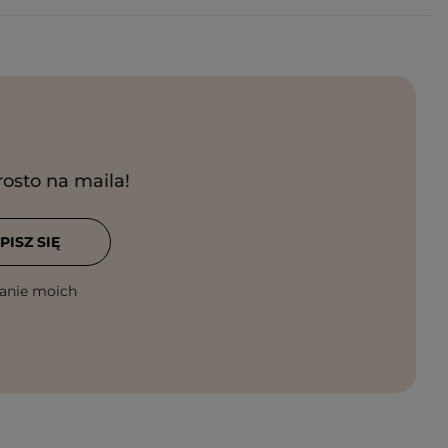
rosto na maila!
PISZ SIĘ
anie moich