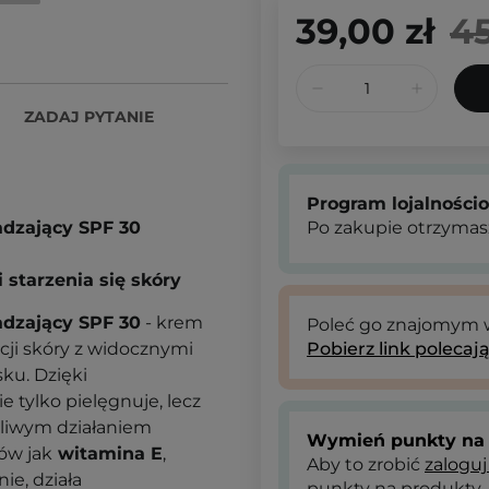
39,00 zł
45
ZADAJ PYTANIE
Program lojalności
adzający SPF 30
Po zakupie otrzymas
starzenia się skóry
adzający SPF 30
- krem
Poleć go znajomym
ji skóry z widocznymi
Pobierz link polecaj
ku. Dzięki
 tylko pielęgnuje, lecz
dliwym działaniem
Wymień punkty na 
ów jak
witamina E
,
Aby to zrobić
zaloguj
e, działa
punkty na produkty.