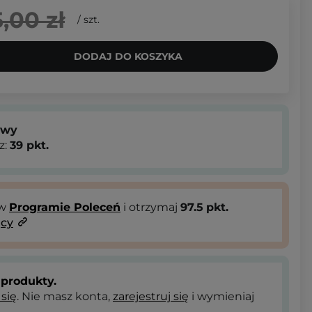
,00 zł
/
szt.
DODAJ DO KOSZYKA
owy
z:
39
pkt.
 w
Programie Poleceń
i otrzymaj
97.5
pkt.
ący
produkty.
 się
. Nie masz konta,
zarejestruj się
i wymieniaj