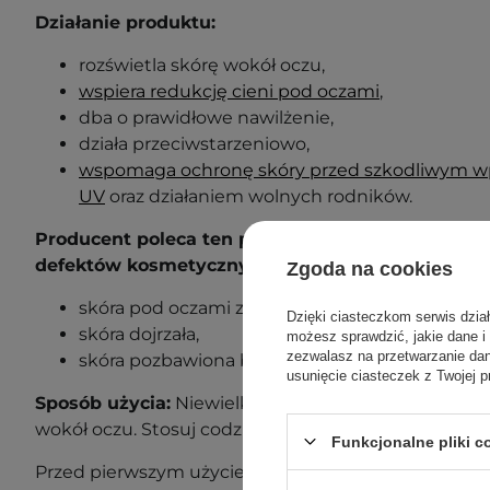
Działanie produktu:
rozświetla skórę wokół oczu,
wspiera redukcję cieni pod oczami
,
dba o prawidłowe nawilżenie,
działa przeciwstarzeniowo,
wspomaga ochronę skóry przed szkodliwym 
UV
oraz działaniem wolnych rodników.
Producent poleca ten produkt dla następujących 
defektów kosmetycznych:
Zgoda na cookies
skóra pod oczami z widocznymi oznakami zmę
Dzięki ciasteczkom serwis dzia
skóra dojrzała,
możesz sprawdzić, jakie dane i
zezwalasz na przetwarzanie d
skóra pozbawiona blasku.
usunięcie ciasteczek z Twojej p
Sposób użycia:
Niewielką ilość kremu delikatnie w
wokół oczu. Stosuj codziennie rano.
Funkcjonalne pliki 
Przed pierwszym użyciem wykonaj próbę uczuleniow