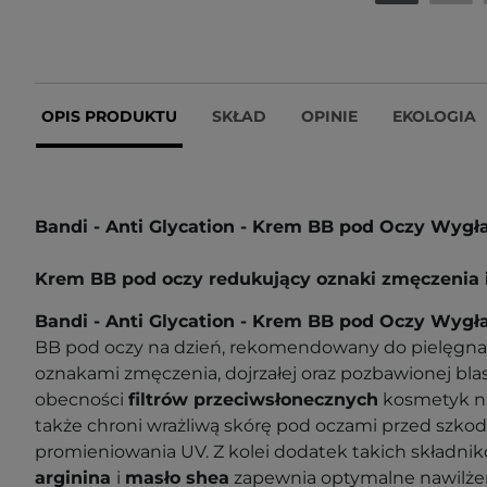
OPIS PRODUKTU
SKŁAD
OPINIE
EKOLOGIA
Bandi - Anti Glycation - Krem BB pod Oczy Wygł
Krem BB pod oczy redukujący oznaki zmęczenia i 
Bandi - Anti Glycation - Krem BB pod Oczy Wygł
BB pod oczy na dzień, rekomendowany do pielęgnac
oznakami zmęczenia, dojrzałej oraz pozbawionej blas
obecności
filtrów przeciwsłonecznych
kosmetyk nie
także chroni wrażliwą skórę pod oczami przed szko
promieniowania UV. Z kolei dodatek takich składnik
arginina
i
masło shea
zapewnia optymalne nawilżeni