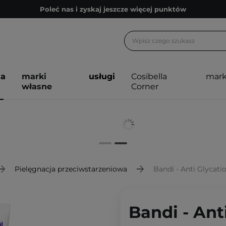
Poleć nas i zyskaj jeszcze więcej punktów
Zapisz się na newsletter pełen porad
Bezpłatne konsultacje kosmetologiczne
Z nami to możliwe! Realizacja zamówienia do 24h.
ja
marki
usługi
Cosibella
mark
Poleć nas i zyskaj jeszcze więcej punktów
własne
Corner
Zapisz się na newsletter pełen porad
Pielęgnacja przeciwstarzeniowa
Bandi - Anti Glycat
Bandi - Ant