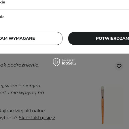
ęcej.
kie
kie
ZAM WYMAGANE
POTWIERDZAM
Klienci, którz
nak podrażnienia,
j, w zacienionym
ortu nie wpłyną na
ajbardziej aktualne
pytania?
Skontaktuj się z