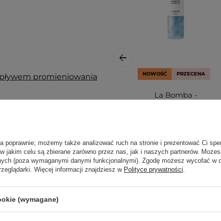
NOWOŚĆ
PRZECENA
wpływem promieniowania
La Bomba -
Midnight Body Oil
rodzajów skór i
- Olejek do Ciała -
Midnight - 100g
OUTLET
czenia,
ła poprawnie; możemy także analizować ruch na stronie i prezentować Ci spe
 w jakim celu są zbierane zarówno przez nas, jak i naszych partnerów. Może
anych (poza wymaganymi danymi funkcjonalnymi). Zgodę możesz wycofać w
rzeglądarki. Więcej informacji znajdziesz w
Polityce prywatności
.
masuj w oczyszczoną skórę
cookie (wymagane)
161,00 zł
ą. Zajrzyj do naszego
215,00 zł