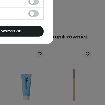
 WSZYSTKIE
y kupili ten produkt, kupili również