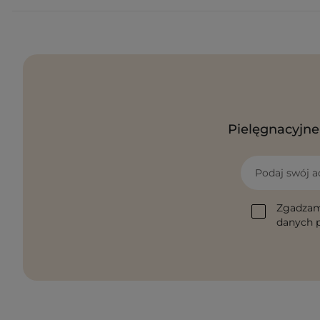
Pielęgnacyjne 
Podaj swój a
Zgadzam
danych p