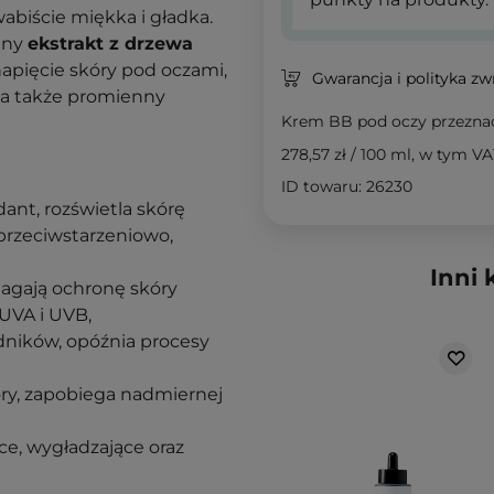
wabiście miękka i gładka.
nny
ekstrakt z drzewa
napięcie skóry pod oczami,
Gwarancja i polityka z
, a także promienny
Krem BB pod oczy przeznac
278,57 zł
/
100 ml
, w tym VA
ID towaru: 26230
dant, rozświetla skórę
 przeciwstarzeniowo,
Inni 
gają ochronę skóry
UVA i UVB,
odników, opóźnia procesy
ry, zapobiega nadmiernej
ce, wygładzające oraz