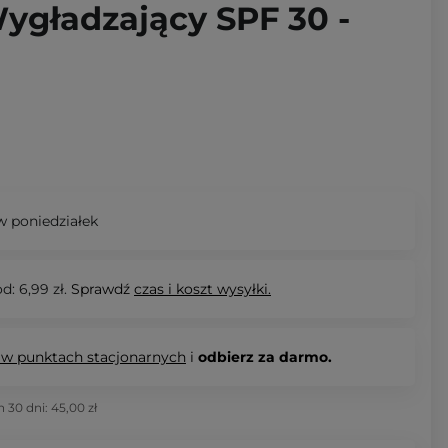
ygładzający SPF 30 -
 poniedziałek
d: 6,99 zł.
Sprawdź
czas i koszt wysyłki.
 w punktach stacjonarnych
i
odbierz za darmo.
h 30 dni:
45,00 zł