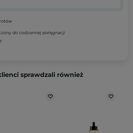
wrotów
zony do codziennej pielęgnacji
T
klienci sprawdzali również