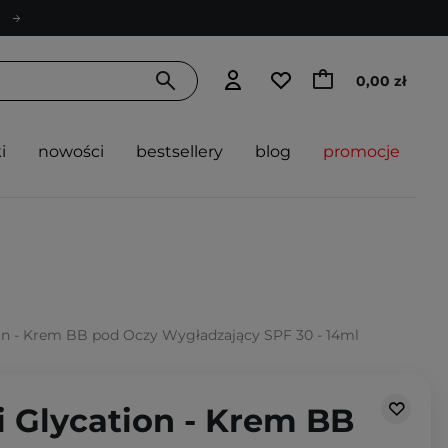
0,00 zł
i
nowości
bestsellery
blog
promocje
ion - Krem BB pod Oczy Wygładzający SPF 30 - 14ml
i Glycation - Krem BB