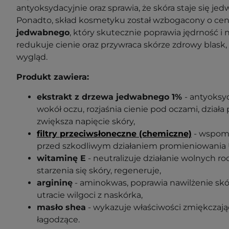
antyoksydacyjnie oraz sprawia, że skóra staje się jed
Ponadto, skład kosmetyku został wzbogacony o ce
jedwabnego
, który skutecznie poprawia jędrność i 
redukuje cienie oraz przywraca skórze zdrowy blask
wygląd.
Produkt zawiera:
ekstrakt z drzewa jedwabnego 1%
- antyoksy
wokół oczu, rozjaśnia cienie pod oczami, działa
zwiększa napięcie skóry,
filtry przeciwsłoneczne (chemiczne)
- wspoma
przed szkodliwym działaniem promieniowania 
witaminę E
- neutralizuje działanie wolnych r
starzenia się skóry, regeneruje,
argininę
- aminokwas, poprawia nawilżenie skó
utracie wilgoci z naskórka,
masło shea
- wykazuje właściwości zmiękczają
łagodzące.