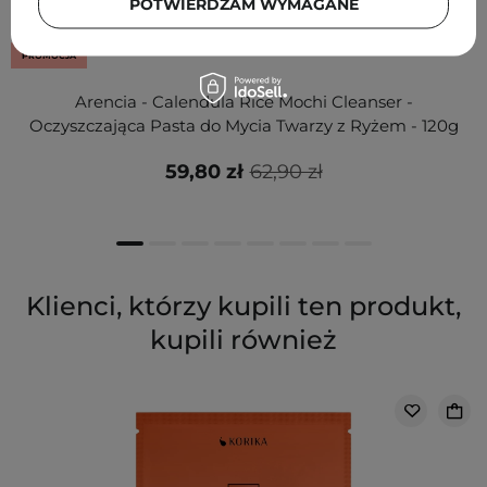
POTWIERDZAM WYMAGANE
PROMOCJA
Arencia - Calendula Rice Mochi Cleanser -
Oczyszczająca Pasta do Mycia Twarzy z Ryżem - 120g
59,80 zł
62,90 zł
Klienci, którzy kupili ten produkt,
kupili również