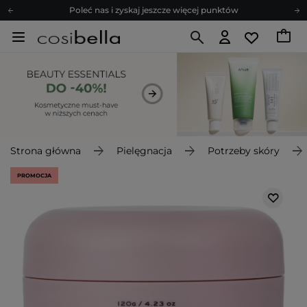
Poleć nas i zyskaj jeszcze więcej punktów
Zapisz się na newsletter pełen porad
Bezpłatne konsultacje kosmetologiczne
Z nami to możliwe! Realizacja zamówienia do 24h.
Poleć nas i zyskaj jeszcze więcej punktów
Zapisz się na newsletter pełen porad
Strona główna
Pielęgnacja
Potrzeby skóry
PROMOCJA