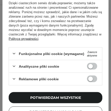
Dzięki ciasteczkom serwis działa poprawnie; możemy także
59,40 zł
analizować ruch na stronie i prezentować Ci spersonalizowane
69,90 zł
/
szt.
reklamy. Poniżej możesz sprawdzić, jakie dane i w jakim celu są
zbierane zarówno przez nas, jak i naszych partnerów. Możesz
zdecydować też, czy i komu zezwalasz na przetwarzanie
DODAJ DO KOSZYKA
danych (poza wymaganymi danymi funkcjonalnymi). Zgodę
możesz wycofać w dowolnym momencie poprzez usunięcie
ciasteczek z Twojej przeglądarki. Więcej informacji znajdziesz w
Inni klienci sprawdzali również
Polityce prywatności
.
Zawsze
Funkcjonalne pliki cookie (wymagane)
aktywne
Analityczne pliki cookie
Reklamowe pliki cookie
POTWIERDZAM WSZYSTKIE