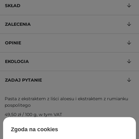
SKŁAD
ZALECENIA
OPINIE
EKOLOGIA
ZADAJ PYTANIE
Pasta z ekstraktem z liści aloesu i ekstraktem z rumianku
pospolitego
49,50 zł
/
100 g
, w tym VAT
ID towaru: 24847
Zgoda na cookies