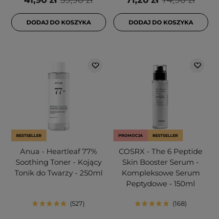
41,90 zł
59,90 zł
71,20 zł
74,90 zł
DODAJ DO KOSZYKA
DODAJ DO KOSZYKA
BESTSELLER
PROMOCJA
BESTSELLER
Anua - Heartleaf 77%
COSRX - The 6 Peptide
Soothing Toner - Kojący
Skin Booster Serum -
Tonik do Twarzy - 250ml
Kompleksowe Serum
Peptydowe - 150ml
527
168