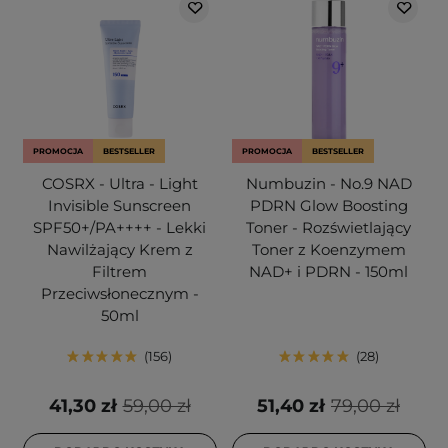
PROMOCJA
BESTSELLER
PROMOCJA
BESTSELLER
COSRX - Ultra - Light
Numbuzin - No.9 NAD
Invisible Sunscreen
PDRN Glow Boosting
SPF50+/PA++++ - Lekki
Toner - Rozświetlający
Nawilżający Krem z
Toner z Koenzymem
Filtrem
NAD+ i PDRN - 150ml
Przeciwsłonecznym -
50ml
156
28
41,30 zł
59,00 zł
51,40 zł
79,00 zł