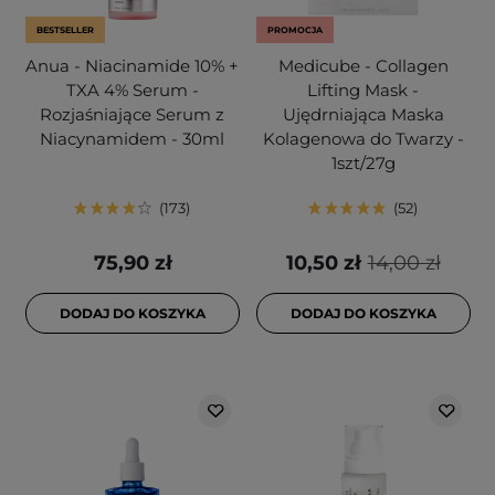
BESTSELLER
PROMOCJA
Anua - Niacinamide 10% +
Medicube - Collagen
TXA 4% Serum -
Lifting Mask -
Rozjaśniające Serum z
Ujędrniająca Maska
Niacynamidem - 30ml
Kolagenowa do Twarzy -
1szt/27g
173
52
75,90 zł
10,50 zł
14,00 zł
DODAJ DO KOSZYKA
DODAJ DO KOSZYKA