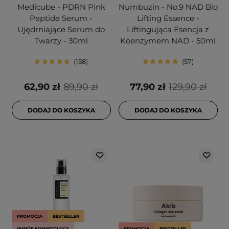
Medicube - PDRN Pink
Numbuzin - No.9 NAD Bio
Peptide Serum -
Lifting Essence -
Ujędrniające Serum do
Liftingująca Esencja z
Twarzy - 30ml
Koenzymem NAD - 50ml
158
57
62,90 zł
89,90 zł
77,90 zł
129,90 zł
DODAJ DO KOSZYKA
DODAJ DO KOSZYKA
PROMOCJA
BESTSELLER
WYBÓR KOSMETOLOGA
PROMOCJA
BESTSELLER