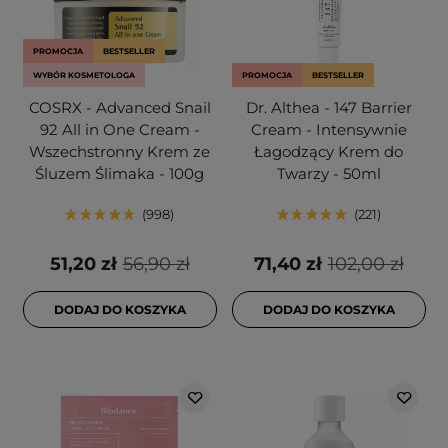
PROMOCJA
BESTSELLER
WYBÓR KOSMETOLOGA
PROMOCJA
BESTSELLER
COSRX - Advanced Snail
Dr. Althea - 147 Barrier
92 All in One Cream -
Cream - Intensywnie
Wszechstronny Krem ze
Łagodzący Krem do
Śluzem Ślimaka - 100g
Twarzy - 50ml
998
221
51,20 zł
56,90 zł
71,40 zł
102,00 zł
DODAJ DO KOSZYKA
DODAJ DO KOSZYKA