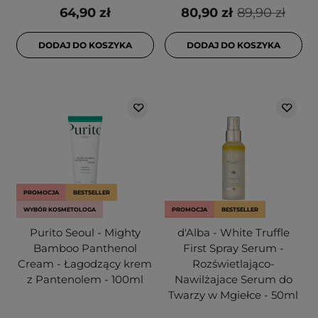
64,90 zł
80,90 zł
89,90 zł
DODAJ DO KOSZYKA
DODAJ DO KOSZYKA
PROMOCJA
BESTSELLER
WYBÓR KOSMETOLOGA
PROMOCJA
BESTSELLER
Purito Seoul - Mighty
d'Alba - White Truffle
Bamboo Panthenol
First Spray Serum -
Cream - Łagodzący krem
Rozświetlająco-
z Pantenolem - 100ml
Nawilżajace Serum do
Twarzy w Mgiełce - 50ml