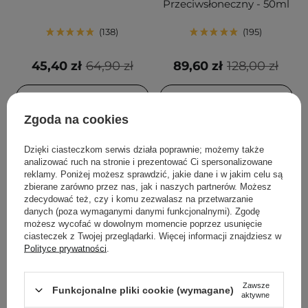
Przeciwsłoneczny - 50ml
138
195
45,40 zł
64,90 zł
89,60 zł
128,00 zł
DODAJ DO KOSZYKA
DODAJ DO KOSZYKA
Zgoda na cookies
Dzięki ciasteczkom serwis działa poprawnie; możemy także
analizować ruch na stronie i prezentować Ci spersonalizowane
reklamy. Poniżej możesz sprawdzić, jakie dane i w jakim celu są
zbierane zarówno przez nas, jak i naszych partnerów. Możesz
zdecydować też, czy i komu zezwalasz na przetwarzanie
danych (poza wymaganymi danymi funkcjonalnymi). Zgodę
możesz wycofać w dowolnym momencie poprzez usunięcie
ciasteczek z Twojej przeglądarki. Więcej informacji znajdziesz w
Polityce prywatności
.
PROMOCJA
BESTSELLER
PROMOCJA
BESTSELLER
Aestura - Atobarrier 365
Anua - Heartleaf
Zawsze
Funkcjonalne pliki cookie (wymagane)
Cream - Nawilżający
Quercetinol Pore Deep
aktywne