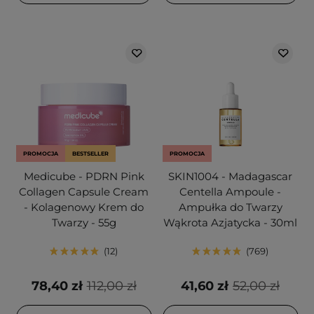
PROMOCJA
BESTSELLER
PROMOCJA
Medicube - PDRN Pink
SKIN1004 - Madagascar
Collagen Capsule Cream
Centella Ampoule -
- Kolagenowy Krem do
Ampułka do Twarzy
Twarzy - 55g
Wąkrota Azjatycka - 30ml
12
769
78,40 zł
112,00 zł
41,60 zł
52,00 zł