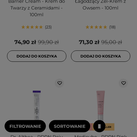
Barrier Cream - Krem do
Łagodzący Żel-Krem z
Twarzy z Ceramidami -
Owsem - 100ml
100ml
23
18
74,90 zł
99,90 zł
71,30 zł
95,00 zł
DODAJ DO KOSZYKA
DODAJ DO KOSZYKA
FILTROWANIE
SORTOWANIE
PROMOCJA
PROMOCJA
BESTSELLER
Dr. Althea - PDRN Reju
Medicube - PDRN Pink