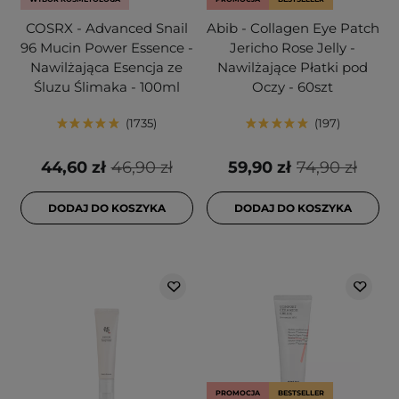
COSRX - Advanced Snail
Abib - Collagen Eye Patch
96 Mucin Power Essence -
Jericho Rose Jelly -
Nawilżająca Esencja ze
Nawilżające Płatki pod
Śluzu Ślimaka - 100ml
Oczy - 60szt
1735
197
44,60 zł
46,90 zł
59,90 zł
74,90 zł
DODAJ DO KOSZYKA
DODAJ DO KOSZYKA
PROMOCJA
BESTSELLER