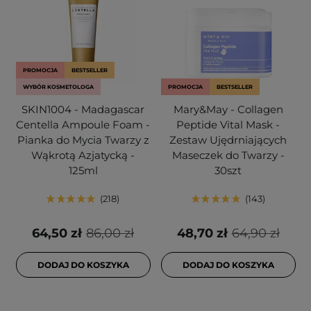
PROMOCJA
BESTSELLER
WYBÓR KOSMETOLOGA
PROMOCJA
BESTSELLER
SKIN1004 - Madagascar
Mary&May - Collagen
Centella Ampoule Foam -
Peptide Vital Mask -
Pianka do Mycia Twarzy z
Zestaw Ujędrniających
Wąkrotą Azjatycką -
Maseczek do Twarzy -
125ml
30szt
218
143
64,50 zł
86,00 zł
48,70 zł
64,90 zł
DODAJ DO KOSZYKA
DODAJ DO KOSZYKA