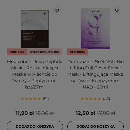
PROMOCJA
WYBÓR KOSMETOLOGA
PROMOCJA
Medicube - Deep Peptide
Numbuzin - No.9 NAD Bio
Mask - Rozświetlająca
Lifting Full Cover Facial
Maska w Płachcie do
Mask - Liftingująca Maska
Twarzy z Peptydami -
na Twarz Koenzymem
1szt/27ml
NAD - 26ml
51
43
11,90 zł
15,90 zł
12,50 zł
17,90 zł
DODAJ DO KOSZYKA
DODAJ DO KOSZYKA