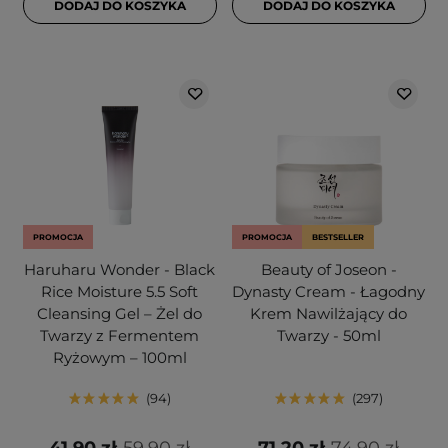
DODAJ DO KOSZYKA
DODAJ DO KOSZYKA
PROMOCJA
PROMOCJA
BESTSELLER
Haruharu Wonder - Black
Beauty of Joseon -
Rice Moisture 5.5 Soft
Dynasty Cream - Łagodny
Cleansing Gel – Żel do
Krem Nawilżający do
Twarzy z Fermentem
Twarzy - 50ml
Ryżowym – 100ml
94
297