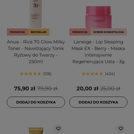
PROMOCJA
BESTSELLER
PROMOCJA
WYBÓR KOSMETOLOGA
Anua - Rice 70 Glow Milky
Laneige - Lip Sleeping
Toner - Nawilżający Tonik
Mask EX - Berry - Maska
Ryżowy do Twarzy -
Intensywnie
250ml
Regenerująca Usta - 3g
126
424
75,90 zł
79,90 zł
20,00 zł
25,00 zł
DODAJ DO KOSZYKA
DODAJ DO KOSZYKA