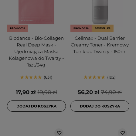
PROMOCJA
PROMOCJA
BESTSELLER
Biodance - Bio-Collagen
Celimax - Dual Barrier
Real Deep Mask -
Creamy Toner - Kremowy
Ujędrniająca Maska
Tonik do Twarzy - 150ml
Kolagenowa do Twarzy -
1szt/34g
631
192
17,90 zł
19,90 zł
56,20 zł
74,90 zł
DODAJ DO KOSZYKA
DODAJ DO KOSZYKA