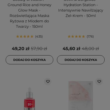
Ground Rice and Honey
Hydration Station -
Glow Mask -
Intensywnie Nawilżający
Rozświetlająca Maska
Żel-Krem - 50ml
Ryżowa z Miodem do
Twarzy - 150ml
435
176
49,20 zł
57,90 zł
45,60 zł
48,00 zł
DODAJ DO KOSZYKA
DODAJ DO KOSZYKA