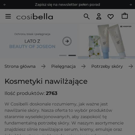
Zapisz się na newsletter pełen porad
Bezpłatne konsultacje kosmetologiczne
Z nami to możliwe! Realizacja zamówienia do 24h.
Poleć nas i zyskaj jeszcze więcej punktów
Zapisz się na newsletter pełen porad
Strona główna
Pielęgnacja
Potrzeby skóry
Kosmetyki nawilżające
Ilość produktów:
2763
W Cosibelli doskonale rozumiemy, jak ważne jest
nawilżanie skóry. Nasza oferta to wybór produktów
starannie wyselekcjonowanych, aby zaspokoić tę
fundamentalną potrzebę skóry. W naszym asortymencie
znajdziesz silnie nawilżające serum, kremy, emulsje oraz