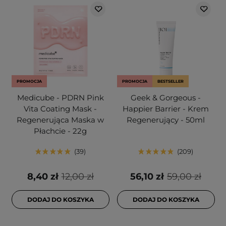
PROMOCJA
PROMOCJA
BESTSELLER
Medicube - PDRN Pink
Geek & Gorgeous -
Vita Coating Mask -
Happier Barrier - Krem
Regenerująca Maska w
Regenerujący - 50ml
Płachcie - 22g
39
209
8,40 zł
12,00 zł
56,10 zł
59,00 zł
DODAJ DO KOSZYKA
DODAJ DO KOSZYKA