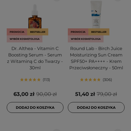
PROMOCJA
BESTSELLER
PROMOCJA
BESTSELLER
WYBÓR KOSMETOLOGA
WYBÓR KOSMETOLOGA
Dr. Althea - Vitamin C
Round Lab - Birch Juice
Boosting Serum - Serum
Moisturizing Sun Cream
z Witaminą C do Twarzy -
SPF50+ PA++++ - Krem
30ml
Przeciwsłoneczny - 50ml
113
306
63,00 zł
90,00 zł
51,40 zł
79,00 zł
DODAJ DO KOSZYKA
DODAJ DO KOSZYKA