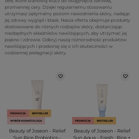
żele, które stanowią klucz do osiągnięcia zdrowej,
promiennej cery. Dzięki regularnemu stosowaniu
utrzymasz optymalny poziom nawodnienia skóry, nadając
jej zdrowy wygląd i blask. Nasza oferta obejmuje produkty
dostosowane do różnych rodzajów skóry, dostarczając
niezbędnych składników nawilżających, aby utrzymać jej
piękno i zdrowie. Odkryj naszą różnorodność produktów
nawilżających i przekonaj się o ich skuteczności w
codziennej pielęgnacji skóry.
PROMOCJA
BESTSELLER
WYBÓR KOSMETOLOGA
PROMOCJA
BESTSELLER
Beauty of Joseon - Relief
Beauty of Joseon - Relief
Sun Rice Probiotics -
Sun Aqua - Fresh : Rice +