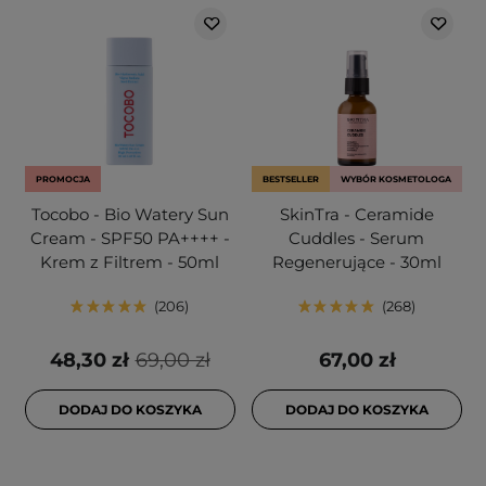
PROMOCJA
BESTSELLER
WYBÓR KOSMETOLOGA
Tocobo - Bio Watery Sun
SkinTra - Ceramide
Cream - SPF50 PA++++ -
Cuddles - Serum
Krem z Filtrem - 50ml
Regenerujące - 30ml
206
268
48,30 zł
69,00 zł
67,00 zł
DODAJ DO KOSZYKA
DODAJ DO KOSZYKA