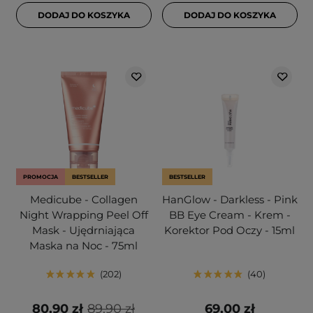
DODAJ DO KOSZYKA
DODAJ DO KOSZYKA
PROMOCJA
BESTSELLER
BESTSELLER
Medicube - Collagen
HanGlow - Darkless - Pink
Night Wrapping Peel Off
BB Eye Cream - Krem -
Mask - Ujędrniająca
Korektor Pod Oczy - 15ml
Maska na Noc - 75ml
202
40
80,90 zł
89,90 zł
69,00 zł