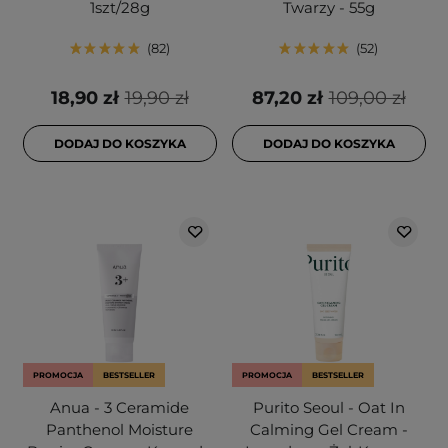
1szt/28g
Twarzy - 55g
82
52
18,90 zł
19,90 zł
87,20 zł
109,00 zł
DODAJ DO KOSZYKA
DODAJ DO KOSZYKA
PROMOCJA
BESTSELLER
PROMOCJA
BESTSELLER
Anua - 3 Ceramide
Purito Seoul - Oat In
Panthenol Moisture
Calming Gel Cream -