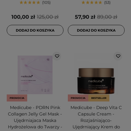
105
53
100,00 zł
125,00 zł
57,90 zł
89,00 zł
DODAJ DO KOSZYKA
DODAJ DO KOSZYKA
PROMOCJA
PROMOCJA
BESTSELLER
Medicube - PDRN Pink
Medicube - Deep Vita C
Collagen Jelly Gel Mask -
Capsule Cream -
Ujędrniajaca Maska
Rozjaśniająco-
Hydrożelowa do Twarzy -
Ujędrniający Krem do