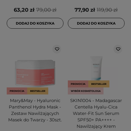
63,20 zł
79,00 zł
77,90 zł
119,90 zł
DODAJ DO KOSZYKA
DODAJ DO KOSZYKA
PROMOCJA
BESTSELLER
PROMOCJA
BESTSELLER
WYBÓR KOSMETOLOGA
Mary&May - Hyaluronic
SKIN1004 - Madagascar
Panthenol Hydra Mask -
Centella Hyalu-Cica
Zestaw Nawilżających
Water-Fit Sun Serum
Masek do Twarzy - 30szt.
SPF50+ PA++++ -
Nawilżający Krem