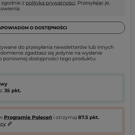
 zgodnie z
polityką prywatności
. Przesyłając je,
nowienia.
POWIADOM O DOSTĘPNOŚCI
żywane do przesyłania newsletterów lub innych
domienie zgadzasz się jedynie na wysłanie
 o ponownej dostępności tego produktu.
owy
z:
35
pkt.
 w
Programie Poleceń
i otrzymaj
87.5
pkt.
ący