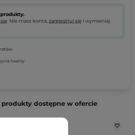
produkty.
 się
. Nie masz konta,
zarejestruj się
i wymieniaj
wrotów
mycia twarzy
T
produkty dostępne w ofercie