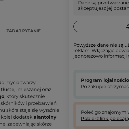
Dane są przetwarzane
akceptujesz jej posta
ZADAJ PYTANIE
Powyższe dane nie są u
reklam. Włączając powia
jednorazowo informacji
Program lojalności
do mycia twarzy,
Po zakupie otrzymas
tłustej, mieszanej oraz
go
, który skutecznie
skórników i przebarwień
u skóra staje się wyraźnie
Poleć go znajomym
Z kolei dodatek
alantoiny
Pobierz link polecaj
lne, zapewniając skórze