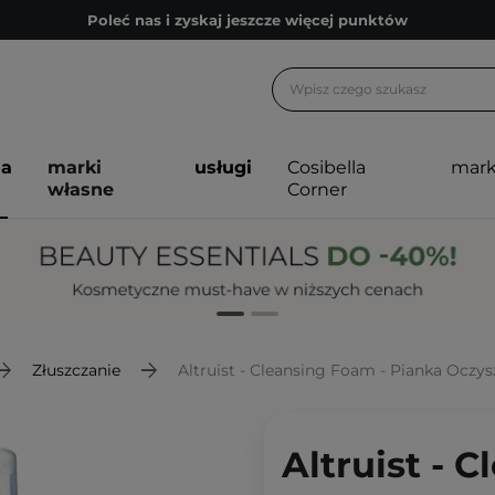
Poleć nas i zyskaj jeszcze więcej punktów
Zapisz się na newsletter pełen porad
Bezpłatne konsultacje kosmetologiczne
Z nami to możliwe! Realizacja zamówienia do 24h.
ja
marki
usługi
Cosibella
mark
Poleć nas i zyskaj jeszcze więcej punktów
własne
Corner
Zapisz się na newsletter pełen porad
Złuszczanie
Altruist - Cleansing Foam - Pianka Oczy
Altruist - 