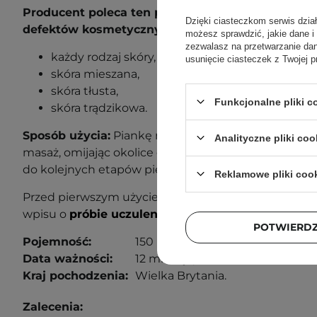
Producent poleca ten produkt dla następujących 
Dzięki ciasteczkom serwis dzia
defektów kosmetycznych:
możesz sprawdzić, jakie dane i
zezwalasz na przetwarzanie d
każdy rodzaj skóry,
usunięcie ciasteczek z Twojej p
skóra mieszana,
skóra tłusta,
Funkcjonalne pliki 
skóra trądzikowa.
Sposób użycia:
Piankę nałóż na zwilżoną skórę twar
Analityczne pliki coo
masaż, omijając okolice oczu. Następnie spłucz kosm
do kolejnych etapów pielęgnacji.
Reklamowe pliki coo
Przed pierwszym użyciem wykonaj próbę uczuleniow
wpisu o
próbie uczuleniowej
, aby dowiedzieć się wi
POTWIERD
Pojemność:
150 ml
Data ważności:
12 miesięcy od otwarcia.
Kraj pochodzenia:
Wielka Brytania.
Zalecenia: