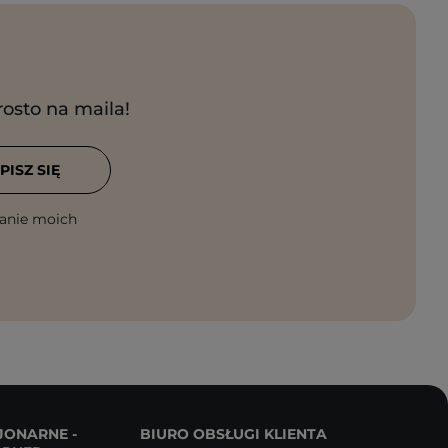
rosto na maila!
PISZ SIĘ
anie moich
JONARNE -
BIURO OBSŁUGI KLIENTA