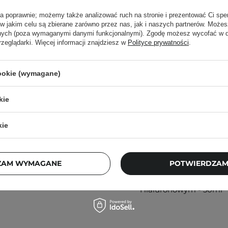
rodzajów skór i
ła poprawnie; możemy także analizować ruch na stronie i prezentować Ci spe
 w jakim celu są zbierane zarówno przez nas, jak i naszych partnerów. Może
anych (poza wymaganymi danymi funkcjonalnymi). Zgodę możesz wycofać w
rzeglądarki. Więcej informacji znajdziesz w
Polityce prywatności
.
cookie (wymagane)
zy i wykonaj delikatny
kie
etyk letnią wodą i przejdź
WYBÓR KOSMETOLOGA
kie
ą. Zajrzyj do naszego
The Ordinary - Lactic
ęcej.
Acid 10% + HA -
ZAM WYMAGANE
POTWIERDZAM
Peeling z Kwasem
Mlekowym i Kwasem
Hialuronowym - 30ml