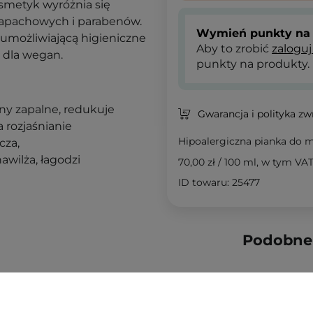
smetyk wyróżnia się
apachowych i parabenów.
Wymień punkty na 
umożliwiającą higieniczne
Aby to zrobić
zaloguj
 dla wegan.
punkty na produkty.
ny zapalne, redukuje
Gwarancja i polityka z
 rozjaśnianie
Hipoalergiczna pianka do 
cza,
awilża, łagodzi
70,00 zł
/
100 ml
, w tym VA
ID towaru: 25477
Podobne 