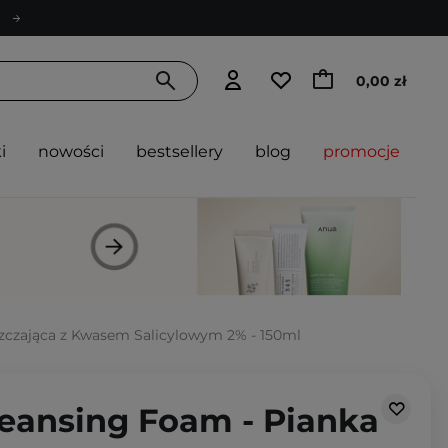
0,00 zł
i
nowości
bestsellery
blog
promocje
szczająca z Kwasem Salicylowym 2% - 150ml
Cleansing Foam - Pianka