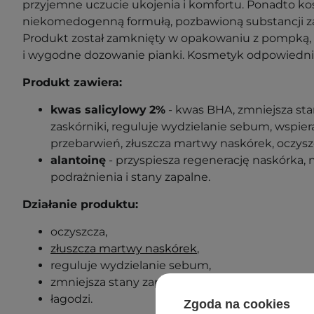
przyjemne uczucie ukojenia i komfortu. Ponadto ko
niekomedogenną formułą, pozbawioną substancji z
Produkt został zamknięty w opakowaniu z pompką, 
i wygodne dozowanie pianki. Kosmetyk odpowiedni
Produkt zawiera:
kwas salicylowy
2%
- kwas BHA, zmniejsza sta
zaskórniki, reguluje wydzielanie sebum, wspiera
przebarwień, złuszcza martwy naskórek, oczysz
alantoinę
- przyspiesza regenerację naskórka, n
podrażnienia i stany zapalne.
Działanie produktu:
oczyszcza,
złuszcza martwy naskórek
,
reguluje wydzielanie sebum,
zmniejsza stany zapalne,
łagodzi.
Zgoda na cookies