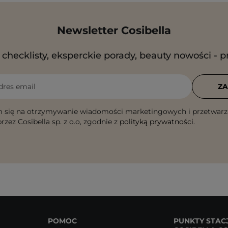
Newsletter Cosibella
checklisty, eksperckie porady, beauty nowości - p
dres email
ZA
 się na otrzymywanie wiadomości marketingowych i przetwarz
rzez Cosibella sp. z o.o, zgodnie z
polityką prywatności
.
POMOC
PUNKTY STAC