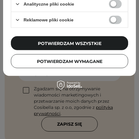
Analityczne pliki cookie
Reklamowe pliki cookie
Newsletter Cosibella
POTWIERDZAM WSZYSTKIE
Pielęgnacyjne checklisty, eksperckie porady,
beauty nowości - prosto na maila!
POTWIERDZAM WYMAGANE
Podaj swój adres email
Zgadzam się na otrzymywanie
wiadomości marketingowych i
przetwarzanie moich danych przez
Cosibella sp. z o.o, zgodnie z
polityką
prywatności
.
ZAPISZ SIĘ