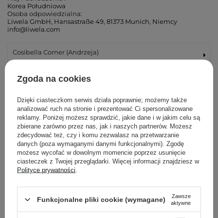
Korea Południowa
Osoba odpowiedzialna:
Liwela GmbH, Hansastraße 49, 81373 Munich, Niemcy
info@liwela.com
Cosibella Corner (Andrzeja)
Cosibella Corner (Łucka)
Zgoda na cookies
Cosibella Corner (Woronicza)
Dzięki ciasteczkom serwis działa poprawnie; możemy także
analizować ruch na stronie i prezentować Ci spersonalizowane
reklamy. Poniżej możesz sprawdzić, jakie dane i w jakim celu są
Cosibella Corner (Wileńska)
zbierane zarówno przez nas, jak i naszych partnerów. Możesz
zdecydować też, czy i komu zezwalasz na przetwarzanie
danych (poza wymaganymi danymi funkcjonalnymi). Zgodę
Cosibella Corner (Bohaterów Warszawy)
możesz wycofać w dowolnym momencie poprzez usunięcie
ciasteczek z Twojej przeglądarki. Więcej informacji znajdziesz w
Cosibella Corner (Tadeusza Kościuszki)
Polityce prywatności
.
Cosibella Corner (Jaracza)
Zawsze
Funkcjonalne pliki cookie (wymagane)
aktywne
Cosibella Corner (Szlak)