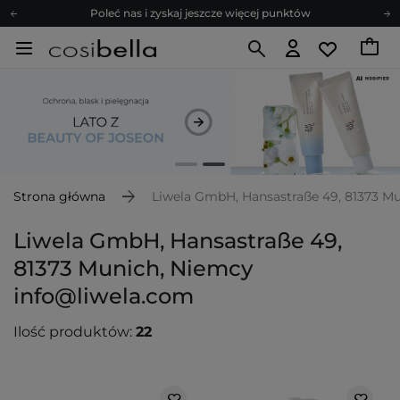
Poleć nas i zyskaj jeszcze więcej punktów
Zapisz się na newsletter pełen porad
Bezpłatne konsultacje kosmetologiczne
Z nami to możliwe! Realizacja zamówienia do 24h.
Poleć nas i zyskaj jeszcze więcej punktów
Zapisz się na newsletter pełen porad
Strona główna
Liwela GmbH, Hansastraße 49, 81373 M
Liwela GmbH, Hansastraße 49,
81373 Munich, Niemcy
info@liwela.com
Ilość produktów:
22