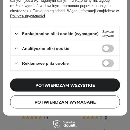
danych (poza wymaganymi danymi funkcjonalnymi). Zgodę
DODAJ DO KOSZYKA
DODAJ DO KOSZYKA
możesz wycofać w dowolnym momencie poprzez usunięcie
ciasteczek z Twojej przeglądarki. Więcej informacji znajdziesz w
Polityce prywatności
.
Zawsze
Funkcjonalne pliki cookie (wymagane)
aktywne
Analityczne pliki cookie
Reklamowe pliki cookie
Needly - pH Balancing
Needly - Peony Jelly Mask
POTWIERDZAM WSZYSTKIE
Essence Lotion -
- Nawilżająca Maska w
Równoważąca Esencja-
Żelu z Piwonią - 33ml
Lotion do Pielęgnacji
POTWIERDZAM WYMAGANE
Skóry - 145ml
1
1