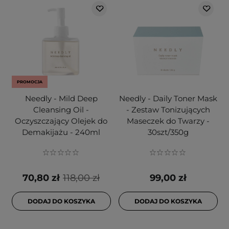
PROMOCJA
Needly - Mild Deep
Needly - Daily Toner Mask
Cleansing Oil -
- Zestaw Tonizujących
Oczyszczający Olejek do
Maseczek do Twarzy -
Demakijażu - 240ml
30szt/350g
70,80 zł
118,00 zł
99,00 zł
DODAJ DO KOSZYKA
DODAJ DO KOSZYKA