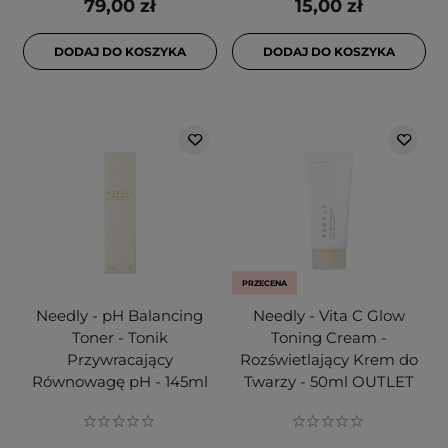
79,00 zł
15,00 zł
DODAJ DO KOSZYKA
DODAJ DO KOSZYKA
PRZECENA
Needly - pH Balancing
Needly - Vita C Glow
Toner - Tonik
Toning Cream -
Przywracający
Rozświetlający Krem do
Równowagę pH - 145ml
Twarzy - 50ml OUTLET