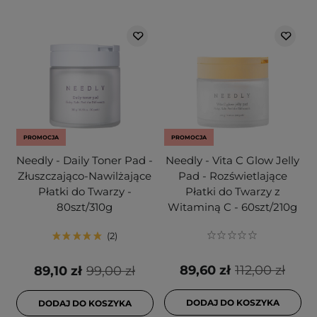
PROMOCJA
PROMOCJA
Needly - Daily Toner Pad -
Needly - Vita C Glow Jelly
Złuszczająco-Nawilżające
Pad - Rozświetlające
Płatki do Twarzy -
Płatki do Twarzy z
80szt/310g
Witaminą C - 60szt/210g
2
89,60 zł
112,00 zł
89,10 zł
99,00 zł
DODAJ DO KOSZYKA
DODAJ DO KOSZYKA