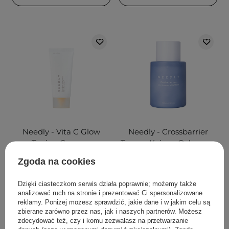
Needly - Vita C Glow
Needly - Crossbarrier
Toning Cream -
Toner - Kojąco-Ochronny
Rozświetlający Krem do
Toner do Twarzy - 200ml
Zgoda na cookies
Twarzy - 50ml
Dzięki ciasteczkom serwis działa poprawnie; możemy także
1
analizować ruch na stronie i prezentować Ci spersonalizowane
reklamy. Poniżej możesz sprawdzić, jakie dane i w jakim celu są
102,00 zł
110,00 zł
zbierane zarówno przez nas, jak i naszych partnerów. Możesz
zdecydować też, czy i komu zezwalasz na przetwarzanie