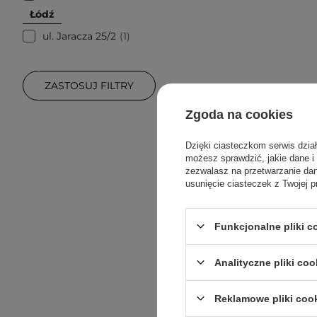
Łódź
ul. Jaracza 25/2
1
ZASTOSUJ FILTRY
Zgoda na cookies
Dzięki ciasteczkom serwis dzia
możesz sprawdzić, jakie dane i
zezwalasz na przetwarzanie d
usunięcie ciasteczek z Twojej p
Funkcjonalne pliki 
Analityczne pliki coo
Reklamowe pliki coo