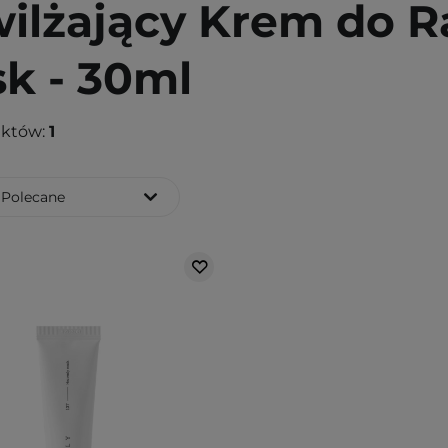
ilżający Krem do R
k - 30ml
uktów:
1
Polecane