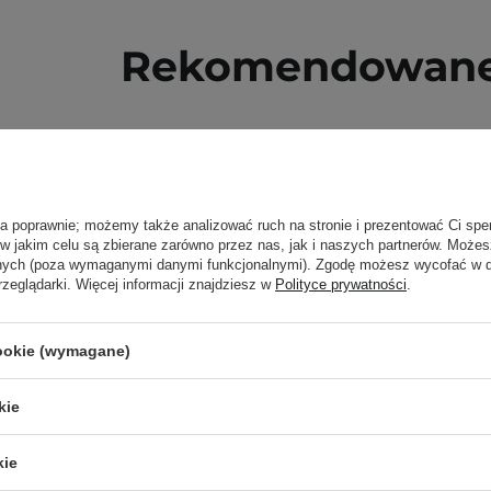
Rekomendowane 
ła poprawnie; możemy także analizować ruch na stronie i prezentować Ci spe
 w jakim celu są zbierane zarówno przez nas, jak i naszych partnerów. Może
anych (poza wymaganymi danymi funkcjonalnymi). Zgodę możesz wycofać w
rzeglądarki. Więcej informacji znajdziesz w
Polityce prywatności
.
cookie (wymagane)
kie
kie