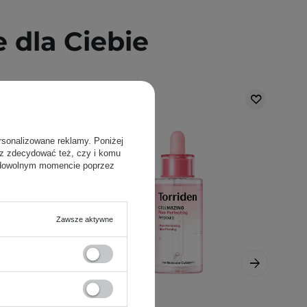
dla Ciebie
rsonalizowane reklamy. Poniżej
sz zdecydować też, czy i komu
 dowolnym momencie poprzez
Zawsze aktywne