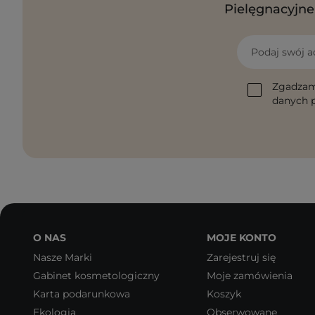
Pielęgnacyjne 
Podaj swój a
Zgadzam
danych p
O NAS
MOJE KONTO
Nasze Marki
Zarejestruj się
Gabinet kosmetologiczny
Moje zamówienia
Karta podarunkowa
Koszyk
Ekologia
Obserwowane