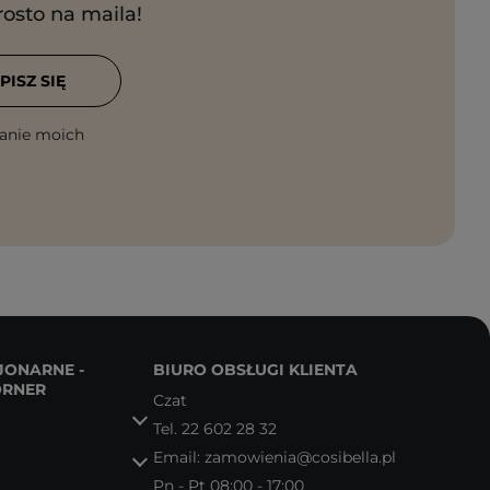
rosto na maila!
PISZ SIĘ
anie moich
JONARNE -
BIURO OBSŁUGI KLIENTA
ORNER
Czat
Tel.
22 602 28 32
Email:
zamowienia@cosibella.pl
Pn - Pt 08:00 - 17:00