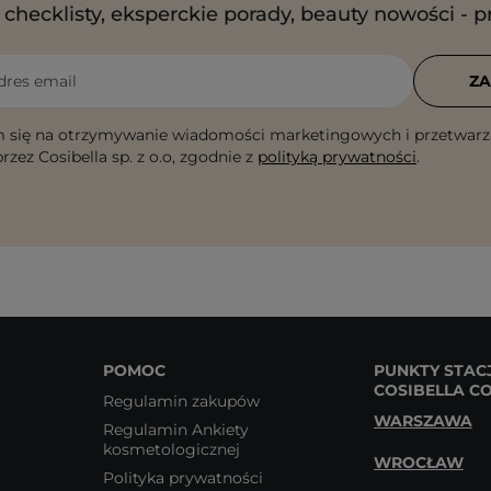
checklisty, eksperckie porady, beauty nowości - p
dres email
ZA
 się na otrzymywanie wiadomości marketingowych i przetwarz
rzez Cosibella sp. z o.o, zgodnie z
polityką prywatności
.
POMOC
PUNKTY STAC
COSIBELLA C
Regulamin zakupów
WARSZAWA
Regulamin Ankiety
kosmetologicznej
WROCŁAW
Polityka prywatności