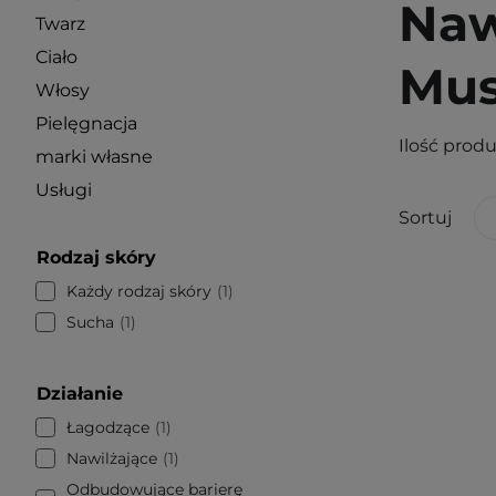
Naw
Twarz
Ciało
Mus
Włosy
Pielęgnacja
Ilość prod
marki własne
Usługi
Sortuj
Rodzaj skóry
Każdy rodzaj skóry
1
Sucha
1
Działanie
Łagodzące
1
Nawilżające
1
Odbudowujące barierę