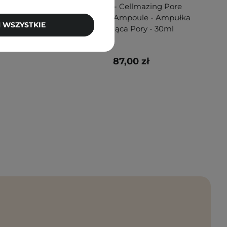
al 1 -
Torriden - Cellmazing Pore
 Serum
Perfecting Ampoule - Ampułka
 WSZYSTKIE
- 30ml
Zwężająca Pory - 30ml
87,00 zł