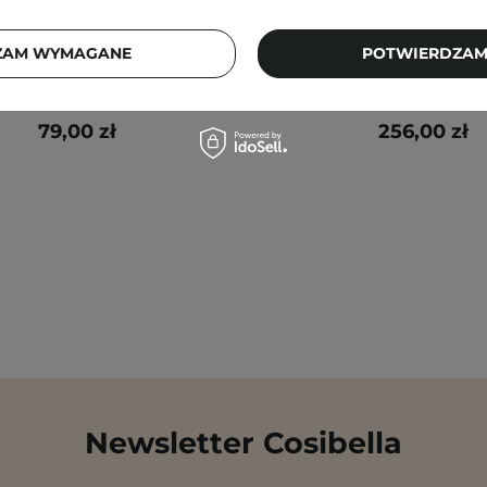
en - Dive-In For Men All In
Medik8 - Crystal Retin
 Nawilżająca Emulsja do
Stabilne i Delikatne
ZAM WYMAGANE
POTWIERDZAM
Twarzy - 200g
Przeciwstarzeniowe 
79,00 zł
256,00 zł
Newsletter Cosibella