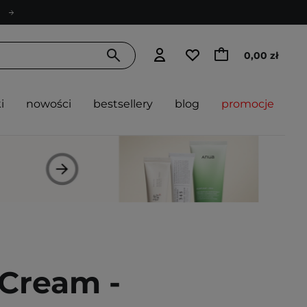
0,00 zł
i
nowości
bestsellery
blog
promocje
 Cream -