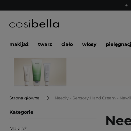
makijaż
twarz
ciało
włosy
pielęgnac
Strona główna
Needly - Sensory Hand Cream - Nawil
Kategorie
Nee
Makijaż