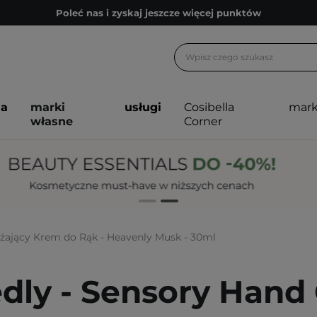
Poleć nas i zyskaj jeszcze więcej punktów
Zapisz się na newsletter pełen porad
Bezpłatne konsultacje kosmetologiczne
Z nami to możliwe! Realizacja zamówienia do 24h.
ja
marki
usługi
Cosibella
mark
Poleć nas i zyskaj jeszcze więcej punktów
własne
Corner
Zapisz się na newsletter pełen porad
żający Krem do Rąk - Heavenly Musk - 30ml
dly - Sensory Hand