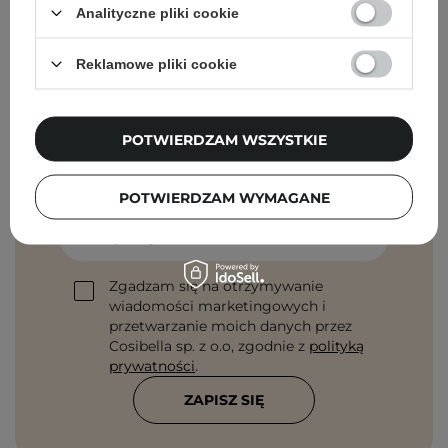
Analityczne pliki cookie
Reklamowe pliki cookie
Newsletter Cosibella
POTWIERDZAM WSZYSTKIE
Pielęgnacyjne checklisty, eksperckie porady,
beauty nowości - prosto na maila!
POTWIERDZAM WYMAGANE
Podaj swój adres email
Zgadzam się na otrzymywanie
wiadomości marketingowych i
przetwarzanie moich danych przez
Cosibella sp. z o.o, zgodnie z
polityką
prywatności
.
ZAPISZ SIĘ