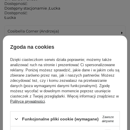
Dostępność:
Dostępny stacjonarnie
,
Łucka
Dostępność:
Łucka
Cosibella Corner (Andrzeja)
Cosibella Corner (Łucka)
Zgoda na cookies
Cosibella Corner (Woronicza)
Dzięki ciasteczkom serwis działa poprawnie; możemy także
analizować ruch na stronie i prezentować Ci spersonalizowane
reklamy. Poniżej możesz sprawdzić, jakie dane i w jakim celu są
Cosibella Corner (Wileńska)
zbierane zarówno przez nas, jak i naszych partnerów. Możesz
zdecydować też, czy i komu zezwalasz na przetwarzanie
danych (poza wymaganymi danymi funkcjonalnymi). Zgodę
Cosibella Corner (Bohaterów Warszawy)
możesz wycofać w dowolnym momencie poprzez usunięcie
ciasteczek z Twojej przeglądarki. Więcej informacji znajdziesz w
Cosibella Corner (Tadeusza Kościuszki)
Polityce prywatności
.
Cosibella Corner (Jaracza)
Zawsze
Funkcjonalne pliki cookie (wymagane)
aktywne
Cosibella Corner (Szlak)