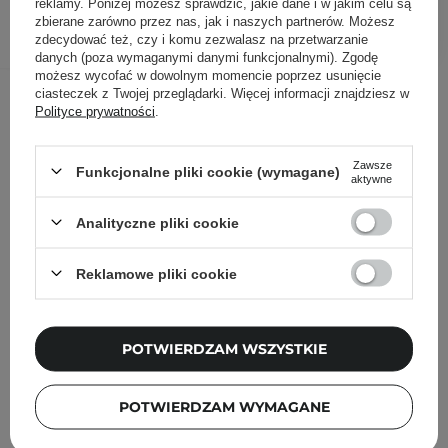
reklamy. Poniżej możesz sprawdzić, jakie dane i w jakim celu są
DODAJ DO KOSZYKA
zbierane zarówno przez nas, jak i naszych partnerów. Możesz
zdecydować też, czy i komu zezwalasz na przetwarzanie
danych (poza wymaganymi danymi funkcjonalnymi). Zgodę
możesz wycofać w dowolnym momencie poprzez usunięcie
Inni klienci sprawdzali również
ciasteczek z Twojej przeglądarki. Więcej informacji znajdziesz w
Polityce prywatności
.
Zawsze
Funkcjonalne pliki cookie (wymagane)
aktywne
Analityczne pliki cookie
Reklamowe pliki cookie
POTWIERDZAM WSZYSTKIE
POTWIERDZAM WYMAGANE