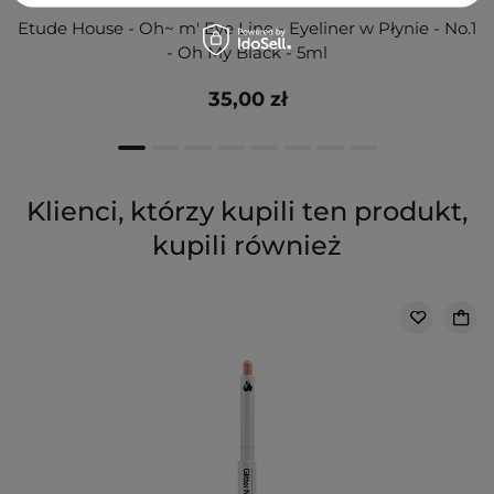
Etude House - Oh~ m' Eye Line - Eyeliner w Płynie - No.1
- Oh My Black - 5ml
35,00 zł
Klienci, którzy kupili ten produkt,
kupili również