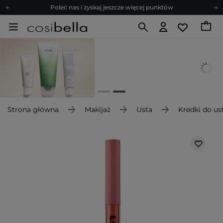
Poleć nas i zyskaj jeszcze więcej punktów
Zapisz się na newsletter pełen porad
Bezpłatne konsultacje kosmetologiczne
Z nami to możliwe! Realizacja zamówienia do 24h.
Poleć nas i zyskaj jeszcze więcej punktów
Zapisz się na newsletter pełen porad
Strona główna
Makijaż
Usta
Kredki do us