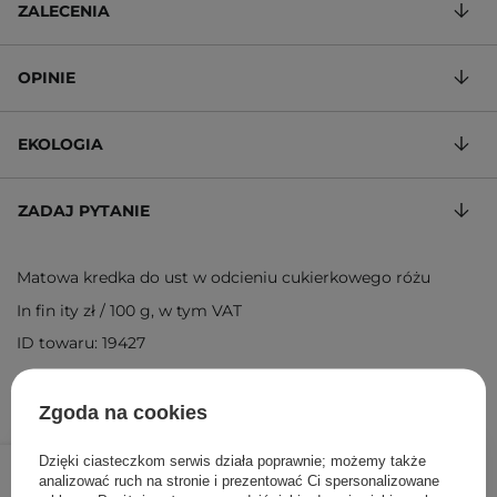
ZALECENIA
OPINIE
EKOLOGIA
ZADAJ PYTANIE
Matowa kredka do ust w odcieniu cukierkowego różu
In fin ity zł
/
100 g
, w tym VAT
ID towaru: 19427
Zgoda na cookies
52,00 zł
59,00 zł
Dzięki ciasteczkom serwis działa poprawnie; możemy także
/
szt.
analizować ruch na stronie i prezentować Ci spersonalizowane