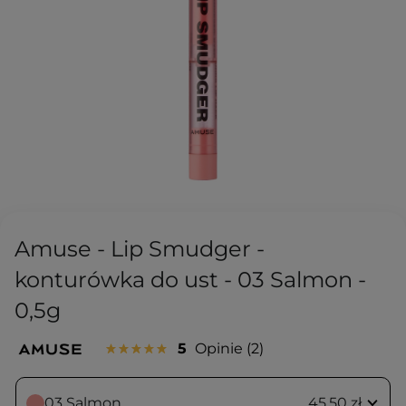
Amuse - Lip Smudger -
konturówka do ust - 03 Salmon -
0,5g
5
Opinie
2
03 Salmon
45,50 zł