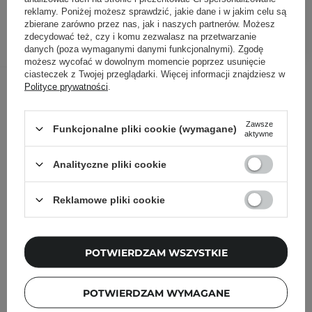
reklamy. Poniżej możesz sprawdzić, jakie dane i w jakim celu są
zbierane zarówno przez nas, jak i naszych partnerów. Możesz
DODAJ DO KOSZYKA
zdecydować też, czy i komu zezwalasz na przetwarzanie
danych (poza wymaganymi danymi funkcjonalnymi). Zgodę
możesz wycofać w dowolnym momencie poprzez usunięcie
ciasteczek z Twojej przeglądarki. Więcej informacji znajdziesz w
Inni klienci sprawdzali również
Polityce prywatności
.
Zawsze
Funkcjonalne pliki cookie (wymagane)
aktywne
Analityczne pliki cookie
Reklamowe pliki cookie
POTWIERDZAM WSZYSTKIE
POTWIERDZAM WYMAGANE