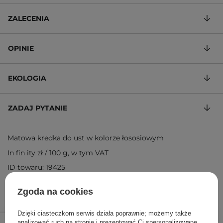
ZALECENIA
OPINIE
EKOLOGIA
ZADAJ PYTANIE
Matowa kredka do ust w kolorze łososiowym
In fin ity zł
/
100 g
, w tym VAT
ID towaru: 19425
Zgoda na cookies
Dzięki ciasteczkom serwis działa poprawnie; możemy także
45,50 zł
59,00 zł
/
szt.
analizować ruch na stronie i prezentować Ci spersonalizowane