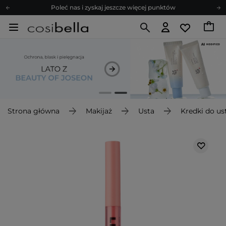
Poleć nas i zyskaj jeszcze więcej punktów
Zapisz się na newsletter pełen porad
Bezpłatne konsultacje kosmetologiczne
Z nami to możliwe! Realizacja zamówienia do 24h.
Poleć nas i zyskaj jeszcze więcej punktów
Zapisz się na newsletter pełen porad
Strona główna
Makijaż
Usta
Kredki do us