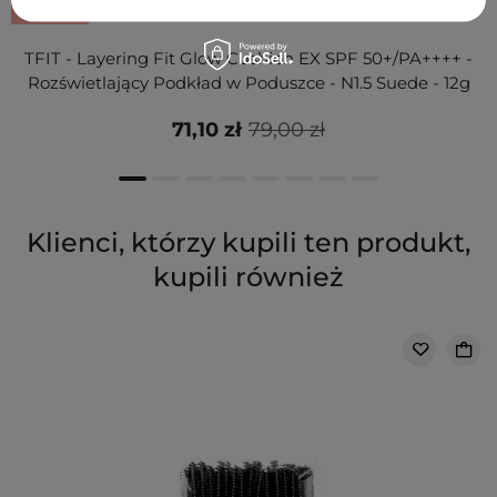
PROMOCJA
TFIT - Layering Fit Glow Cushion EX SPF 50+/PA++++ -
Rozświetlający Podkład w Poduszce - N1.5 Suede - 12g
71,10 zł
79,00 zł
Klienci, którzy kupili ten produkt,
kupili również