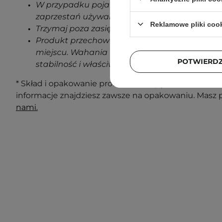
W przypadku pojawienia się jakichkolwiek oz
zaprzestań używania produktu.
Reklamowe pliki coo
Trzymaj poza zasięgiem dzieci.
Produkt przechowuj w temperaturze pokojowe
miejscu. Wahania temperatur podczas transp
POTWIERD
stabilność i właściwości produktu.
* Skład i opakowanie produktu mogą ulec zmianie. N
informacje znajdziesz zawsze na opakowaniu. Masz 
nami.