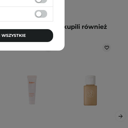
y kupili ten produkt, kupili również
 WSZYSTKIE