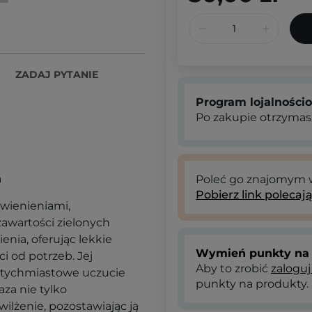
ZADAJ PYTANIE
Program lojalności
Po zakupie otrzymas
h
Poleć go znajomym
Pobierz link polecaj
rwienieniami,
awartości zielonych
nia, oferując lekkie
Wymień punkty na 
 od potrzeb. Jej
Aby to zrobić
zaloguj
natychmiastowe uczucie
punkty na produkty.
baza nie tylko
wilżenie, pozostawiając ją