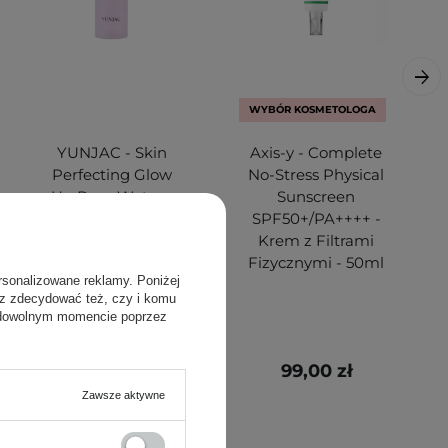
WYBÓR KOSMETOLOGA
YUNJAC - Skin
Axis-y - Complete
Perfecting Glow
No-Stress Physical
Up Prep Water -
Sunscreen
Mgiełka
SPF50+/PA++++ -
Utrwalająca do
Krem z Filtrami
Makijażu - 50ml
Fizycznymi - 50ml
rsonalizowane reklamy. Poniżej
sz zdecydować też, czy i komu
 dowolnym momencie poprzez
89,00 zł
99,00 zł
Zawsze aktywne