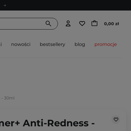
0,00 zł
i
nowości
bestsellery
blog
promocje
 - 30ml
mer+ Anti-Redness -