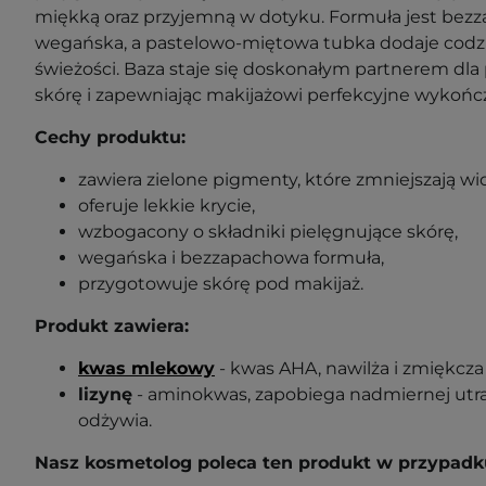
miękką oraz przyjemną w dotyku. Formuła jest bez
wegańska, a pastelowo-miętowa tubka dodaje codzi
świeżości. Baza staje się doskonałym partnerem dla
skórę i zapewniając makijażowi perfekcyjne wykońc
Cechy produktu:
zawiera zielone pigmenty, które zmniejszają w
oferuje lekkie krycie,
wzbogacony o składniki pielęgnujące skórę,
wegańska i bezzapachowa formuła,
przygotowuje skórę pod makijaż.
Produkt zawiera:
kwas mlekowy
- kwas AHA, nawilża i zmiękcza
lizynę
- aminokwas, zapobiega nadmiernej utra
odżywia.
Nasz kosmetolog poleca ten produkt w przypadk