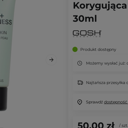
Korygująca
30ml
Produkt dostępny
Możemy wysłać już:
d
Najtańsza przesyłka o
Sprawdź
dostępność
50,00 zł
/
szt