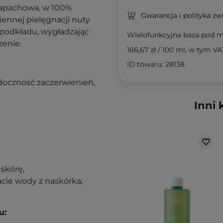
zapachowa, w 100%
Gwarancja i polityka z
ennej pielęgnacji nuty
 podkładu, wygładzając
Wielofunkcyjna baza pod m
zenie.
166,67 zł
/
100 ml
, w tym VA
ID towaru: 28138
idoczność zaczerwienień,
Inni 
 skórę,
cie wody z naskórka,
u: