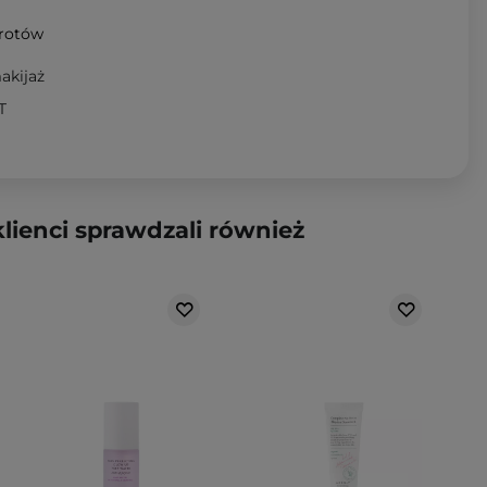
wrotów
akijaż
T
klienci sprawdzali również