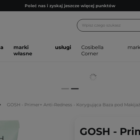
Poleć nas i zyskaj jeszcze więcej punktów
Zapisz się na newsletter pełen porad
Bezpłatne konsultacje kosmetologiczne
Z nami to możliwe! Realizacja zamówienia do 24h.
ja
marki
usługi
Cosibella
mark
Poleć nas i zyskaj jeszcze więcej punktów
własne
Corner
Zapisz się na newsletter pełen porad
GOSH - Primer+ Anti-Redness - Korygująca Baza pod Makijaż
GOSH - Pri