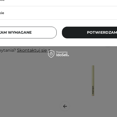
nak podrażnienia,
kie
j, w zacienionym
Klienci, którz
ortu nie wpłyną na
ZAM WYMAGANE
POTWIERDZAM
ajbardziej aktualne
pytania?
Skontaktuj się z