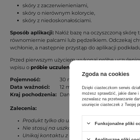
skóry z zaczerwienieniami,
skóry o nierównym kolorycie,
skóry z niedoskonałościami.
Sposób aplikacji:
Nałóż bazę na oczyszczoną skórę 
równomiernie palcami lub pędzelkiem. Odczekaj chw
wchłonie, a następnie przystąp do aplikacji podkładu
Przed pierwszym użyciem wykonaj próbę uczuleniow
wpisu o
próbie uczuleniowej
, aby dowiedzieć się wi
Zgoda na cookies
Pojemność:
30 ml
Data ważności:
12 miesięcy od otwarcia.
Dzięki ciasteczkom serwis dzia
możesz sprawdzić, jakie dane i
Kraj pochodzenia:
Dania.
zezwalasz na przetwarzanie d
usunięcie ciasteczek z Twojej p
Zalecenia:
Produkt tylko do użytku zewnętrznego.
Funkcjonalne pliki 
Nie stosuj na uszkodzoną skórę.
Unikaj kontaktu z oczami.
Analityczne pliki coo