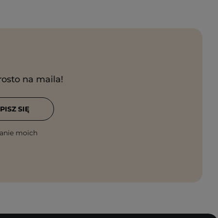
rosto na maila!
PISZ SIĘ
anie moich