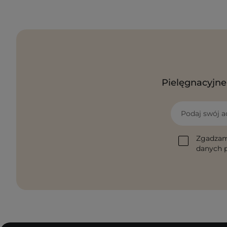
Pielęgnacyjne 
Podaj swój a
Zgadzam
danych p