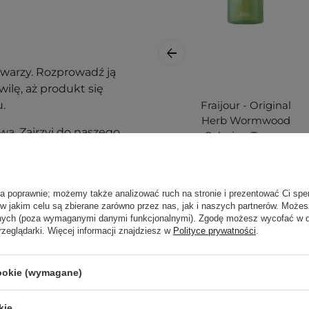
twarzy. Rozprowadź ją
ilę, aż produkt się
.
Fraijour - Original
Herb Wormwood
ą. Zajrzyj do naszego
Calming Toner -
ęcej.
Kojący Tonik do
Twarzy z
Wyciągiem z Bylicy
ła poprawnie; możemy także analizować ruch na stronie i prezentować Ci spe
Rocznej - 500ml
 w jakim celu są zbierane zarówno przez nas, jak i naszych partnerów. Może
anych (poza wymaganymi danymi funkcjonalnymi). Zgodę możesz wycofać w
rzeglądarki. Więcej informacji znajdziesz w
Polityce prywatności
.
75,00 zł
cookie (wymagane)
kie