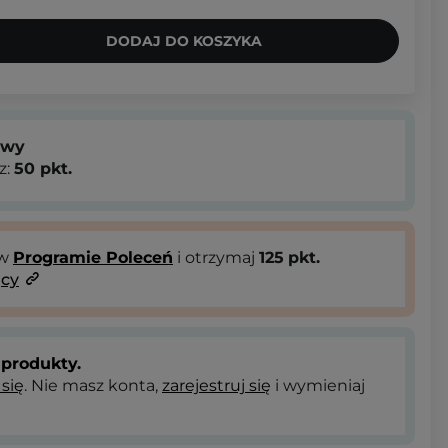
DODAJ DO KOSZYKA
owy
z:
50
pkt.
 w
Programie Poleceń
i otrzymaj
125
pkt.
ący
produkty.
 się
. Nie masz konta,
zarejestruj się
i wymieniaj