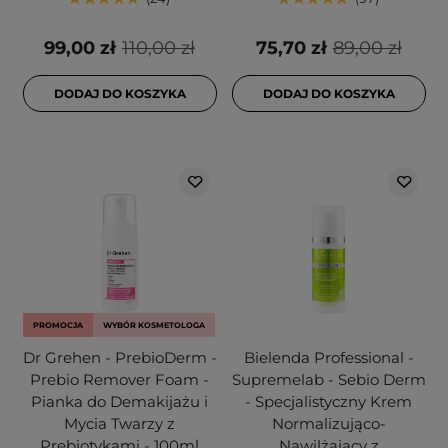
99,00 zł
110,00 zł
75,70 zł
89,00 zł
DODAJ DO KOSZYKA
DODAJ DO KOSZYKA
PROMOCJA
WYBÓR KOSMETOLOGA
Dr Grehen - PrebioDerm -
Bielenda Professional -
Prebio Remover Foam -
Supremelab - Sebio Derm
Pianka do Demakijażu i
- Specjalistyczny Krem
Mycia Twarzy z
Normalizująco-
Prebiotykami - 100ml
Nawilżający z