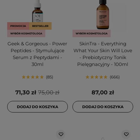
PROMOCJA
BESTSELLER
WYBÓR KOSMETOLOGA
WYBÓR KOSMETOLOGA
Geek & Gorgeous - Power
SkinTra - Everything
Peptides - Stymulujące
What Your Skin Will Love
Serum z Peptydami -
- Prebiotyczny Tonik
30ml
Pielęgnacyjny - 100ml
85
666
71,30 zł
75,00 zł
87,00 zł
DODAJ DO KOSZYKA
DODAJ DO KOSZYKA