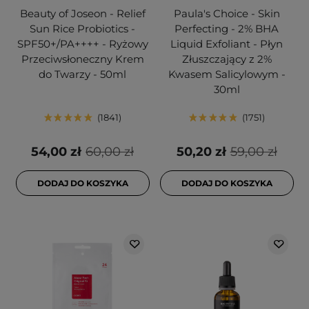
Beauty of Joseon - Relief
Paula's Choice - Skin
Sun Rice Probiotics -
Perfecting - 2% BHA
SPF50+/PA++++ - Ryżowy
Liquid Exfoliant - Płyn
Przeciwsłoneczny Krem
Złuszczający z 2%
do Twarzy - 50ml
Kwasem Salicylowym -
30ml
1841
1751
54,00 zł
60,00 zł
50,20 zł
59,00 zł
DODAJ DO KOSZYKA
DODAJ DO KOSZYKA