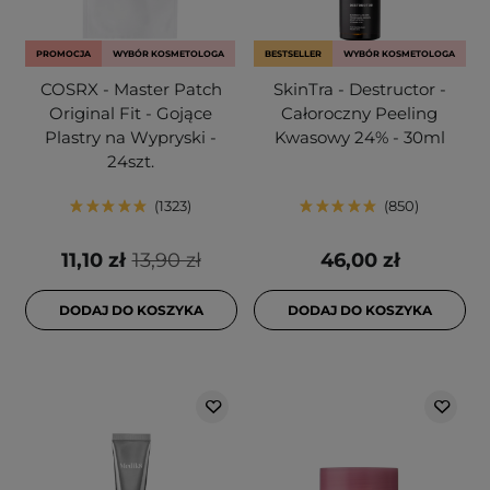
PROMOCJA
WYBÓR KOSMETOLOGA
BESTSELLER
WYBÓR KOSMETOLOGA
COSRX - Master Patch
SkinTra - Destructor -
Original Fit - Gojące
Całoroczny Peeling
Plastry na Wypryski -
Kwasowy 24% - 30ml
24szt.
1323
850
11,10 zł
13,90 zł
46,00 zł
DODAJ DO KOSZYKA
DODAJ DO KOSZYKA