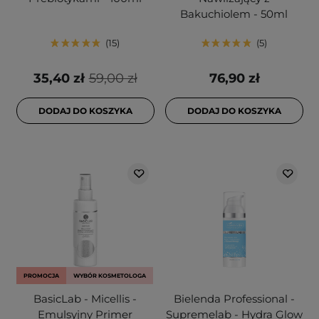
Bakuchiolem - 50ml
15
5
35,40 zł
59,00 zł
76,90 zł
DODAJ DO KOSZYKA
DODAJ DO KOSZYKA
PROMOCJA
WYBÓR KOSMETOLOGA
BasicLab - Micellis -
Bielenda Professional -
Emulsyjny Primer
Supremelab - Hydra Glow