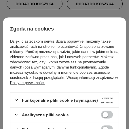
DODAJ DO KOSZYKA
DODAJ DO KOSZYKA
Zgoda na cookies
Dzięki ciasteczkom serwis działa poprawnie; możemy także
analizować ruch na stronie i prezentować Ci spersonalizowane
reklamy. Poniżej możesz sprawdzić, jakie dane i w jakim celu są
zbierane zarówno przez nas, jak i naszych partnerów. Możesz
zdecydować też, czy i komu zezwalasz na przetwarzanie
danych (poza wymaganymi danymi funkcjonalnymi). Zgodę
PROMOCJA
PROMOCJA
WYBÓR KOSMETOLOGA
możesz wycofać w dowolnym momencie poprzez usunięcie
ciasteczek z Twojej przeglądarki. Więcej informacji znajdziesz w
Mediheal - N.M.F Nude
Heimish - All Clean Balm
Polityce prywatności
.
Gel Mask - Hydrożelowa
- Balsam do Demakijażu -
Nawilżająca Maska do
120ml
Twarzy w Płachcie -
Zawsze
Funkcjonalne pliki cookie (wymagane)
aktywne
1szt/30ml
Analityczne pliki cookie
19
270