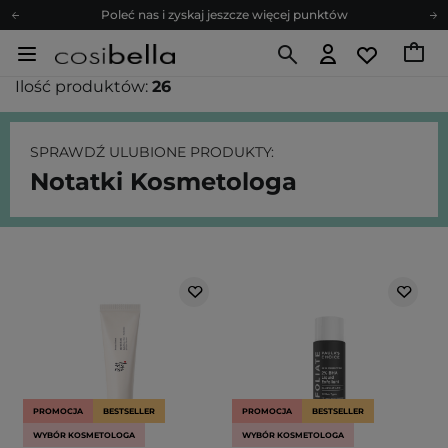
Poleć nas i zyskaj jeszcze więcej punktów
Zapisz się na newsletter pełen porad
Bezpłatne konsultacje kosmetologiczne
Ilość produktów:
26
Z nami to możliwe! Realizacja zamówienia do 24h.
Poleć nas i zyskaj jeszcze więcej punktów
SPRAWDŹ ULUBIONE PRODUKTY:
Zapisz się na newsletter pełen porad
Notatki Kosmetologa
PROMOCJA
BESTSELLER
PROMOCJA
BESTSELLER
WYBÓR KOSMETOLOGA
WYBÓR KOSMETOLOGA