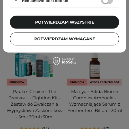
Reklamowe pliki cookie
13,60 zł
17,00 zł
71,40 zł
84,00 zł
DODAJ DO KOSZYKA
DODAJ DO KOSZYKA
POTWIERDZAM WSZYSTKIE
POTWIERDZAM WYMAGANE
PROMOCJA
PROMOCJA
WYBÓR KOSMETOLOGA
Paula's Choice - The
Ma:nyo - Bifida Biome
Breakout - Fighting Kit -
Complex Ampoule -
Zestaw do Zwalczania
Wzmacniające Serum z
Wyprysków i Zaskórników
Fermentem Bifida - 30ml
- 5ml+30ml+30ml
24
97