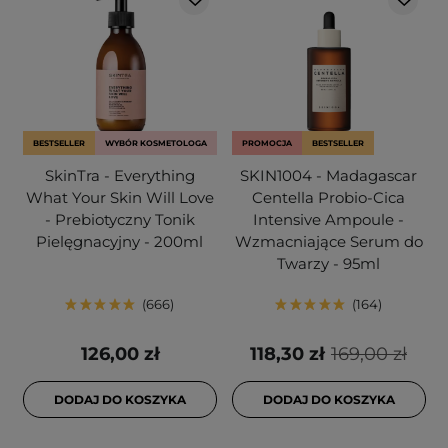
BESTSELLER
WYBÓR KOSMETOLOGA
PROMOCJA
BESTSELLER
SkinTra - Everything
SKIN1004 - Madagascar
What Your Skin Will Love
Centella Probio-Cica
- Prebiotyczny Tonik
Intensive Ampoule -
Pielęgnacyjny - 200ml
Wzmacniające Serum do
Twarzy - 95ml
666
164
126,00 zł
118,30 zł
169,00 zł
DODAJ DO KOSZYKA
DODAJ DO KOSZYKA