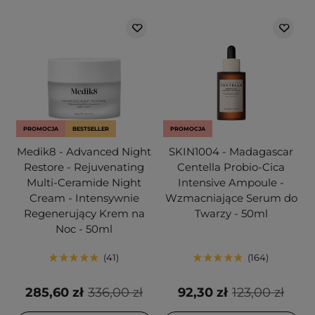
PROMOCJA
BESTSELLER
PROMOCJA
Medik8 - Advanced Night
SKIN1004 - Madagascar
Restore - Rejuvenating
Centella Probio-Cica
Multi-Ceramide Night
Intensive Ampoule -
Cream - Intensywnie
Wzmacniające Serum do
Regenerujący Krem na
Twarzy - 50ml
Noc - 50ml
41
164
285,60 zł
336,00 zł
92,30 zł
123,00 zł