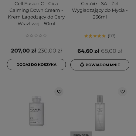
Cell Fusion C - Cica
CeraVe - SA - Żel
Calming Down Cream -
Wygładzający do Mycia -
Krem Łagodzący do Cery
236ml
Wrażliwej - 50ml
113
207,00 zł
230,00 zł
64,60 zł
68,00 zł
DODAJ DO KOSZYKA
POWIADOM MNIE
PROMOCJA