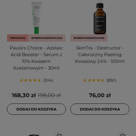
PROMOCJA
WYBÓR KOSMETOLOGA
WYBÓR KOSMETOLOGA
Paula's Choice - Azelaic
SkinTra - Destructor -
Acid Booster - Serum z
Całoroczny Peeling
10% Kwasem
Kwasowy 24% - 100ml
Azelainowym - 30ml
304
850
168,30 zł
198,00 zł
76,00 zł
DODAJ DO KOSZYKA
DODAJ DO KOSZYKA