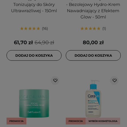
Tonizujący do Skóry
- Bezolejowy Hydro-Krem
Ultrawrażliwej - 150ml
Nawadniający z Efektem
Glow - 50ml
16
1
61,70 zł
64,90 zł
80,00 zł
DODAJ DO KOSZYKA
DODAJ DO KOSZYKA
PROMOCJA
PROMOCJA
WYBÓR KOSMETOLOGA