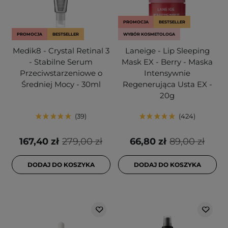
PROMOCJA
BESTSELLER
PROMOCJA
BESTSELLER
WYBÓR KOSMETOLOGA
Medik8 - Crystal Retinal 3
Laneige - Lip Sleeping
- Stabilne Serum
Mask EX - Berry - Maska
Przeciwstarzeniowe o
Intensywnie
Średniej Mocy - 30ml
Regenerująca Usta EX -
20g
39
424
167,40 zł
279,00 zł
66,80 zł
89,00 zł
DODAJ DO KOSZYKA
DODAJ DO KOSZYKA