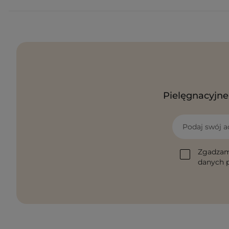
Pielęgnacyjne 
Podaj swój a
Zgadzam
danych p