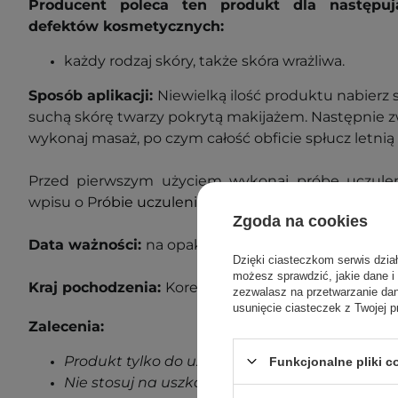
Producent poleca ten produkt dla następuj
defektów kosmetycznych:
każdy rodzaj skóry, także skóra wrażliwa.
Sposób aplikacji:
Niewielką ilość produktu nabierz 
suchą skórę twarzy pokrytą makijażem. Następnie zw
wykonaj masaż, po czym całość obficie spłucz letni
Przed pierwszym użyciem wykonaj próbę uczulen
wpisu o P
róbie uczuleniowej
, aby dowiedzieć się wię
Zgoda na cookies
Data ważności:
na opakowaniu.
Dzięki ciasteczkom serwis dzia
możesz sprawdzić, jakie dane i
Kraj pochodzenia:
Korea Południowa
zezwalasz na przetwarzanie d
usunięcie ciasteczek z Twojej p
Zalecenia:
Produkt tylko do użytku zewnętrznego.
Funkcjonalne pliki 
Nie stosuj na uszkodzoną skórę.