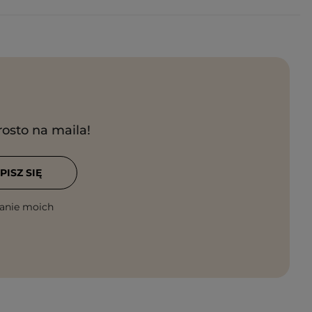
rosto na maila!
PISZ SIĘ
anie moich