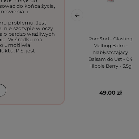
n kosmetyk do
sować do końca życia,
nowienia :).
 mu problemu. Jest
e, nie szczypie w oczy
a o bardzo wrażliwych
Rom&nd - Glasting
nie. W środku ma
co umożliwia
Melting Balm -
uktu. P.S. jest
Nabłyszczający
Balsam do Ust - 04
Hippie Berry - 3,5g
49,00 zł