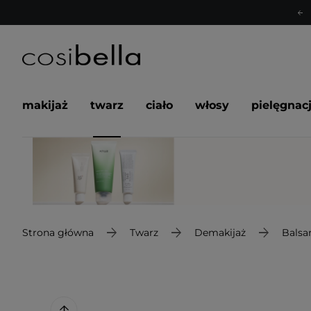
makijaż
twarz
ciało
włosy
pielęgnac
Strona główna
Twarz
Demakijaż
Balsa