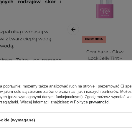
ących rodzajów skór i
szpatułką i wmasuj w
ilż twarz ciepłą wodą i
PROMOCJA
ą wodą.
Coralhaze - Glow
Lock Jelly Tint -
iową. Zajrzyj do naszego
Żelowy Tint do Ust
cej.
- #106 Chewy - 4g
ła poprawnie; możemy także analizować ruch na stronie i prezentować Ci spe
 w jakim celu są zbierane zarówno przez nas, jak i naszych partnerów. Może
anych (poza wymaganymi danymi funkcjonalnymi). Zgodę możesz wycofać w
rzeglądarki. Więcej informacji znajdziesz w
Polityce prywatności
.
cookie (wymagane)
36,00 zł