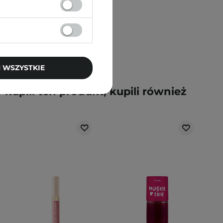
 WSZYSTKIE
y kupili ten produkt, kupili również