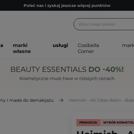
Poleć nas i zyskaj jeszcze więcej punktów
Zapisz się na newsletter pełen porad
Bezpłatne konsultacje kosmetologiczne
Z nami to możliwe! Realizacja zamówienia do 24h.
ja
marki
usługi
Cosibella
mark
Poleć nas i zyskaj jeszcze więcej punktów
własne
Corner
Zapisz się na newsletter pełen porad
my i masła do demakijażu
Heimish - All Clean Balm - Ba
PROMOCJA
WYBÓR KOSMETO