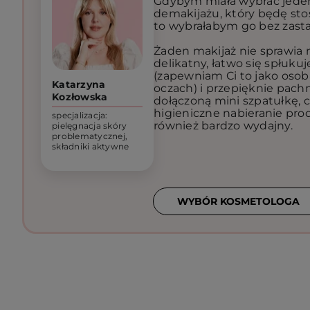
Gdybym miała wybrać jede
demakijażu, który będę sto
to wybrałabym go bez zasta
Żaden makijaż nie sprawia
delikatny, łatwo się spłukuj
(zapewniam Ci to jako osob
Katarzyna
oczach) i przepięknie pach
Kozłowska
dołączoną mini szpatułkę, 
higieniczne nabieranie prod
specjalizacja:
również bardzo wydajny.
pielęgnacja skóry
problematycznej,
składniki aktywne
WYBÓR KOSMETOLOGA