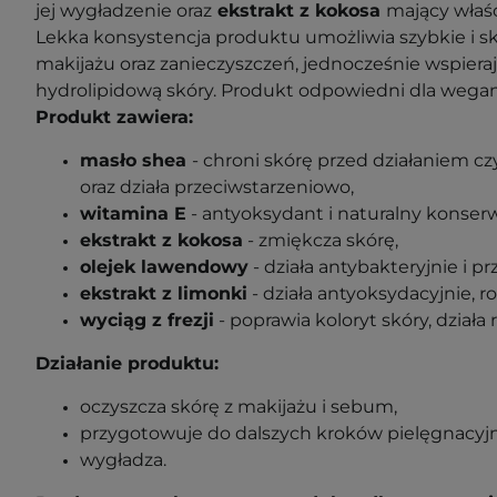
jej wygładzenie oraz
ekstrakt z kokosa
mający właś
Lekka konsystencja produktu umożliwia szybkie i s
makijażu oraz zanieczyszczeń, jednocześnie wspieraj
hydrolipidową skóry. Produkt odpowiedni dla wega
Produkt zawiera:
masło shea
- chroni skórę przed działaniem 
oraz działa przeciwstarzeniowo,
witamina E
- antyoksydant i naturalny konserw
ekstrakt z kokosa
- zmiękcza skórę,
olejek lawendowy
- działa antybakteryjnie i pr
ekstrakt z limonki
- działa antyoksydacyjnie, ro
wyciąg z frezji
- poprawia koloryt skóry, działa 
Działanie produktu:
oczyszcza skórę z makijażu i sebum,
przygotowuje do dalszych kroków pielęgnacyj
wygładza.