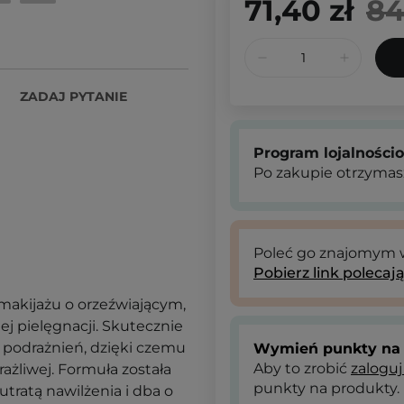
71,40 zł
84
ZADAJ PYTANIE
Program lojalności
Po zakupie otrzymas
Poleć go znajomym
Pobierz link polecaj
makijażu o orzeźwiającym,
j pielęgnacji. Skutecznie
podrażnień, dzięki czemu
Wymień punkty na 
Aby to zrobić
zaloguj
ażliwej. Formuła została
punkty na produkty.
utratą nawilżenia i dba o