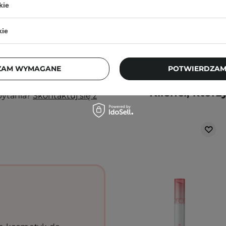
nak podrażnienia,
kie
45,00 zł
kie
j, w zacienionym
ortu nie wpłyną na
ZAM WYMAGANE
POTWIERDZAM
ajbardziej aktualne
Klienci, którz
pytania?
Skontaktuj się z