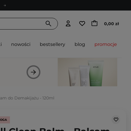
0,00 zł
i
nowości
bestsellery
blog
promocje
lsam do Demakijażu - 120ml
LOGA