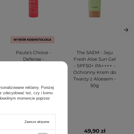
WYBÓR KOSMETOLOGA
Paula's Choice -
The SAEM - Jeju
Defense -
Fresh Aloe Sun Gel
Hydrating Gel-To-
- SPF50+ PA++++ -
Cream Cleanser -
Ochronny Krem do
Kremowy Żel
Twarzy z Aloesem -
Myjący - 30ml
50g
rsonalizowane reklamy. Poniżej
sz zdecydować też, czy i komu
 dowolnym momencie poprzez
Zawsze aktywne
27,00 zł
49,90 zł