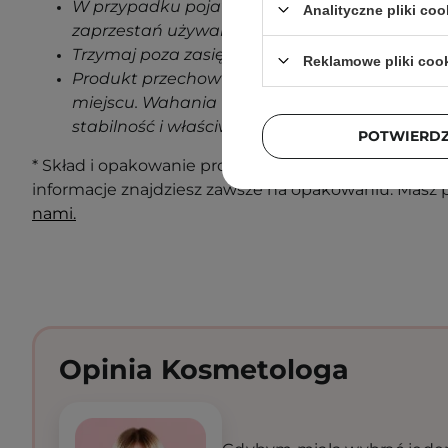
W przypadku pojawienia się jakichkolwiek oz
Analityczne pliki coo
zaprzestań używania produktu.
Trzymaj poza zasięgiem dzieci.
Reklamowe pliki coo
Produkt przechowuj w temperaturze pokojowe
miejscu. Wahania temperatur podczas transp
stabilność i właściwości produktu.
POTWIERD
* Skład i opakowanie produktu mogą ulec zmianie. N
informacje znajdziesz zawsze na opakowaniu. Masz 
nami.
Opinia Kosmetologa