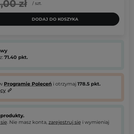
,00 zł
/
szt.
DODAJ DO KOSZYKA
owy
z:
71.40
pkt.
 w
Programie Poleceń
i otrzymaj
178.5
pkt.
ący
produkty.
 się
. Nie masz konta,
zarejestruj się
i wymieniaj