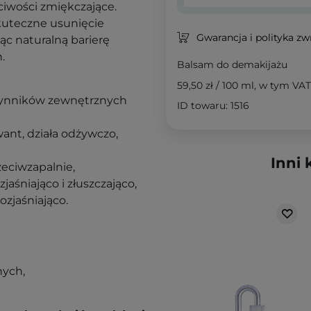
ciwości zmiękczające.
kuteczne usunięcie
Gwarancja i polityka z
ąc naturalną barierę
n.
Balsam do demakijażu
59,50 zł
/
100 ml
, w tym VAT
czynników zewnętrznych
ID towaru: 1516
ant, działa odżywczo,
Inni 
zeciwzapalnie,
zjaśniająco i złuszczająco,
rozjaśniająco.
nych,