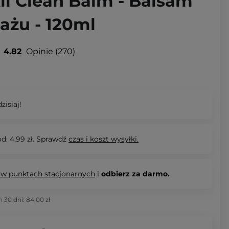
ll Clean Balm - Balsam
ażu - 120ml
4.82
Opinie
270
zisiaj!
d: 4,99 zł.
Sprawdź
czas i koszt wysyłki.
 w punktach stacjonarnych
i
odbierz za darmo.
h 30 dni:
84,00 zł