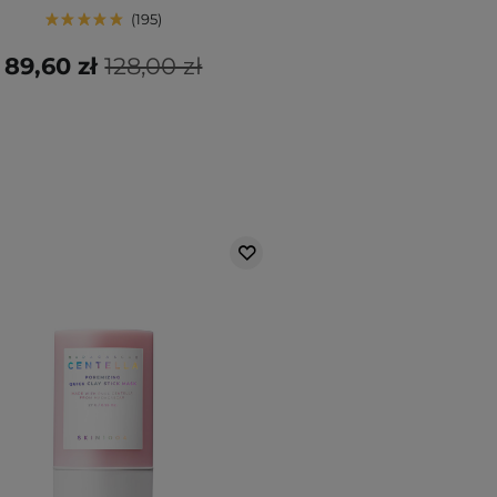
195
89,60 zł
128,00 zł