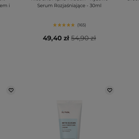
em i
Serum Rozjaśniające - 30ml
165
49,40 zł
54,90 zł