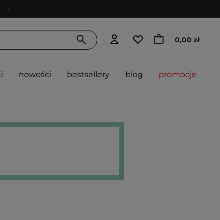
0,00 zł
i
nowości
bestsellery
blog
promocje