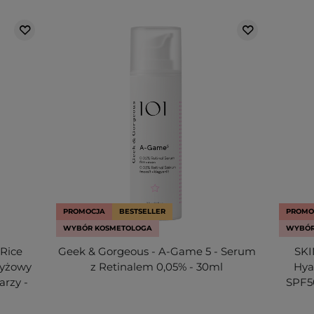
PROMOCJA
BESTSELLER
PROMO
WYBÓR KOSMETOLOGA
WYBÓR
 Rice
Geek & Gorgeous - A-Game 5 - Serum
SKI
Ryżowy
z Retinalem 0,05% - 30ml
Hya
rzy -
SPF5