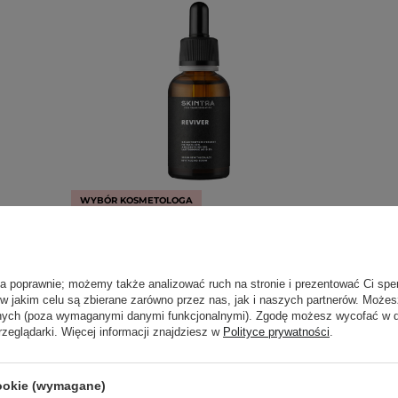
WYBÓR KOSMETOLOGA
r Skin
SkinTra - Reviver - Serum
iUNIK
nik
Rewitalizujące - 30ml
Serum 
ła poprawnie; możemy także analizować ruch na stronie i prezentować Ci spe
 w jakim celu są zbierane zarówno przez nas, jak i naszych partnerów. Może
439
anych (poza wymaganymi danymi funkcjonalnymi). Zgodę możesz wycofać w
rzeglądarki. Więcej informacji znajdziesz w
Polityce prywatności
.
54,00 zł
cookie (wymagane)