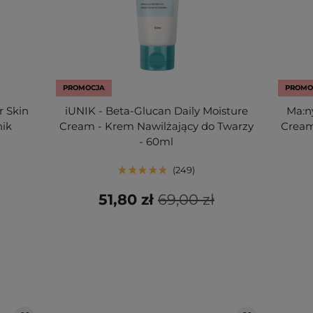
PROMOCJA
PROMO
r Skin
iUNIK - Beta-Glucan Daily Moisture
Ma:n
nik
Cream - Krem Nawilżający do Twarzy
Cream
- 60ml
249
51,80 zł
69,00 zł