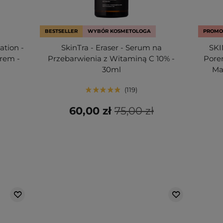
BESTSELLER
WYBÓR KOSMETOLOGA
PROMO
ation -
SkinTra - Eraser - Serum na
SKI
Krem -
Przebarwienia z Witaminą C 10% -
Pore
30ml
Ma
119
60,00 zł
75,00 zł