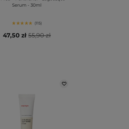
Serum - 30ml
115
47,50 zł
55,90 zł