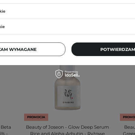
kie
kie
ZAM WYMAGANE
POTWIERDZAM
PROMOCJA
PROMO
 Beta
Beauty of Joseon - Glow Deep Serum
Beau
5% -
Rice and Alpha-Arbutin - Ryżowe
Gree