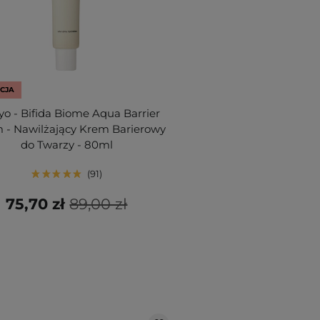
CJA
yo - Bifida Biome Aqua Barrier
 - Nawilżający Krem Barierowy
do Twarzy - 80ml
91
75,70 zł
89,00 zł