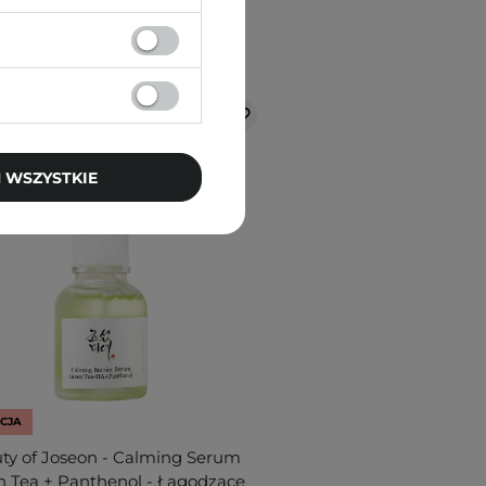
 WSZYSTKIE
CJA
ty of Joseon - Calming Serum
n Tea + Panthenol - Łagodzące