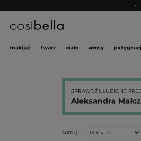
makijaż
twarz
ciało
włosy
pielęgnac
SPRAWDŹ ULUBIONE PROD
Aleksandra Malc
Sortuj
Polecane