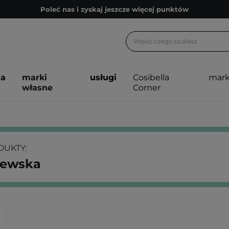
Poleć nas i zyskaj jeszcze więcej punktów
Zapisz się na newsletter pełen porad
Bezpłatne konsultacje kosmetologiczne
Z nami to możliwe! Realizacja zamówienia do 24h.
ja
marki
usługi
Cosibella
mark
Poleć nas i zyskaj jeszcze więcej punktów
własne
Corner
Zapisz się na newsletter pełen porad
UKTY:
zewska