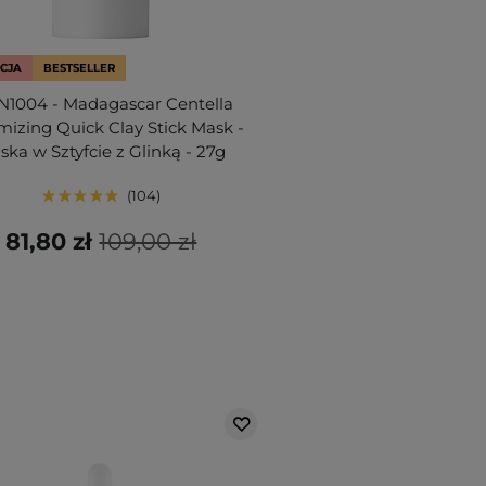
CJA
BESTSELLER
N1004 - Madagascar Centella
mizing Quick Clay Stick Mask -
ska w Sztyfcie z Glinką - 27g
104
81,80 zł
109,00 zł