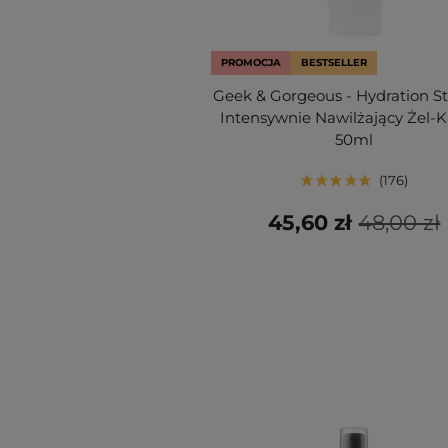
PROMOCJA
BESTSELLER
Geek & Gorgeous - Hydration St
Intensywnie Nawilżający Żel-
50ml
176
45,60 zł
48,00 zł