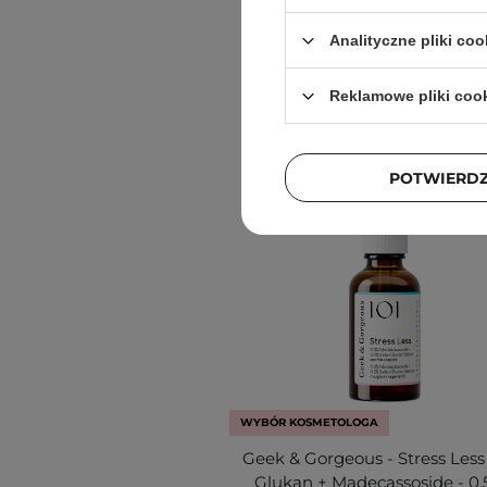
Analityczne pliki coo
Reklamowe pliki coo
POTWIERD
WYBÓR KOSMETOLOGA
Geek & Gorgeous - Stress Less
Glukan + Madecassoside - 0.