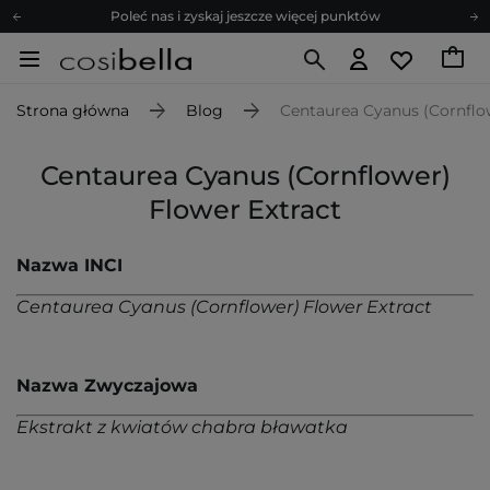
Poleć nas i zyskaj jeszcze więcej punktów
Zapisz się na newsletter pełen porad
Bezpłatne konsultacje kosmetologiczne
Strona główna
Blog
Centaurea Cyanus (Cornflow
Z nami to możliwe! Realizacja zamówienia do 24h.
Poleć nas i zyskaj jeszcze więcej punktów
Centaurea Cyanus (Cornflower)
Zapisz się na newsletter pełen porad
Flower Extract
Nazwa INCI
Centaurea Cyanus (Cornflower) Flower Extract
Nazwa Zwyczajowa
Ekstrakt z kwiatów chabra bławatka