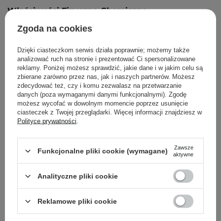
Właściwości Fizyczno-Chemiczne
Zgoda na cookies
ciecz
barwa błękitna
Dzięki ciasteczkom serwis działa poprawnie; możemy także
analizować ruch na stronie i prezentować Ci spersonalizowane
reklamy. Poniżej możesz sprawdzić, jakie dane i w jakim celu są
zbierane zarówno przez nas, jak i naszych partnerów. Możesz
zdecydować też, czy i komu zezwalasz na przetwarzanie
Powrót do Cosipedii
danych (poza wymaganymi danymi funkcjonalnymi). Zgodę
możesz wycofać w dowolnym momencie poprzez usunięcie
ciasteczek z Twojej przeglądarki. Więcej informacji znajdziesz w
Pokaż więcej wpisów z
Październik 2023
Polityce prywatności
.
Zawsze
Funkcjonalne pliki cookie (wymagane)
aktywne
Newsletter Cosibella
Analityczne pliki cookie
Pielęgnacyjne checklisty, eksperckie porady,
Reklamowe pliki cookie
beauty nowości - prosto na maila!