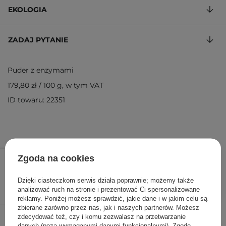
EKOLOGIA
ZADAJ PYTANIE
Puder z enzymami
179,80 zł
/
100 g
, w tym VAT
ID towaru: 22351
89,90 zł
/
szt.
Zgoda na cookies
DODAJ DO KOSZYKA
Dzięki ciasteczkom serwis działa poprawnie; możemy także
analizować ruch na stronie i prezentować Ci spersonalizowane
reklamy. Poniżej możesz sprawdzić, jakie dane i w jakim celu są
zbierane zarówno przez nas, jak i naszych partnerów. Możesz
Inni klienci sprawdzali również
zdecydować też, czy i komu zezwalasz na przetwarzanie
danych (poza wymaganymi danymi funkcjonalnymi). Zgodę