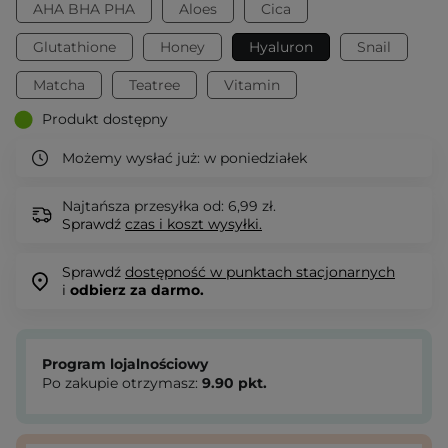
AHA BHA PHA
Aloes
Cica
Glutathione
Honey
Hyaluron
Snail
Matcha
Teatree
Vitamin
Produkt dostępny
Możemy wysłać już:
w poniedziałek
Najtańsza przesyłka od: 6,99 zł.
Sprawdź
czas i koszt wysyłki.
Sprawdź
dostępność w punktach stacjonarnych
i
odbierz za darmo.
Program lojalnościowy
Po zakupie otrzymasz:
9.90
pkt.