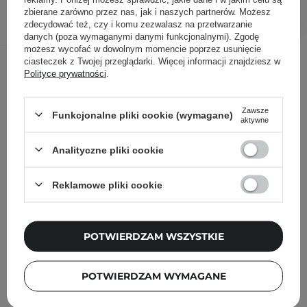
DODAJ DO KOSZYKA
zbierane zarówno przez nas, jak i naszych partnerów. Możesz
zdecydować też, czy i komu zezwalasz na przetwarzanie
danych (poza wymaganymi danymi funkcjonalnymi). Zgodę
możesz wycofać w dowolnym momencie poprzez usunięcie
Inni klienci sprawdzali również
ciasteczek z Twojej przeglądarki. Więcej informacji znajdziesz w
Polityce prywatności
.
Zawsze
Funkcjonalne pliki cookie (wymagane)
aktywne
Analityczne pliki cookie
Reklamowe pliki cookie
POTWIERDZAM WSZYSTKIE
POTWIERDZAM WYMAGANE