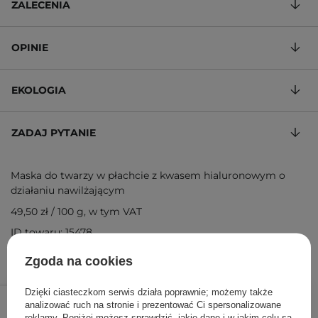
ZALECENIA
OPINIE
EKOLOGIA
ZADAJ PYTANIE
Maska do twarzy w płachcie z kwasem hialuronowym o
działaniu nawilżającym
49,50 zł
/
100 g
, w tym VAT
ID towaru: 15478
Zgoda na cookies
9,90 zł
Dzięki ciasteczkom serwis działa poprawnie; możemy także
/
szt.
analizować ruch na stronie i prezentować Ci spersonalizowane
reklamy. Poniżej możesz sprawdzić, jakie dane i w jakim celu są