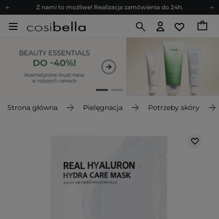
Z nami to możliwe! Realizacja zamówienia do 24h.
Poleć nas i zyskaj jeszcze więcej punktów
Zapisz się na newsletter pełen porad
Bezpłatne konsultacje kosmetologiczne
Z nami to możliwe! Realizacja zamówienia do 24h.
Poleć nas i zyskaj jeszcze więcej punktów
Zapisz się na newsletter pełen porad
Strona główna
Pielęgnacja
Potrzeby skóry