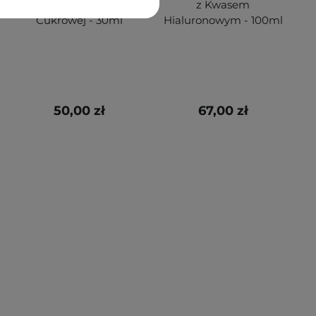
Skwalan z Trzciny
z Kwasem
Cukrowej - 30ml
Hialuronowym - 100ml
50,00 zł
67,00 zł