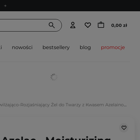
0,00 zł
i
nowości
bestsellery
blog
promocje
żająco-Rozjaśniający Żel do Twarzy z Kwasem Azelainowym - 50ml