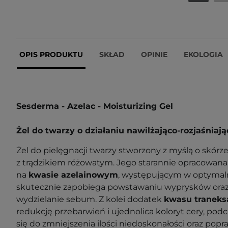
OPIS PRODUKTU
SKŁAD
OPINIE
EKOLOGIA
Sesderma - Azelac - Moisturizing Gel
Żel do twarzy o działaniu nawilżająco-rozjaśniaj
Żel do pielęgnacji twarzy stworzony z myślą o skórze
z trądzikiem różowatym. Jego starannie opracowana 
na
kwasie azelainowym
, występującym w optymal
skutecznie zapobiega powstawaniu wyprysków ora
wydzielanie sebum. Z kolei dodatek
kwasu trane
redukcję przebarwień i ujednolica koloryt cery, pod
się do zmniejszenia ilości niedoskonałości oraz po