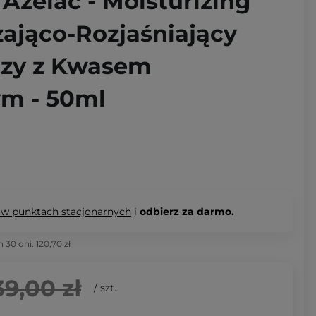
Azelac - Moisturizing
żająco-Rozjaśniający
rzy z Kwasem
m - 50ml
 w punktach stacjonarnych
i
odbierz za darmo.
h 30 dni:
120,70 zł
39,00 zł
/
szt.