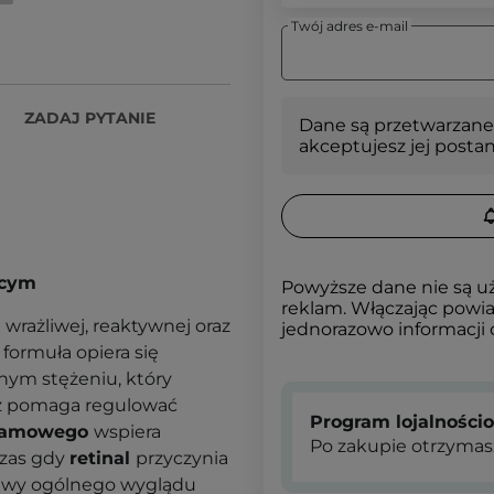
Twój adres e-mail
ZADAJ PYTANIE
Dane są przetwarzane
akceptujesz jej posta
ącym
Powyższe dane nie są u
reklam. Włączając powia
 wrażliwej, reaktywnej oraz
jednorazowo informacji
formuła opiera się
nym stężeniu, który
z pomaga regulować
Program lojalności
ksamowego
wspiera
Po zakupie otrzymas
czas gdy
retinal
przyczynia
prawy ogólnego wyglądu