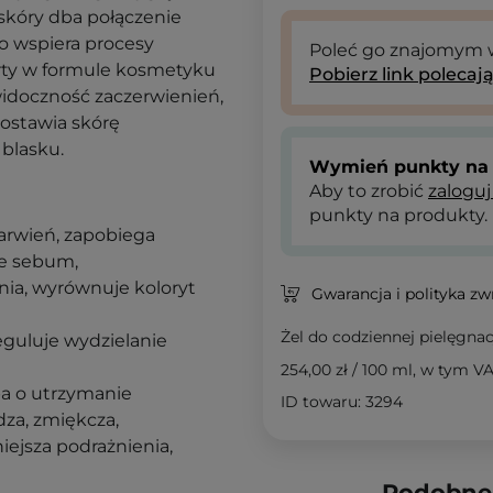
 skóry dba połączenie
o wspiera procesy
Poleć go znajomym
arty w formule kosmetyku
Pobierz link polecaj
widoczność zaczerwienień,
zostawia skórę
 blasku.
Wymień punkty na 
Aby to zrobić
zaloguj
punkty na produkty.
arwień, zapobiega
ie sebum,
nia, wyrównuje koloryt
Gwarancja i polityka z
Żel do codziennej pielęgnac
eguluje wydzielanie
254,00 zł
/
100 ml
, w tym V
ba o utrzymanie
ID towaru: 3294
dza, zmiękcza,
iejsza podrażnienia,
Podobne 