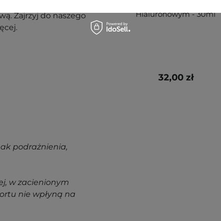
do Twarzy z Kwasem
Hialuronowym - 30ml
ą. Zajrzyj do naszego
ęcej.
32,00 zł
nak podrażnienia,
j, w zacienionym
ortu nie wpłyną na