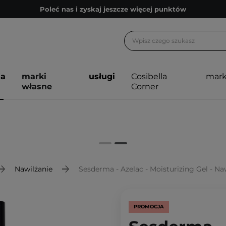
Poleć nas i zyskaj jeszcze więcej punktów
Zapisz się na newsletter pełen porad
Bezpłatne konsultacje kosmetologiczne
Z nami to możliwe! Realizacja zamówienia do 24h.
ja
marki
usługi
Cosibella
mark
Poleć nas i zyskaj jeszcze więcej punktów
własne
Corner
Zapisz się na newsletter pełen porad
Nawilżanie
Sesderma - Azelac - Moisturizing Gel - Nawil
PROMOCJA