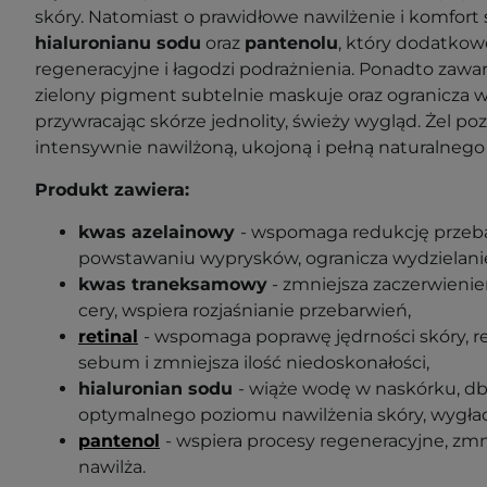
skóry. Natomiast o prawidłowe nawilżenie i komfort
hialuronianu sodu
oraz
pantenolu
, który dodatkow
regeneracyjne i łagodzi podrażnienia. Ponadto zaw
zielony pigment subtelnie maskuje oraz ogranicza 
przywracając skórze jednolity, świeży wygląd. Żel po
intensywnie nawilżoną, ukojoną i pełną naturalnego
Produkt zawiera:
kwas azelainowy
- wspomaga redukcję przeb
powstawaniu wyprysków, ogranicza wydzielan
kwas traneksamowy
- zmniejsza zaczerwienie
cery, wspiera rozjaśnianie przebarwień,
retinal
- wspomaga
poprawę jędrności skóry, r
sebum i zmniejsza ilość niedoskonałości,
hialuronian sodu
- wiąże wodę w naskórku, d
optymalnego poziomu nawilżenia skóry, wygła
pantenol
- wspiera procesy regeneracyjne, zmn
nawilża.