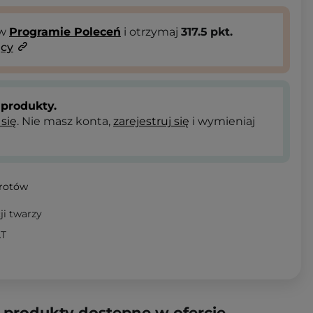
 w
Programie Poleceń
i otrzymaj
317.5
pkt.
ący
produkty.
 się
. Nie masz konta,
zarejestruj się
i wymieniaj
wrotów
ji twarzy
AT
produkty dostępne w ofercie