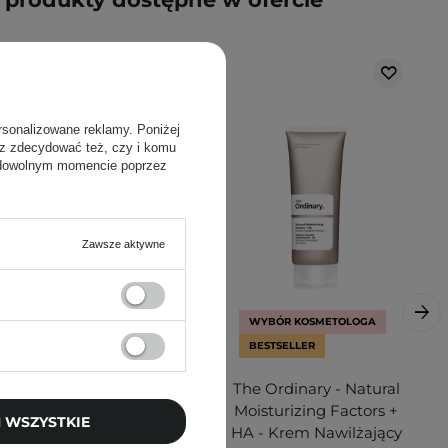
rsonalizowane reklamy. Poniżej
sz zdecydować też, czy i komu
 dowolnym momencie poprzez
Zawsze aktywne
WYBÓR KOSMETOLOGA
BESTSELLER
The Ordinary - 100%
The Ordinary - Natural
Plant-Derived
Moisturizing Factors +
 WSZYSTKIE
Squalane - 100%
HA - Krem Nawilżający