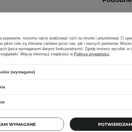
oloryt,
acyjne,
ła poprawnie; możemy także analizować ruch na stronie i prezentować Ci spe
 w jakim celu są zbierane zarówno przez nas, jak i naszych partnerów. Może
ega powstawaniu
anych (poza wymaganymi danymi funkcjonalnymi). Zgodę możesz wycofać w
rzeglądarki. Więcej informacji znajdziesz w
Polityce prywatności
.
rodzajów skór i
cookie (wymagane)
kie
kie
WYBÓR KOSMETOLOGA
The Ordinary - Natural
Moisturizing Factors +
y i delikatnie wmasuj.
ZAM WYMAGANE
POTWIERDZAM
HA - Krem Nawilżający