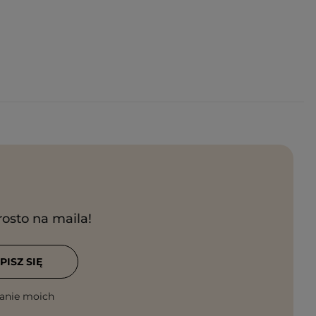
rosto na maila!
PISZ SIĘ
anie moich