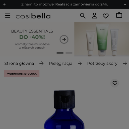
Z nami to możliwe! Realizacja zamówienia do 24h.
Poleć nas i zyskaj jeszcze więcej punktów
Zapisz się na newsletter pełen porad
Bezpłatne konsultacje kosmetologiczne
Z nami to możliwe! Realizacja zamówienia do 24h.
Poleć nas i zyskaj jeszcze więcej punktów
Zapisz się na newsletter pełen porad
Strona główna
Pielęgnacja
Potrzeby skóry
WYBÓR KOSMETOLOGA