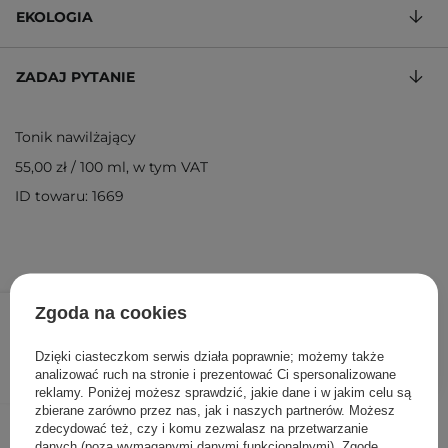
EKOLOGIA
ZADAJ PYTANIE
Tonik nawilżający
55,00 zł
/
100 ml
, w tym VAT
ID towaru: 1669
55,00 zł
/
szt.
Zgoda na cookies
DODAJ DO KOSZYKA
Dzięki ciasteczkom serwis działa poprawnie; możemy także
analizować ruch na stronie i prezentować Ci spersonalizowane
reklamy. Poniżej możesz sprawdzić, jakie dane i w jakim celu są
zbierane zarówno przez nas, jak i naszych partnerów. Możesz
Inni klienci sprawdzali również
zdecydować też, czy i komu zezwalasz na przetwarzanie
danych (poza wymaganymi danymi funkcjonalnymi). Zgodę