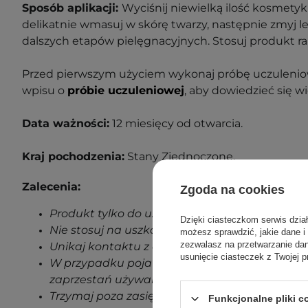
Sposób aplikacji:
Wyciśnij niewielką ilość kosmetyk
delikatnie wmasuj w skórę twarzy, następnie zmyj le
dalszych etapów pielęgnacyjnych. Stosuj produkt r
Przed pierwszym użyciem wykonaj próbę uczuleniow
wpisu o
próbie uczuleniowej
, aby dowiedzieć się wi
Data ważności:
12 miesięcy od otwarcia.
Kraj pochodzenia:
Stany Zjednoczone.
Zalecenia:
Zgoda na cookies
Produkt tylko do użytku zewnętrznego.
Dzięki ciasteczkom serwis dzia
Nie stosuj na uszkodzoną skórę.
możesz sprawdzić, jakie dane i
zezwalasz na przetwarzanie d
Unikaj kontaktu z oczami.
usunięcie ciasteczek z Twojej p
W przypadku pojawienia się jakichkolwiek oz
zaprzestań używania produktu.
Trzymaj poza zasięgiem dzieci.
Funkcjonalne pliki 