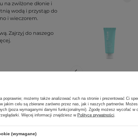
u na zwilżone dłonie i
tnią wodą i przystąp do
ano i wieczorem.
ą. Zajrzyj do naszego
ęcej.
PROMOCJA
Paula's Choice -
ła poprawnie; możemy także analizować ruch na stronie i prezentować Ci spe
Clear - Oil-Free
 w jakim celu są zbierane zarówno przez nas, jak i naszych partnerów. Może
Moisturizer -
anych (poza wymaganymi danymi funkcjonalnymi). Zgodę możesz wycofać w
Bezolejowy Krem
rzeglądarki. Więcej informacji znajdziesz w
Polityce prywatności
.
nak podrażnienia,
Nawilżający - 15ml
cookie (wymagane)