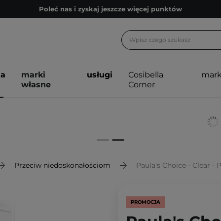
Poleć nas i zyskaj jeszcze więcej punktów
Zapisz się na newsletter pełen porad
Bezpłatne konsultacje kosmetologiczne
Z nami to możliwe! Realizacja zamówienia do 24h.
ja
marki
usługi
Cosibella
mark
Poleć nas i zyskaj jeszcze więcej punktów
własne
Corner
Zapisz się na newsletter pełen porad
Przeciw niedoskonałościom
Paula's Choice - Clear - 
PROMOCJA