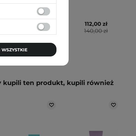
140,00 zł
112,00 zł
140,00 zł
 WSZYSTKIE
y kupili ten produkt, kupili również