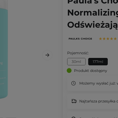
Paula's Cho
Normalizing
Odświeżając
Pojemność:
30ml
177ml
Produkt dostępny
Możemy wysłać już:
w
Najtańsza przesyłka o