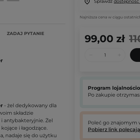
Sprawdź
dostępność
Najniższa cena w ciągu ostatnic
ZADAJ PYTANIE
99,00 zł
11
er
Program lojalności
Po zakupie otrzymas
er
- żel dedykowany dla
woim składzie
i antybakteryjnie. Żel
Poleć go znajomym
 kojące i łagodzące.
Pobierz link polecaj
, nadaje się do użytku