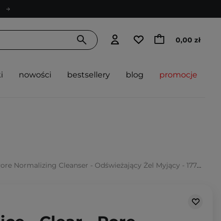
0,00 zł
i
nowości
bestsellery
blog
promocje
Pore Normalizing Cleanser - Odświeżający Żel Myjący - 177ml