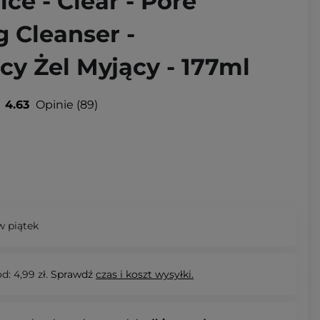
ice - Clear - Pore
 Cleanser -
y Żel Myjący - 177ml
4.63
Opinie
89
 piątek
d: 4,99 zł.
Sprawdź
czas i koszt wysyłki.