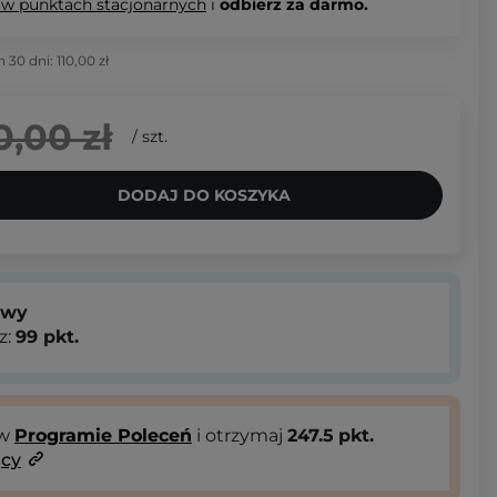
 w punktach stacjonarnych
i
odbierz za darmo.
h 30 dni:
110,00 zł
0,00 zł
/
szt.
DODAJ DO KOSZYKA
owy
z:
99
pkt.
 w
Programie Poleceń
i otrzymaj
247.5
pkt.
ący