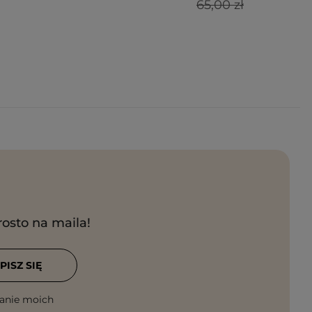
65,00 zł
rosto na maila!
PISZ SIĘ
anie moich