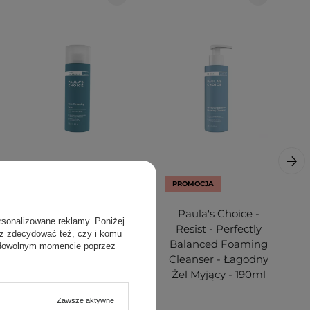
PROMOCJA
Paula's Choice -
Paula's Choice -
rsonalizowane reklamy. Poniżej
Skin Balancing -
Resist - Perfectly
sz zdecydować też, czy i komu
Pore Reducing
Balanced Foaming
 dowolnym momencie poprzez
Toner - Tonik
Cleanser - Łagodny
Oczyszczający do
Żel Myjący - 190ml
Twarzy - 190ml
Zawsze aktywne