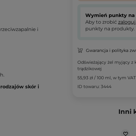
Wymień punkty na 
Aby to zrobić
zaloguj
punkty na produkty.
rzeciwzapalnie i
Gwarancja i polityka z
Odświeżający żel myjący z
trądzikowej
h.
55,93 zł
/
100 ml
, w tym VAT
rodzajów skór i
ID towaru: 3444
Inni 