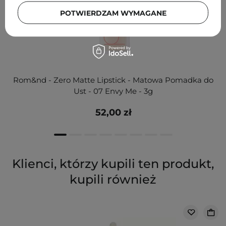
POTWIERDZAM WYMAGANE
Rom&nd - Zero Matte Lipstick - Matowa Pomadka do
Ust - 07 Envy Me - 3g
52,00 zł
Klienci, którzy kupili ten produkt,
kupili również