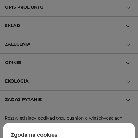
OPIS PRODUKTU
SKŁAD
ZALECENIA
OPINIE
EKOLOGIA
ZADAJ PYTANIE
Rozświetlający podkład typu cushion o właściwościach
nawilżających i łagodzących
284,40 zł
/
100 g
, w tym VAT
Zgoda na cookies