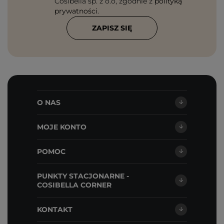
Cosibella sp. z o.o, zgodnie z
polityką
prywatności
.
ZAPISZ SIĘ
O NAS
MOJE KONTO
POMOC
PUNKTY STACJONARNE -
COSIBELLA CORNER
KONTAKT