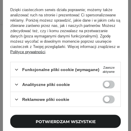
ID towaru: 27397
Dzięki ciasteczkom serwis działa poprawnie; możemy także
analizować ruch na stronie i prezentować Ci spersonalizowane
reklamy. Poniżej możesz sprawdzić, jakie dane i w jakim celu są
zbierane zarówno przez nas, jak i naszych partnerów. Możesz
42,66 zł
72,00 zł
/
szt.
zdecydować też, czy i komu zezwalasz na przetwarzanie
danych (poza wymaganymi danymi funkcjonalnymi). Zgodę
możesz wycofać w dowolnym momencie poprzez usunięcie
DODAJ DO KOSZYKA
ciasteczek z Twojej przeglądarki. Więcej informacji znajdziesz w
Polityce prywatności
.
Inni klienci sprawdzali również
Zawsze
Funkcjonalne pliki cookie (wymagane)
aktywne
Analityczne pliki cookie
Reklamowe pliki cookie
POTWIERDZAM WSZYSTKIE