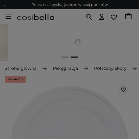
Poleć nas i zyskaj jeszcze więcej punktów
Zapisz się na newsletter pełen porad
Bezpłatne konsultacje kosmetologiczne
Z nami to możliwe! Realizacja zamówienia do 24h.
Poleć nas i zyskaj jeszcze więcej punktów
Zapisz się na newsletter pełen porad
Strona główna
Pielęgnacja
Potrzeby skóry
PROMOCJA