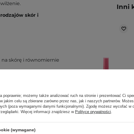
ilżenie.
Inni 
rodzajów skór i
 na skórę i równomiernie
ą. Zajrzyj do naszego
ęcej.
ła poprawnie; możemy także analizować ruch na stronie i prezentować Ci spe
 w jakim celu są zbierane zarówno przez nas, jak i naszych partnerów. Może
anych (poza wymaganymi danymi funkcjonalnymi). Zgodę możesz wycofać w
rzeglądarki. Więcej informacji znajdziesz w
Polityce prywatności
.
Rom&nd - Dewyful
Water Tint -
cookie (wymagane)