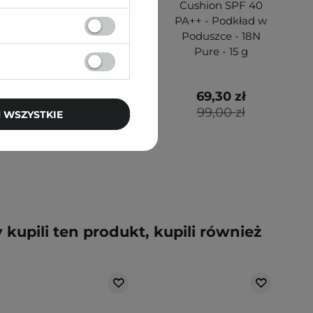
- Kremowy Balsam
Cushion SPF 40
do Ust i Policzków
PA++ - Podkład w
- ND05 Be - 5g
Poduszce - 18N
Pure - 15 g
49,42 zł
69,30 zł
79,00 zł
99,00 zł
 WSZYSTKIE
y kupili ten produkt, kupili również