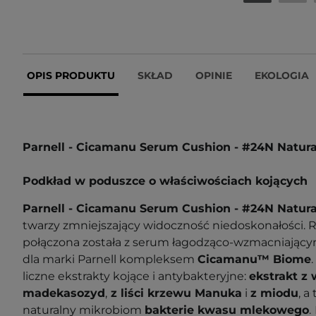
OPIS PRODUKTU
SKŁAD
OPINIE
EKOLOGIA
Parnell - Cicamanu Serum Cushion - #24N Natur
Podkład w poduszce o właściwościach kojących
Parnell - Cicamanu Serum Cushion - #24N Natur
twarzy zmniejszający widoczność niedoskonałości.
połączona została z serum łagodząco-wzmacniający
dla marki Parnell kompleksem
Cicamanu™ Biome
liczne ekstrakty kojące i antybakteryjne:
ekstrakt z 
madekasozyd
,
z liści krzewu Manuka
i
z miodu
, a
naturalny mikrobiom
bakterie kwasu mlekowego
.