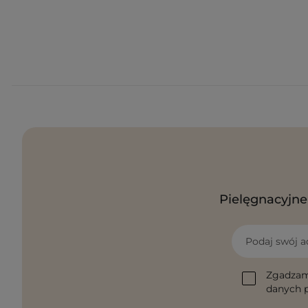
Pielęgnacyjne 
Podaj swój a
Zgadzam
danych p