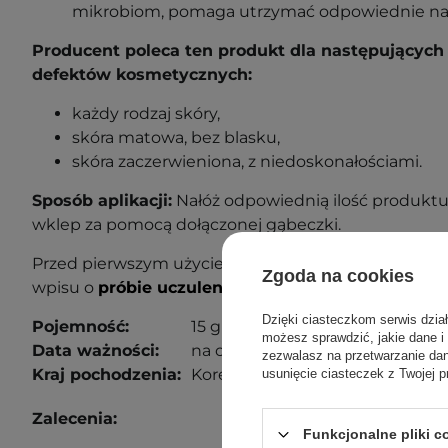
mikrobiom, pomaga utrzymać odpowiednie naw
Producent poleca ten produkt dla następujących 
defektów kosmetycznych:
każdy rodzaj skóry,
skóra matowa, bez blasku,
skóra zaczerwieniona, z niedoskonałościami.
Sposób aplikacji:
Nałóż odpowiednią ilość produktu
wklep za pomocą dołączonej gąbeczki.
Przed pierwszym użyciem wykonaj próbę uczuleniow
Zgoda na cookies
wpisu o
próbie uczuleniowej
, aby dowiedzieć się wi
Dzięki ciasteczkom serwis dzia
Pojemność:
15 g
możesz sprawdzić, jakie dane i
Data ważności:
na opakowaniu.
zezwalasz na przetwarzanie d
Kraj pochodzenia:
Korea Południowa.
usunięcie ciasteczek z Twojej p
Zalecenia:
Funkcjonalne pliki 