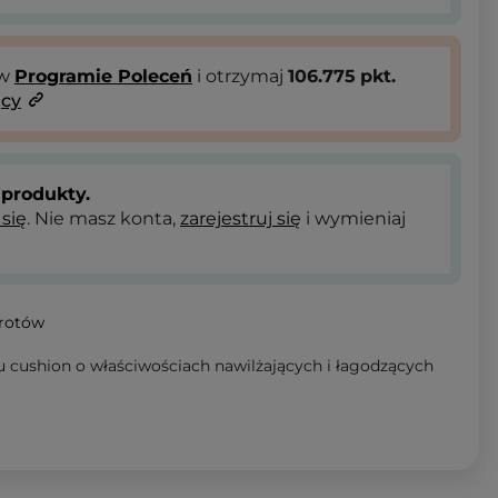
 w
Programie Poleceń
i otrzymaj
106.775
pkt.
ący
produkty.
 się
. Nie masz konta,
zarejestruj się
i wymieniaj
wrotów
u cushion o właściwościach nawilżających i łagodzących