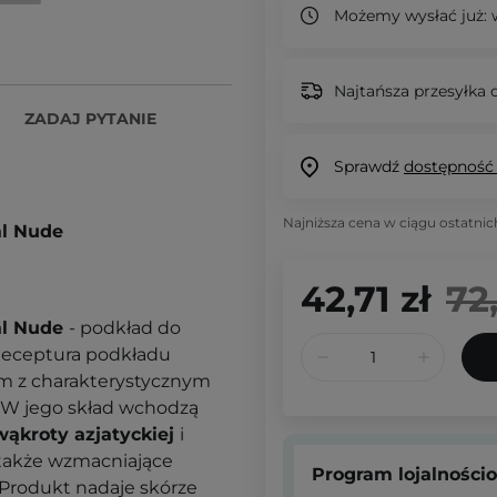
Możemy wysłać już:
w
Najtańsza przesyłka o
ZADAJ PYTANIE
Sprawdź
dostępność
Najniższa cena w ciągu ostatnic
al Nude
42,71 zł
72
al Nude
- podkład do
 Receptura podkładu
m z charakterystycznym
. W jego skład wchodzą
wąkroty azjatyckiej
i
 także wzmacniające
Program lojalności
Produkt nadaje skórze