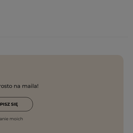
rosto na maila!
PISZ SIĘ
anie moich