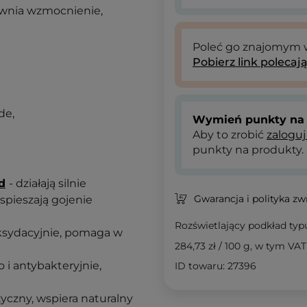
pewnia wzmocnienie,
Poleć go znajomym
Pobierz link polecaj
de,
Wymień punkty na 
Aby to zrobić
zaloguj
punkty na produkty.
d
- działają silnie
Gwarancja i polityka z
spieszają gojenie
Rozświetlający podkład typ
oksydacyjnie, pomaga w
284,73 zł
/
100 g
, w tym VAT
o i antybakteryjnie,
ID towaru: 27396
tyczny, wspiera naturalny