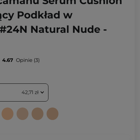
Cicamanu Serum Cushion
jący Podkład w
 #24N Natural Nude -
4.67
Opinie
3
42,71 zł