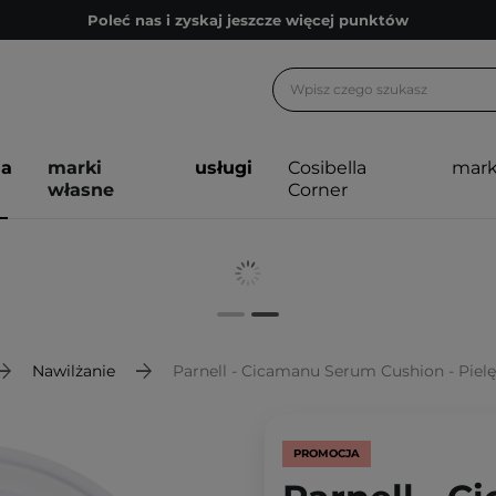
Poleć nas i zyskaj jeszcze więcej punktów
Zapisz się na newsletter pełen porad
Bezpłatne konsultacje kosmetologiczne
Z nami to możliwe! Realizacja zamówienia do 24h.
ja
marki
usługi
Cosibella
mark
Poleć nas i zyskaj jeszcze więcej punktów
własne
Corner
Zapisz się na newsletter pełen porad
Nawilżanie
Parnell - Cicamanu Serum Cushion - Piel
PROMOCJA