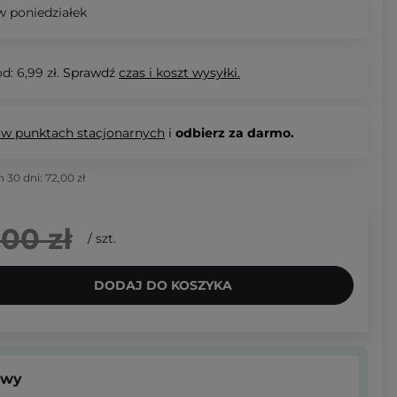
 poniedziałek
d: 6,99 zł.
Sprawdź
czas i koszt wysyłki.
 w punktach stacjonarnych
i
odbierz za darmo.
h 30 dni:
72,00 zł
,00 zł
/
szt.
DODAJ DO KOSZYKA
owy