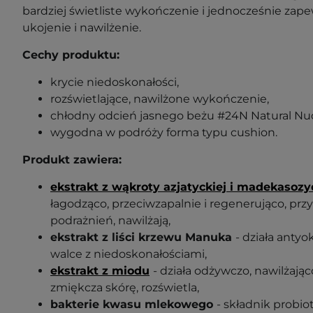
bardziej świetliste wykończenie i jednocześnie za
ukojenie i nawilżenie.
Cechy produktu:
krycie niedoskonałości,
rozświetlające, nawilżone wykończenie,
chłodny odcień jasnego beżu #24N Natural Nu
wygodna w podróży forma typu cushion.
Produkt zawiera:
ekstrakt z wąkroty azjatyckiej i madekasozy
łagodząco, przeciwzapalnie i regenerująco, przy
podrażnień, nawilżają,
ekstrakt z liści krzewu Manuka
- działa anty
walce z niedoskonałościami,
ekstrakt z miodu
- działa odżywczo, nawilżając
zmiękcza skórę, rozświetla,
bakterie kwasu mlekowego
- składnik probio