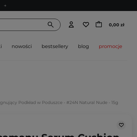
0,00 zł
i
nowości
bestsellery
blog
promocje
ęgnujący Podkład w Poduszce - #24N Natural Nude - 15g