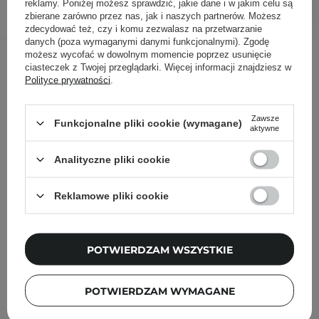
DODAJ DO KOSZYKA
reklamy. Poniżej możesz sprawdzić, jakie dane i w jakim celu są
zbierane zarówno przez nas, jak i naszych partnerów. Możesz
zdecydować też, czy i komu zezwalasz na przetwarzanie
danych (poza wymaganymi danymi funkcjonalnymi). Zgodę
Inni klienci sprawdzali również
możesz wycofać w dowolnym momencie poprzez usunięcie
ciasteczek z Twojej przeglądarki. Więcej informacji znajdziesz w
Polityce prywatności
.
Zawsze
Funkcjonalne pliki cookie (wymagane)
aktywne
Analityczne pliki cookie
Reklamowe pliki cookie
POTWIERDZAM WSZYSTKIE
POTWIERDZAM WYMAGANE
NOWOŚĆ