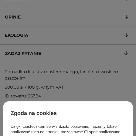
OPINIE
EKOLOGIA
ZADAJ PYTANIE
Pomadka do ust z masłem mango, lanoliną i woskiem
pszczelim
600,00 zł
/
100 g
, w tym VAT
ID towaru: 26384
Zgoda na cookies
18,00 zł
/
szt.
Dzięki ciasteczkom serwis działa poprawnie; możemy także
analizować ruch na stronie i prezentować Ci spersonalizowane