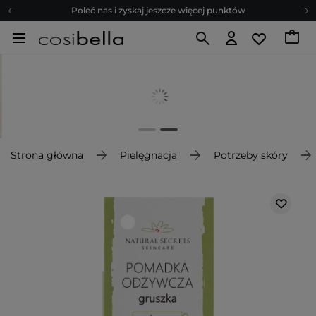
Poleć nas i zyskaj jeszcze więcej punktów
Zapisz się na newsletter pełen porad
Bezpłatne konsultacje kosmetologiczne
Z nami to możliwe! Realizacja zamówienia do 24h.
Poleć nas i zyskaj jeszcze więcej punktów
Zapisz się na newsletter pełen porad
Strona główna
Pielęgnacja
Potrzeby skóry