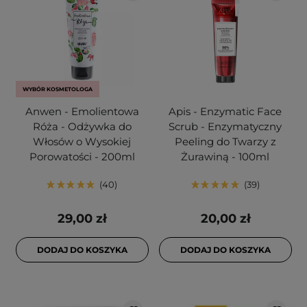
WYBÓR KOSMETOLOGA
Anwen - Emolientowa
Apis - Enzymatic Face
Róża - Odżywka do
Scrub - Enzymatyczny
Włosów o Wysokiej
Peeling do Twarzy z
Porowatości - 200ml
Żurawiną - 100ml
40
39
29,00 zł
20,00 zł
DODAJ DO KOSZYKA
DODAJ DO KOSZYKA