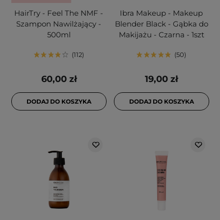
HairTry - Feel The NMF -
Ibra Makeup - Makeup
Szampon Nawilżający -
Blender Black - Gąbka do
500ml
Makijażu - Czarna - 1szt
112
50
60,00 zł
19,00 zł
DODAJ DO KOSZYKA
DODAJ DO KOSZYKA