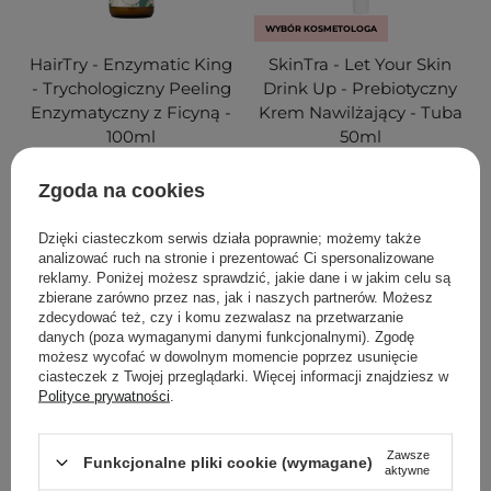
WYBÓR KOSMETOLOGA
HairTry - Enzymatic King
SkinTra - Let Your Skin
- Trychologiczny Peeling
Drink Up - Prebiotyczny
Enzymatyczny z Ficyną -
Krem Nawilżający - Tuba
100ml
50ml
28
50
Zgoda na cookies
45,00 zł
74,00 zł
Dzięki ciasteczkom serwis działa poprawnie; możemy także
analizować ruch na stronie i prezentować Ci spersonalizowane
reklamy. Poniżej możesz sprawdzić, jakie dane i w jakim celu są
DODAJ DO KOSZYKA
DODAJ DO KOSZYKA
zbierane zarówno przez nas, jak i naszych partnerów. Możesz
zdecydować też, czy i komu zezwalasz na przetwarzanie
danych (poza wymaganymi danymi funkcjonalnymi). Zgodę
możesz wycofać w dowolnym momencie poprzez usunięcie
ciasteczek z Twojej przeglądarki. Więcej informacji znajdziesz w
Polityce prywatności
.
Zawsze
Funkcjonalne pliki cookie (wymagane)
aktywne