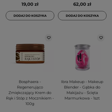
19,00 zł
62,00 zł
DODAJ DO KOSZYKA
DODAJ DO KOSZYKA
Bosphaera -
Ibra Makeup - Makeup
Regenerująco
Blender - Gąbka do
Zmiękczający Krem do
Makijażu - Ścięta
Rąk i Stóp z Mocznikiem -
Marmurkowa - 1szt
100g