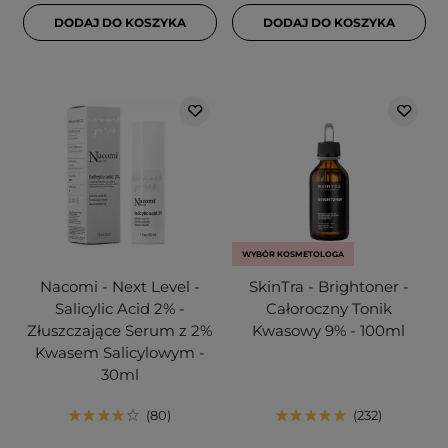
DODAJ DO KOSZYKA
DODAJ DO KOSZYKA
WYBÓR KOSMETOLOGA
Nacomi - Next Level -
SkinTra - Brightoner -
Salicylic Acid 2% -
Całoroczny Tonik
Złuszczające Serum z 2%
Kwasowy 9% - 100ml
Kwasem Salicylowym -
30ml
80
232