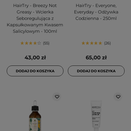
HairTry - Breezy Not
HairTry - Everyone,
Greasy - Wcierka
Everyday - Odżywka
Seboregulująca z
Codzienna - 250ml
Kapsułkowanym Kwasem
Salicylowym - 100ml
55
26
43,00 zł
65,00 zł
DODAJ DO KOSZYKA
DODAJ DO KOSZYKA