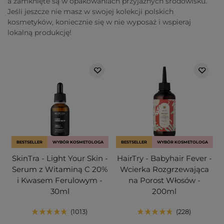
a zamknięte są w opakowaniach przyjaznych środowisku.
Jeśli jeszcze nie masz w swojej kolekcji polskich
kosmetyków, koniecznie się w nie wyposaż i wspieraj
lokalną produkcję!
BESTSELLER
WYBÓR KOSMETOLOGA
BESTSELLER
WYBÓR KOSMETOLOGA
SkinTra - Light Your Skin -
HairTry - Babyhair Fever -
Serum z Witaminą C 20%
Wcierka Rozgrzewająca
i Kwasem Ferulowym -
na Porost Włosów -
30ml
200ml
1013
228