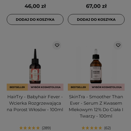
46,00 zł
67,00 zł
DODAJ DO KOSZYKA
DODAJ DO KOSZYKA
BESTSELLER
WYBÓR KOSMETOLOGA
BESTSELLER
WYBÓR KOSMETOLOGA
HairTry - Babyhair Fever -
SkinTra - Smoother Than
Wcierka Rozgrzewająca
Ever - Serum Z Kwasem
na Porost Włosów - 100ml
Mlekowym 12% Do Ciała I
Twarzy - 100ml
289
62