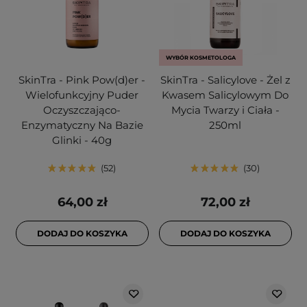
WYBÓR KOSMETOLOGA
SkinTra - Pink Pow(d)er -
SkinTra - Salicylove - Żel z
Wielofunkcyjny Puder
Kwasem Salicylowym Do
Oczyszczająco-
Mycia Twarzy i Ciała -
Enzymatyczny Na Bazie
250ml
Glinki - 40g
52
30
64,00 zł
72,00 zł
DODAJ DO KOSZYKA
DODAJ DO KOSZYKA