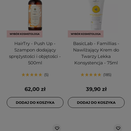
WYBÓR KOSMETOLOGA
WYBÓR KOSMETOLOGA
HairTry - Push Up -
BasicLab - Famillias -
Szampon dodający
Nawilżający Krem do
sprężystości i objętości -
Twarzy Lekka
500ml
Konsystencja - 75ml
5
185
62,00 zł
39,90 zł
DODAJ DO KOSZYKA
DODAJ DO KOSZYKA