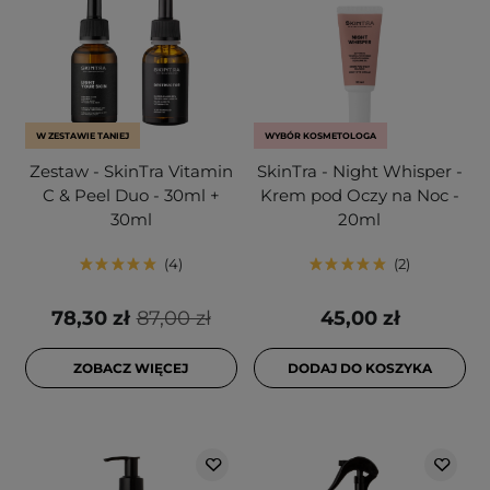
W ZESTAWIE TANIEJ
WYBÓR KOSMETOLOGA
Zestaw - SkinTra Vitamin
SkinTra - Night Whisper -
C & Peel Duo - 30ml +
Krem pod Oczy na Noc -
30ml
20ml
4
2
78,30 zł
87,00 zł
45,00 zł
ZOBACZ WIĘCEJ
DODAJ DO KOSZYKA