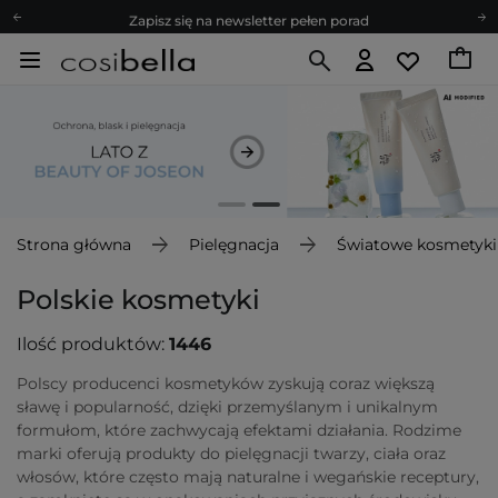
Zapisz się na newsletter pełen porad
Bezpłatne konsultacje kosmetologiczne
Z nami to możliwe! Realizacja zamówienia do 24h.
Poleć nas i zyskaj jeszcze więcej punktów
Zapisz się na newsletter pełen porad
Strona główna
Pielęgnacja
Światowe kosmetyki
Polskie kosmetyki
Ilość produktów:
1446
Polscy producenci kosmetyków zyskują coraz większą
sławę i popularność, dzięki przemyślanym i unikalnym
formułom, które zachwycają efektami działania. Rodzime
marki oferują produkty do pielęgnacji twarzy, ciała oraz
włosów, które często mają naturalne i wegańskie receptury,