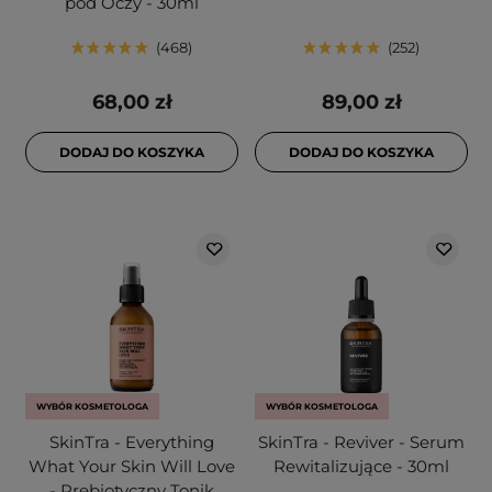
pod Oczy - 30ml
468
252
68,00 zł
89,00 zł
DODAJ DO KOSZYKA
DODAJ DO KOSZYKA
WYBÓR KOSMETOLOGA
WYBÓR KOSMETOLOGA
SkinTra - Everything
SkinTra - Reviver - Serum
What Your Skin Will Love
Rewitalizujące - 30ml
- Prebiotyczny Tonik