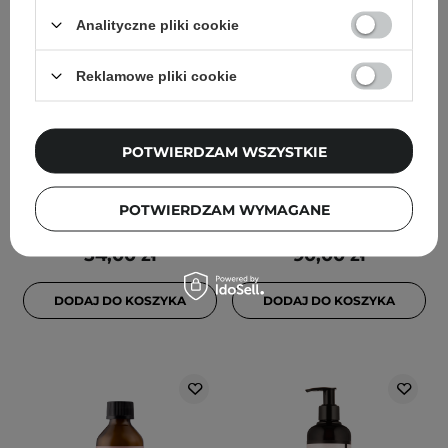
Analityczne pliki cookie
WYBÓR KOSMETOLOGA
HairTry - Vin Glosser -
SkinTra - Dmaestro -
Reklamowe pliki cookie
Nabłyszczająco -
Serum
Wygładzająca Płukanka
Przeciwstarzeniowe -
do Włosów z Octem -
30ml
POTWIERDZAM WSZYSTKIE
200ml
17
53
POTWIERDZAM WYMAGANE
54,00 zł
90,00 zł
DODAJ DO KOSZYKA
DODAJ DO KOSZYKA