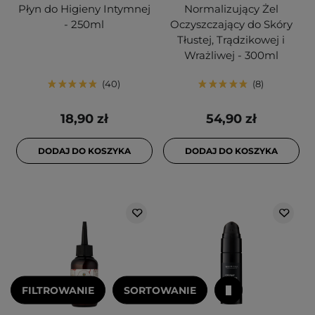
Płyn do Higieny Intymnej
Normalizujący Żel
- 250ml
Oczyszczający do Skóry
Tłustej, Trądzikowej i
Wrażliwej - 300ml
40
8
18,90 zł
54,90 zł
DODAJ DO KOSZYKA
DODAJ DO KOSZYKA
FILTROWANIE
SORTOWANIE