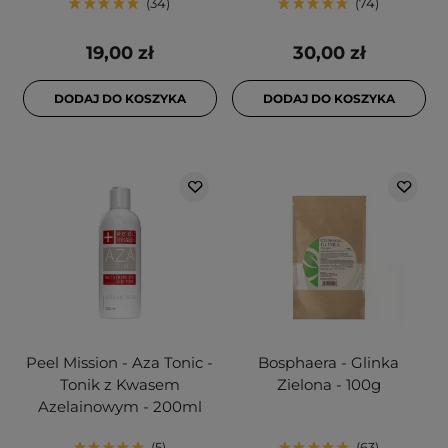
34
74
19,00 zł
30,00 zł
DODAJ DO KOSZYKA
DODAJ DO KOSZYKA
Peel Mission - Aza Tonic -
Bosphaera - Glinka
Tonik z Kwasem
Zielona - 100g
Azelainowym - 200ml
5
63