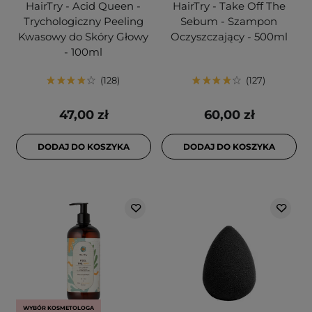
HairTry - Acid Queen -
HairTry - Take Off The
Trychologiczny Peeling
Sebum - Szampon
Kwasowy do Skóry Głowy
Oczyszczający - 500ml
- 100ml
128
127
47,00 zł
60,00 zł
DODAJ DO KOSZYKA
DODAJ DO KOSZYKA
WYBÓR KOSMETOLOGA