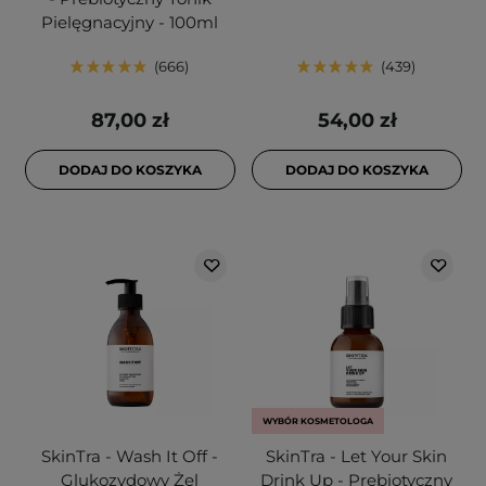
Pielęgnacyjny - 100ml
666
439
87,00 zł
54,00 zł
DODAJ DO KOSZYKA
DODAJ DO KOSZYKA
WYBÓR KOSMETOLOGA
SkinTra - Wash It Off -
SkinTra - Let Your Skin
Glukozydowy Żel
Drink Up - Prebiotyczny