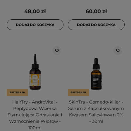
48,00 zł
60,00 zł
DODAJ DO KOSZYKA
DODAJ DO KOSZYKA
BESTSELLER
BESTSELLER
HairTry - AndroVital -
SkinTra - Comedo-killer -
Peptydowa Wcierka
Serum z Kapsułkowanym
Stymulująca Odrastanie I
Kwasem Salicylowym 2%
Wzmocnienie Włosów -
- 30ml
100ml