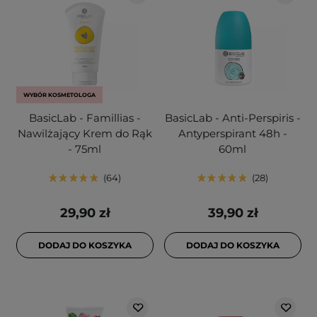
WYBÓR KOSMETOLOGA
BasicLab - Famillias -
BasicLab - Anti-Perspiris -
Nawilżający Krem do Rąk
Antyperspirant 48h -
- 75ml
60ml
64
28
29,90 zł
39,90 zł
DODAJ DO KOSZYKA
DODAJ DO KOSZYKA