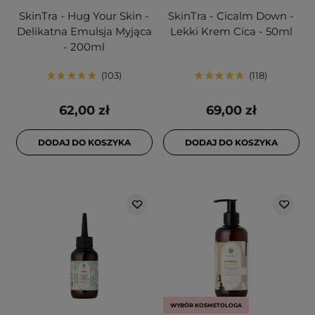
SkinTra - Hug Your Skin -
SkinTra - Cicalm Down -
Delikatna Emulsja Myjąca
Lekki Krem Cica - 50ml
- 200ml
103
118
62,00 zł
69,00 zł
DODAJ DO KOSZYKA
DODAJ DO KOSZYKA
WYBÓR KOSMETOLOGA