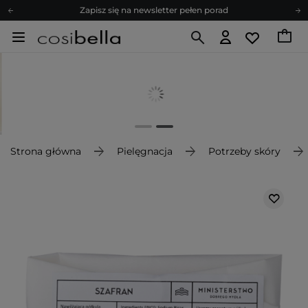
Zapisz się na newsletter pełen porad
Bezpłatne konsultacje kosmetologiczne
Z nami to możliwe! Realizacja zamówienia do 24h.
Poleć nas i zyskaj jeszcze więcej punktów
Zapisz się na newsletter pełen porad
Strona główna
Pielęgnacja
Potrzeby skóry