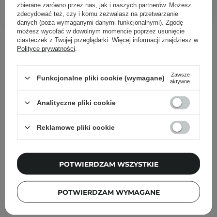
zbierane zarówno przez nas, jak i naszych partnerów. Możesz
zdecydować też, czy i komu zezwalasz na przetwarzanie
danych (poza wymaganymi danymi funkcjonalnymi). Zgodę
możesz wycofać w dowolnym momencie poprzez usunięcie
Inni klienci sprawdzali również
ciasteczek z Twojej przeglądarki. Więcej informacji znajdziesz w
Polityce prywatności
.
Zawsze
Funkcjonalne pliki cookie (wymagane)
aktywne
Analityczne pliki cookie
Reklamowe pliki cookie
POTWIERDZAM WSZYSTKIE
POTWIERDZAM WYMAGANE
NOWOŚĆ