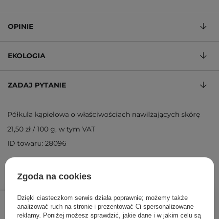
OPINIE
EKOLOGIA
ZADAJ PYTANIE
Półkula kąpielowa o właściwościach nawilżających skórę
21,50 zł
/
100 g
, w tym VAT
ID towaru: 28096
Zgoda na cookies
12,90 zł
/
szt.
Dzięki ciasteczkom serwis działa poprawnie; możemy także
analizować ruch na stronie i prezentować Ci spersonalizowane
reklamy. Poniżej możesz sprawdzić, jakie dane i w jakim celu są
DODAJ DO KOSZYKA