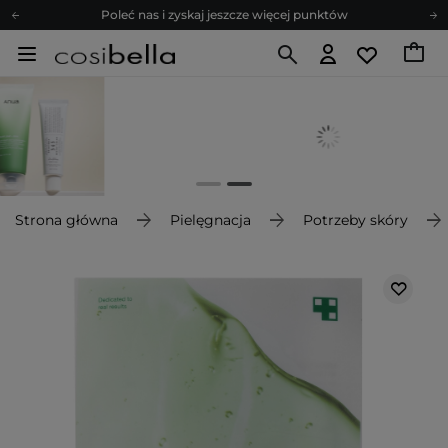
Poleć nas i zyskaj jeszcze więcej punktów
Zapisz się na newsletter pełen porad
Bezpłatne konsultacje kosmetologiczne
Z nami to możliwe! Realizacja zamówienia do 24h.
Poleć nas i zyskaj jeszcze więcej punktów
Zapisz się na newsletter pełen porad
Strona główna
Pielęgnacja
Potrzeby skóry