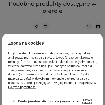
Podobne produkty dostępne w
ofercie
Zgoda na cookies
Dzięki ciasteczkom serwis działa poprawnie; możemy także
analizować ruch na stronie i prezentować Ci spersonalizowane
reklamy. Poniżej możesz sprawdzić, jakie dane i w jakim celu są
zbierane zarówno przez nas, jak i naszych partnerów. Możesz
zdecydować też, czy i komu zezwalasz na przetwarzanie
danych (poza wymaganymi danymi funkcjonalnymi). Zgodę
możesz wycofać w dowolnym momencie poprzez usunięcie
ciasteczek z Twojej przeglądarki. Więcej informacji znajdziesz w
Polityce prywatności
.
WYBÓR KOSMETOLOGA
Zawsze
The Ordinary - Natural
The Ordinary - 100%
Funkcjonalne pliki cookie (wymagane)
aktywne