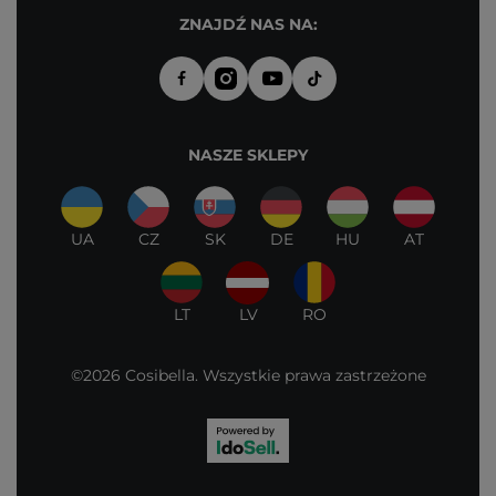
ZNAJDŹ NAS NA:
NASZE SKLEPY
UA
CZ
SK
DE
HU
AT
LT
LV
RO
©2026 Cosibella. Wszystkie prawa zastrzeżone