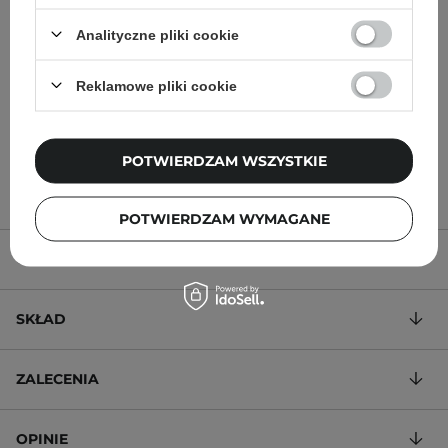
Moisturizing Factors + HA
Plant-Derived Squalane -
- Krem Nawilżający do
100% Skwalan z Trzciny
Analityczne pliki cookie
Twarzy z Kwasem
Cukrowej - 30ml
Hialuronowym - 30ml
Reklamowe pliki cookie
32,00 zł
50,00 zł
POTWIERDZAM WSZYSTKIE
POTWIERDZAM WYMAGANE
OPIS PRODUKTU
SKŁAD
ZALECENIA
OPINIE