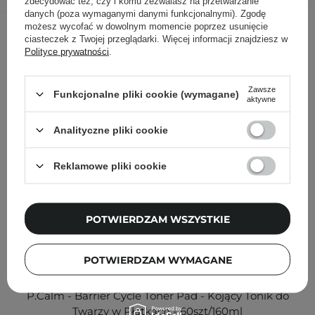
zdecydować też, czy i komu zezwalasz na przetwarzanie
danych (poza wymaganymi danymi funkcjonalnymi). Zgodę
Inni klienci sprawdzali również
możesz wycofać w dowolnym momencie poprzez usunięcie
ciasteczek z Twojej przeglądarki. Więcej informacji znajdziesz w
Polityce prywatności
.
Zawsze
Funkcjonalne pliki cookie (wymagane)
aktywne
Analityczne pliki cookie
Reklamowe pliki cookie
POTWIERDZAM WSZYSTKIE
POTWIERDZAM WYMAGANE
P.Calm - Barrier Cycle Toner Pad - Kojący Tonik do
Twarzy w Płatkach - 60szt/160ml