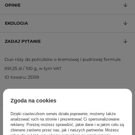
OPINIE
EKOLOGIA
ZADAJ PYTANIE
Duo róży do policzków o kremowej i pudrowej formule
691,25 zł
/
100 g
, w tym VAT
ID towaru: 25159
Zgoda na cookies
55,30 zł
79,00 zł
/
szt.
Dzięki ciasteczkom serwis działa poprawnie; możemy także
analizować ruch na stronie i prezentować Ci spersonalizowane
DODAJ DO KOSZYKA
reklamy. Poniżej możesz sprawdzić, jakie dane i w jakim celu są
zbierane zarówno przez nas, jak i naszych partnerów. Możesz