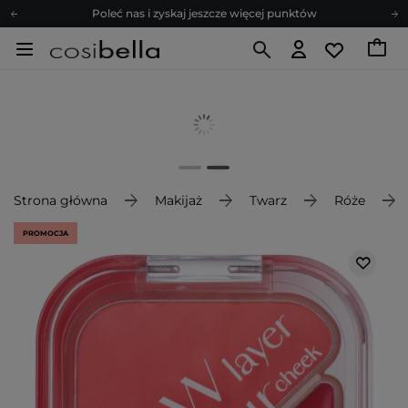
Poleć nas i zyskaj jeszcze więcej punktów
Zapisz się na newsletter pełen porad
Bezpłatne konsultacje kosmetologiczne
Z nami to możliwe! Realizacja zamówienia do 24h.
Poleć nas i zyskaj jeszcze więcej punktów
Zapisz się na newsletter pełen porad
Strona główna
Makijaż
Twarz
Róże
PROMOCJA