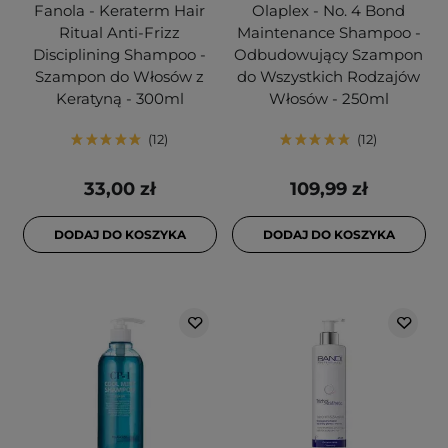
Fanola - Keraterm Hair
Olaplex - No. 4 Bond
Ritual Anti-Frizz
Maintenance Shampoo -
Disciplining Shampoo -
Odbudowujący Szampon
Szampon do Włosów z
do Wszystkich Rodzajów
Keratyną - 300ml
Włosów - 250ml
12
12
33,00 zł
109,99 zł
DODAJ DO KOSZYKA
DODAJ DO KOSZYKA