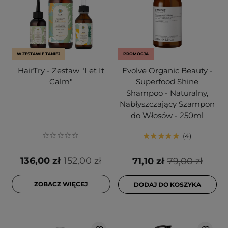
W ZESTAWIE TANIEJ
PROMOCJA
HairTry - Zestaw "Let It
Evolve Organic Beauty -
Calm"
Superfood Shine
Shampoo - Naturalny,
Nabłyszczający Szampon
do Włosów - 250ml
4
136,00 zł
152,00 zł
71,10 zł
79,00 zł
ZOBACZ WIĘCEJ
DODAJ DO KOSZYKA