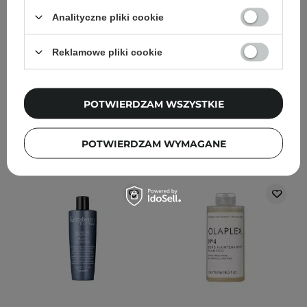
Shampoo - Odżywczy
Restructuring Shampoo -
Analityczne pliki cookie
Szampon do Włosów -
Regenerujący Szampon
350ml
do Włosów - 300ml
Reklamowe pliki cookie
8
5
26,00 zł
32,00 zł
POTWIERDZAM WSZYSTKIE
DODAJ DO KOSZYKA
DODAJ DO KOSZYKA
POTWIERDZAM WYMAGANE