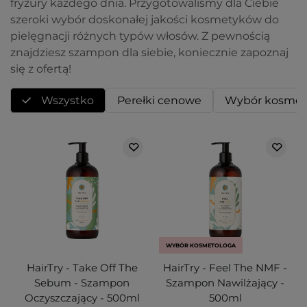
fryzury każdego dnia. Przygotowaliśmy dla Ciebie
szeroki wybór doskonałej jakości kosmetyków do
pielęgnacji różnych typów włosów. Z pewnością
znajdziesz szampon dla siebie, koniecznie zapoznaj
się z ofertą!
Wszystko
Perełki cenowe
Wybór kosmet
WYBÓR KOSMETOLOGA
HairTry - Take Off The
HairTry - Feel The NMF -
Sebum - Szampon
Szampon Nawilżający -
Oczyszczający - 500ml
500ml