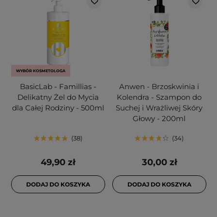
WYBÓR KOSMETOLOGA
BasicLab - Famillias -
Anwen - Brzoskwinia i
Delikatny Żel do Mycia
Kolendra - Szampon do
dla Całej Rodziny - 500ml
Suchej i Wrażliwej Skóry
Głowy - 200ml
38
34
49,90 zł
30,00 zł
DODAJ DO KOSZYKA
DODAJ DO KOSZYKA