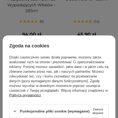
Wypadających Włosów -
285ml
6
14
94,00 zł
45,90 zł
Zgoda na cookies
DODAJ DO KOSZYKA
DODAJ DO KOSZYKA
Dzięki ciasteczkom serwis działa poprawnie; możemy także
analizować ruch na stronie i prezentować Ci spersonalizowane
reklamy. Poniżej możesz sprawdzić, jakie dane i w jakim celu są
zbierane zarówno przez nas, jak i naszych partnerów. Możesz
zdecydować też, czy i komu zezwalasz na przetwarzanie
danych (poza wymaganymi danymi funkcjonalnymi). Zgodę
możesz wycofać w dowolnym momencie poprzez usunięcie
ciasteczek z Twojej przeglądarki. Więcej informacji znajdziesz w
Polityce prywatności
.
Zawsze
Funkcjonalne pliki cookie (wymagane)
aktywne
Fanola - Restructuring
Fanola - Botolife