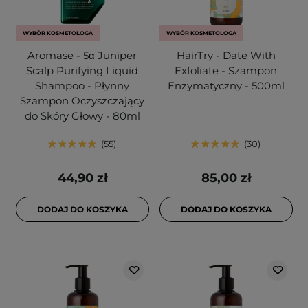
WYBÓR KOSMETOLOGA
WYBÓR KOSMETOLOGA
Aromase - 5α Juniper
HairTry - Date With
Scalp Purifying Liquid
Exfoliate - Szampon
Shampoo - Płynny
Enzymatyczny - 500ml
Szampon Oczyszczający
do Skóry Głowy - 80ml
55
30
44,90 zł
85,00 zł
DODAJ DO KOSZYKA
DODAJ DO KOSZYKA