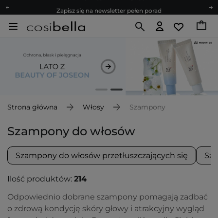
Zapisz się na newsletter pełen porad
Bezpłatne konsultacje kosmetologiczne
Z nami to możliwe! Realizacja zamówienia do 24h.
Poleć nas i zyskaj jeszcze więcej punktów
Zapisz się na newsletter pełen porad
Strona główna
Włosy
Szampony
Szampony do włosów
Szampony do włosów przetłuszczających się
Sza
Ilość produktów:
214
Odpowiednio dobrane szampony pomagają zadbać
o zdrową kondycję skóry głowy i atrakcyjny wygląd