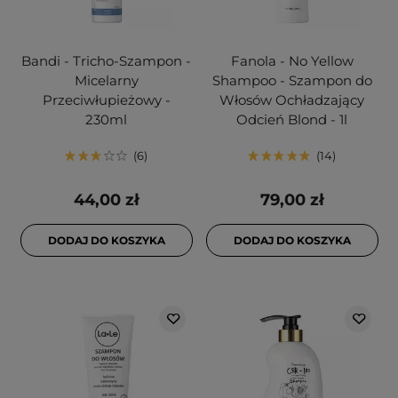
Bandi - Tricho-Szampon -
Fanola - No Yellow
Micelarny
Shampoo - Szampon do
Przeciwłupieżowy -
Włosów Ochładzający
230ml
Odcień Blond - 1l
6
14
44,00 zł
79,00 zł
DODAJ DO KOSZYKA
DODAJ DO KOSZYKA