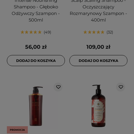
Intense Nourishing
Scalp Scaling Shampoo -
Shampoo - Głęboko
Oczyszczający
Odżywczy Szampon -
Rozmarynowy Szampon -
500ml
400ml
49
32
56,00 zł
109,00 zł
DODAJ DO KOSZYKA
DODAJ DO KOSZYKA
PROMOCJA