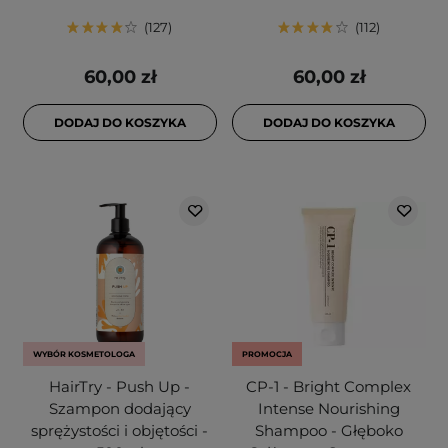
127
112
60,00 zł
60,00 zł
DODAJ DO KOSZYKA
DODAJ DO KOSZYKA
WYBÓR KOSMETOLOGA
PROMOCJA
HairTry - Push Up -
CP-1 - Bright Complex
Szampon dodający
Intense Nourishing
sprężystości i objętości -
Shampoo - Głęboko