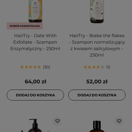
WYBÓR KOSMETOLOGA
HairTry - Date With
HairTry - Brake the flakes
Exfoliate - Szampon
- Szampon normalizujący
Enzymatyczny - 250ml
z kwasem salicylowym -
250ml
30
1
64,00 zł
52,00 zł
DODAJ DO KOSZYKA
DODAJ DO KOSZYKA