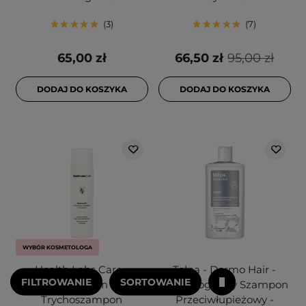
3
7
65,00 zł
66,50 zł
95,00 zł
DODAJ DO KOSZYKA
DODAJ DO KOSZYKA
WYBÓR KOSMETOLOGA
Health Labs Care -
Tołpa - Dermo Hair -
FILTROWANIE
SORTOWANIE
Balance On -
Trychologiczny Szampon
Trychoszampon
Przeciwłupieżowy -