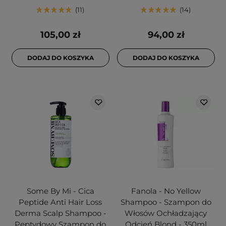
11
14
105,00 zł
94,00 zł
DODAJ DO KOSZYKA
DODAJ DO KOSZYKA
Some By Mi - Cica
Fanola - No Yellow
Peptide Anti Hair Loss
Shampoo - Szampon do
Derma Scalp Shampoo -
Włosów Ochładzający
Peptydowy Szampon do
Odcień Blond - 350ml