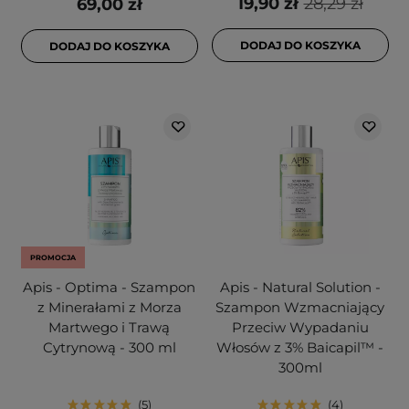
19,90 zł
28,29 zł
69,00 zł
DODAJ DO KOSZYKA
DODAJ DO KOSZYKA
PROMOCJA
Apis - Optima - Szampon
Apis - Natural Solution -
z Minerałami z Morza
Szampon Wzmacniający
Martwego i Trawą
Przeciw Wypadaniu
Cytrynową - 300 ml
Włosów z 3% Baicapil™ -
300ml
5
4