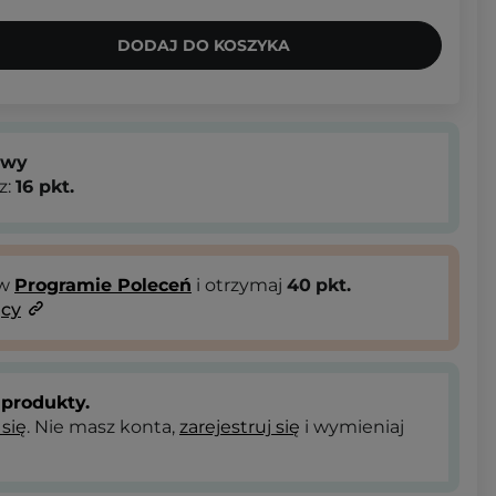
DODAJ DO KOSZYKA
owy
z:
16
pkt.
 w
Programie Poleceń
i otrzymaj
40
pkt.
ący
produkty.
 się
. Nie masz konta,
zarejestruj się
i wymieniaj