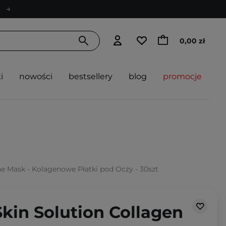
0,00 zł
i
nowości
bestsellery
blog
promocje
ne Mask - Kolagenowe Płatki pod Oczy - 30szt
kin Solution Collagen