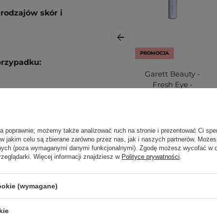
rodzajów skór i
PROMOCJA
przypadku:
Garett Beauty -
Fresh Eye -
Masażer do Oczu -
1 szt
tki pod oczy. Po 15-20
katnie wmasuj w skórę.
ła poprawnie; możemy także analizować ruch na stronie i prezentować Ci spe
ało szczelnie zamknięte.
 w jakim celu są zbierane zarówno przez nas, jak i naszych partnerów. Może
anych (poza wymaganymi danymi funkcjonalnymi). Zgodę możesz wycofać w
ą. Zajrzyj do naszego
rzeglądarki. Więcej informacji znajdziesz w
Polityce prywatności
.
ęcej.
179,00 zł
cookie (wymagane)
239,00 zł
kie