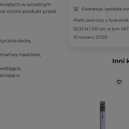
amkniętych w szczelnym
Gwarancja i polityka z
ie chroni produkt przed
Płatki pod oczy z hydroliz
53,33 zł
/
100 szt
, w tym VAT
ID towaru: 27223
stycznia skórę,
a martwy naskórek,
Inni 
wilżające,
aśniająco.