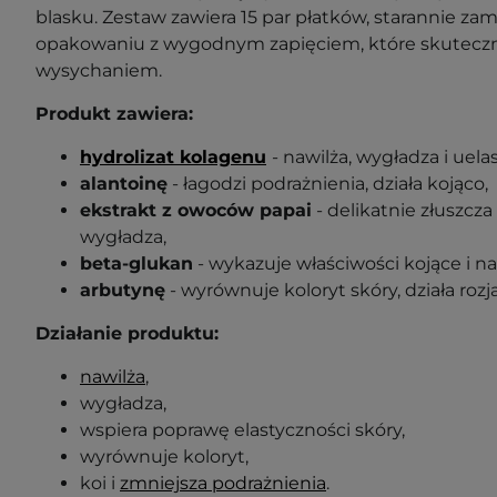
blasku. Zestaw zawiera 15 par płatków, starannie z
opakowaniu z wygodnym zapięciem, które skuteczn
wysychaniem.
Produkt zawiera:
hydrolizat kolagenu
- nawilża, wygładza i uela
alantoinę
- łagodzi podrażnienia, działa kojąco,
ekstrakt z owoców papai
- delikatnie złuszcz
wygładza,
beta-glukan
- wykazuje właściwości kojące i na
arbutynę
- wyrównuje koloryt skóry, działa rozj
Działanie produk
tu:
nawilża
,
wygładza,
wspiera poprawę elastyczności skóry,
wyrównuje koloryt,
koi i
zmniejsza podrażnienia
.