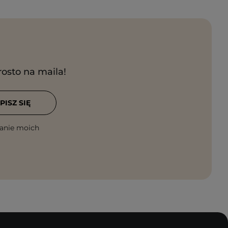
rosto na maila!
PISZ SIĘ
anie moich