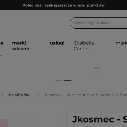
Poleć nas i zyskaj jeszcze więcej punktów
Zapisz się na newsletter pełen porad
Bezpłatne konsultacje kosmetologiczne
Z nami to możliwe! Realizacja zamówienia do 24h.
ja
marki
usługi
Cosibella
mark
Poleć nas i zyskaj jeszcze więcej punktów
własne
Corner
Zapisz się na newsletter pełen porad
Nawilżanie
Jkosmec - Skin Solution Collagen Eye Zo
Jkosmec - S