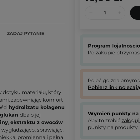
ZADAJ PYTANIE
Program lojalności
Po zakupie otrzymas
Poleć go znajomym
Pobierz link polecaj
 dotyku materiału, który
zami, zapewniając komfort
ości
hydrolizatu kolagenu
Wymień punkty na 
-glukan
dba o jej
Aby to zrobić
zaloguj
iny
,
ekstraktu z owoców
punkty na produkty.
i wygładzająco, sprawiając,
 miękka, promienna i pełna