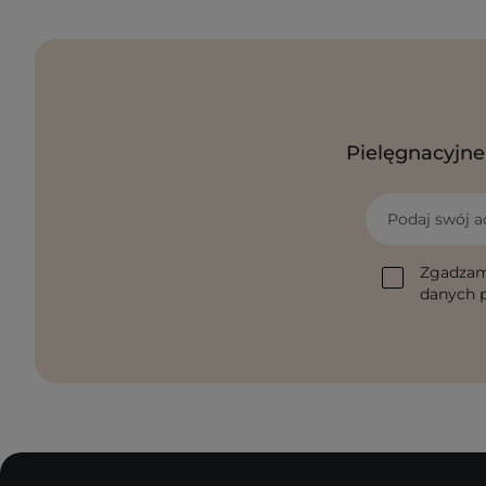
Pielęgnacyjne 
Podaj swój a
Zgadzam
danych p