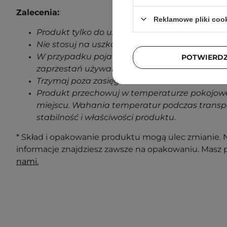
Zalecenia:
Reklamowe pliki coo
Produkt tylko do użytku zewnętrznego.
Nie stosuj na uszkodzoną skórę.
W przypadku pojawienia się jakichkolwiek oz
POTWIERD
zaprzestań używania produktu.
Trzymaj poza zasięgiem dzieci.
Produkt przechowuj w temperaturze pokojowe
miejscu. Wahania temperatur podczas transp
stabilność i właściwości produktu.
* Skład i opakowanie produktu mogą ulec zmianie. N
informacje znajdziesz zawsze na opakowaniu. Masz 
nami.