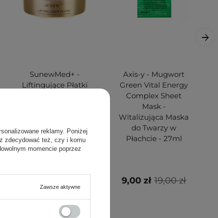
SunewMed+ -
Axis-y - Mugwort
Liftingujące Płatki
Green Vital Energy
pod Oczy na
Complex Sheet
Opuchnięcia i
Mask -
Bruzdy Nosowe -
Witalizująca Maska
60szt
do Twarzy w
rsonalizowane reklamy. Poniżej
Płachcie - 27ml
sz zdecydować też, czy i komu
 dowolnym momencie poprzez
129,00 zł
9,00 zł
19,00 zł
Zawsze aktywne