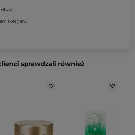
wrotów
atem kolagenu
klienci sprawdzali również