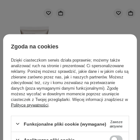
Zgoda na cookies
Dzięki ciasteczkom serwis działa poprawnie; możemy także
analizować ruch na stronie i prezentować Ci spersonalizowane
reklamy. Poniżej możesz sprawdzić, jakie dane i w jakim celu są
zbierane zarówno przez nas, jak i naszych partnerów. Możesz
zdecydować też, czy i komu zezwalasz na przetwarzanie
danych (poza wymaganymi danymi funkcjonalnymi). Zgodę
możesz wycofać w dowolnym momencie poprzez usunięcie
ciasteczek z Twojej przeglądarki. Więcej informacji znajdziesz w
WYBÓR KOSMETOLOGA
Polityce prywatności
.
The Ordinary - Natural
The Ordinary - 100%
Moisturizing Factors + HA
Plant-Derived Squalane -
Zawsze
Funkcjonalne pliki cookie (wymagane)
- Krem Nawilżający do
100% Skwalan z Trzciny
aktywne
Twarzy z Kwasem
Cukrowej - 30ml
Hialuronowym - 30ml
Analityczne pliki cookie