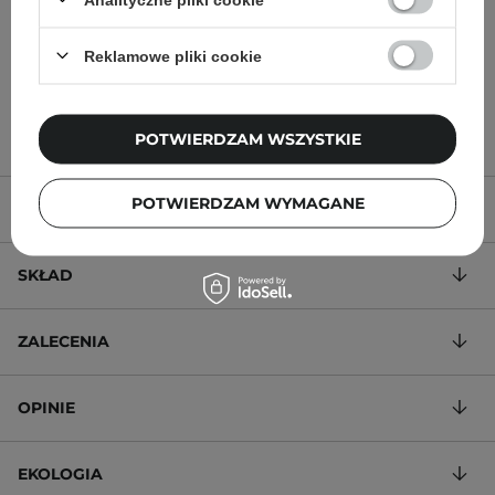
Reklamowe pliki cookie
32,00 zł
50,00 zł
POTWIERDZAM WSZYSTKIE
POTWIERDZAM WYMAGANE
OPIS PRODUKTU
SKŁAD
ZALECENIA
OPINIE
EKOLOGIA