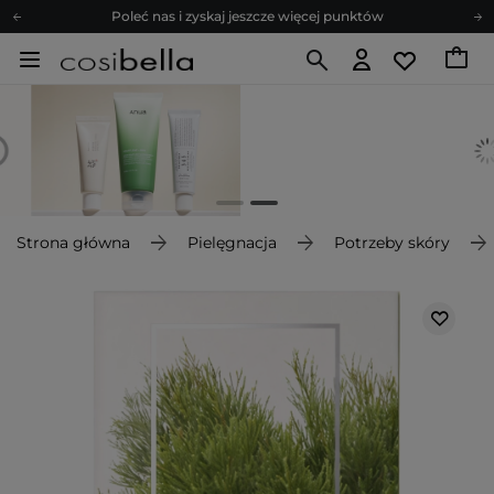
Poleć nas i zyskaj jeszcze więcej punktów
Zapisz się na newsletter pełen porad
Bezpłatne konsultacje kosmetologiczne
Z nami to możliwe! Realizacja zamówienia do 24h.
Poleć nas i zyskaj jeszcze więcej punktów
Zapisz się na newsletter pełen porad
Strona główna
Pielęgnacja
Potrzeby skóry