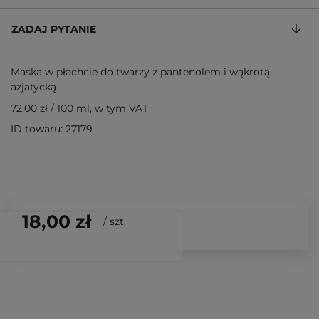
ZADAJ PYTANIE
Maska w płachcie do twarzy z pantenolem i wąkrotą
azjatycką
72,00 zł
/
100 ml
, w tym VAT
ID towaru: 27179
18,00 zł
/
szt.