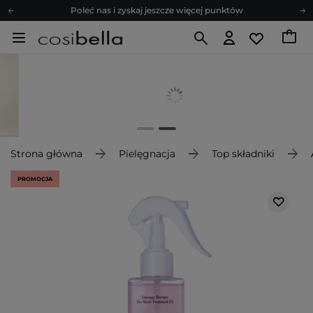
Poleć nas i zyskaj jeszcze więcej punktów
Zapisz się na newsletter pełen porad
Bezpłatne konsultacje kosmetologiczne
Z nami to możliwe! Realizacja zamówienia do 24h.
Poleć nas i zyskaj jeszcze więcej punktów
Zapisz się na newsletter pełen porad
Strona główna
Pielęgnacja
Top składniki
PROMOCJA