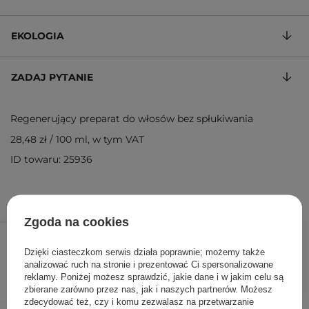
EKOLOGIA
ZADAJ PYTANIE
Regenerujący preparat do włosów bez spłukiwania
28,48 zł
/
100 ml
, w tym VAT
ID towaru: 25936
Zgoda na cookies
71,20 zł
89,00 zł
/
szt.
Dzięki ciasteczkom serwis działa poprawnie; możemy także
analizować ruch na stronie i prezentować Ci spersonalizowane
DODAJ DO KOSZYKA
reklamy. Poniżej możesz sprawdzić, jakie dane i w jakim celu są
zbierane zarówno przez nas, jak i naszych partnerów. Możesz
zdecydować też, czy i komu zezwalasz na przetwarzanie