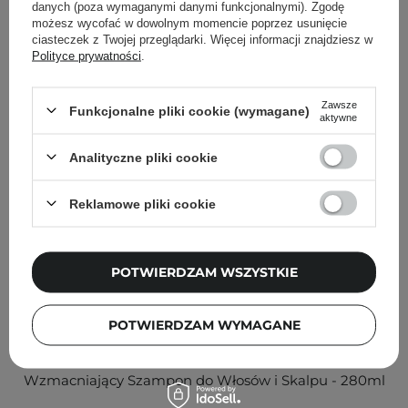
danych (poza wymaganymi danymi funkcjonalnymi). Zgodę
Inni klienci sprawdzali również
możesz wycofać w dowolnym momencie poprzez usunięcie
ciasteczek z Twojej przeglądarki. Więcej informacji znajdziesz w
Polityce prywatności
.
Zawsze
Funkcjonalne pliki cookie (wymagane)
aktywne
Analityczne pliki cookie
Reklamowe pliki cookie
POTWIERDZAM WSZYSTKIE
POTWIERDZAM WYMAGANE
Purcell - Pixcell Biom Scalp Barrier Shampoo -
Wzmacniający Szampon do Włosów i Skalpu - 280ml