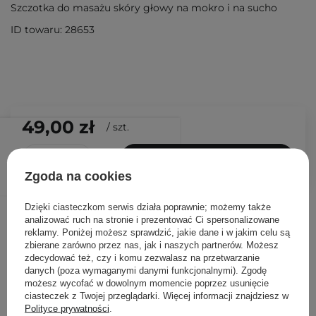
Szczotka do masażu skóry głowy na mokro i na sucho
ID towaru: 28653
49,00 zł
/
szt.
DODAJ DO KOSZYKA
Zgoda na cookies
Dzięki ciasteczkom serwis działa poprawnie; możemy także
Inni klienci sprawdzali również
analizować ruch na stronie i prezentować Ci spersonalizowane
reklamy. Poniżej możesz sprawdzić, jakie dane i w jakim celu są
zbierane zarówno przez nas, jak i naszych partnerów. Możesz
zdecydować też, czy i komu zezwalasz na przetwarzanie
danych (poza wymaganymi danymi funkcjonalnymi). Zgodę
możesz wycofać w dowolnym momencie poprzez usunięcie
ciasteczek z Twojej przeglądarki. Więcej informacji znajdziesz w
Polityce prywatności
.