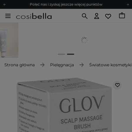
Poleć nas i zyskaj jeszcze więcej punktów
Zapisz się na newsletter pełen porad
Bezpłatne konsultacje kosmetologiczne
Z nami to możliwe! Realizacja zamówienia do 24h.
Poleć nas i zyskaj jeszcze więcej punktów
Zapisz się na newsletter pełen porad
Strona główna
Pielęgnacja
Światowe kosmetyki