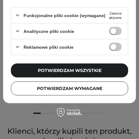
Zawsze
Funkcjonalne pliki cookie (wymagane)
aktywne
Analityczne pliki cookie
Reklamowe pliki cookie
POTWIERDZAM WSZYSTKIE
SkinTra - Light Cuddle - Lekki balsam barierowy do ciała
- 200ml
POTWIERDZAM WYMAGANE
76,00 zł
Klienci, którzy kupili ten produkt,