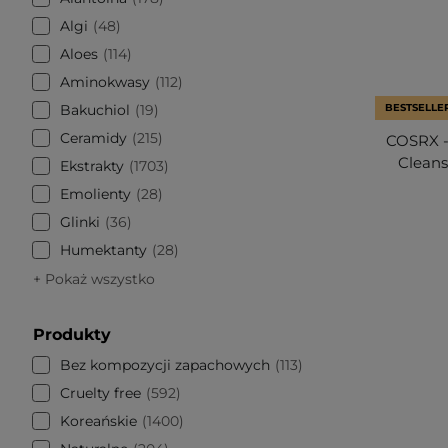
Algi
48
Aloes
114
Aminokwasy
112
Bakuchiol
19
BESTSELLE
Ceramidy
215
COSRX -
Cleans
Ekstrakty
1703
Emolienty
28
Glinki
36
Humektanty
28
+ Pokaż wszystko
Produkty
Bez kompozycji zapachowych
113
Cruelty free
592
Koreańskie
1400