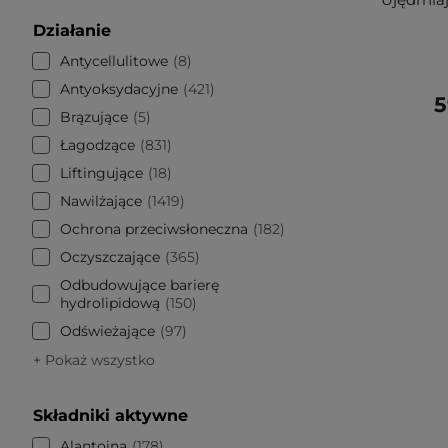
Działanie
Antycellulitowe
8
Antyoksydacyjne
421
5
Brązujące
5
Łagodzące
831
Liftingujące
18
Nawilżające
1419
Ochrona przeciwsłoneczna
182
Oczyszczające
365
Odbudowujące barierę
hydrolipidową
150
Odświeżające
97
+ Pokaż wszystko
Składniki aktywne
Alantoina
178