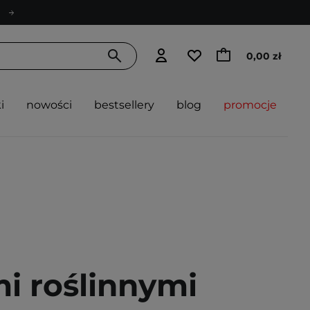
0,00 zł
i
nowości
bestsellery
blog
promocje
i roślinnymi