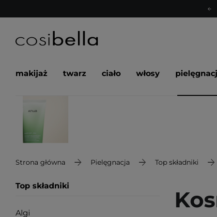
makijaż
twarz
ciało
włosy
pielęgnac
Strona główna
Pielęgnacja
Top składniki
Top składniki
Kos
Algi