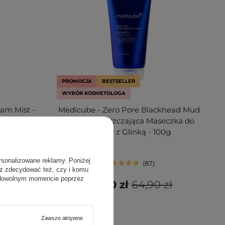
PROMOCJA
BESTSELLER
WYBÓR KOSMETOLOGA
eam Mist -
Medicube - Zero Pore Blackhead Mud
o Twarzy -
Mask - Oczyszczająca Maseczka do
Twarzy z Glinką - 100g
rsonalizowane reklamy. Poniżej
87
sz zdecydować też, czy i komu
 dowolnym momencie poprzez
 zł
58,40 zł
64,90 zł
Zawsze aktywne