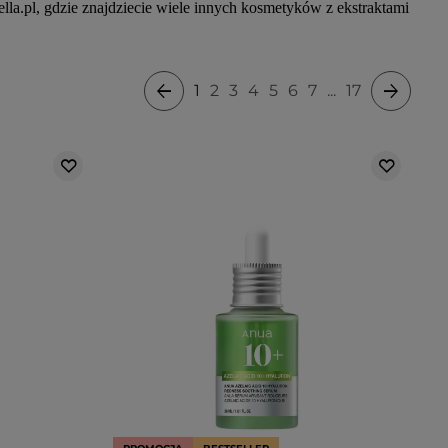
ella.pl, gdzie znajdziecie wiele innych kosmetyków z ekstraktami
1
2
3
4
5
6
7
...
17