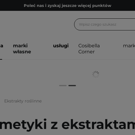
Poleć nas i zyskaj jeszcze więcej punktów
Zapisz się na newsletter pełen porad
Bezpłatne konsultacje kosmetologiczne
Z nami to możliwe! Realizacja zamówienia do 24h.
ja
marki
usługi
Cosibella
mark
Poleć nas i zyskaj jeszcze więcej punktów
własne
Corner
Zapisz się na newsletter pełen porad
Ekstrakty roślinne
metyki z ekstraktam