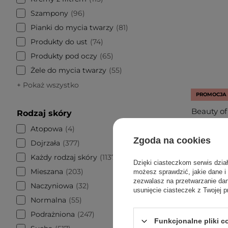
Szampony
96
Pianki do mycia twarzy
81
Produkty do ust
74
Produkty pod oczy
65
Żele do mycia twarzy
55
+ Pokaż wszystko
PROMOCJA
Beauty of
Rodzaj skóry
Atopowa
4
Przeci
Zgoda na cookies
Dojrzała
377
Każdy rodzaj skóry
1137
Dzięki ciasteczkom serwis dzia
Mieszana
203
możesz sprawdzić, jakie dane i
zezwalasz na przetwarzanie d
4
Naczyniowa
32
usunięcie ciasteczek z Twojej p
Normalna
55
Podrażniona
247
Funkcjonalne pliki 