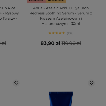
PROMOCJA
BESTSELLER
 Sun Rice
Anua - Azelaic Acid 10 Hyaluron
+ - Ryżowy
Redness Soothing Serum - Serum z
o Twarzy -
Kwasem Azelainowym i
Hialuronowym - 30ml
139
 zł
83,90 zł
119,90 zł