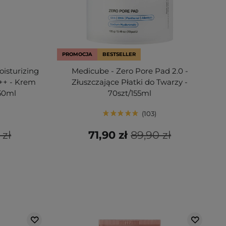
PROMOCJA
BESTSELLER
oisturizing
Medicube - Zero Pore Pad 2.0 -
++ - Krem
Złuszczające Płatki do Twarzy -
50ml
70szt/155ml
103
 zł
71,90 zł
89,90 zł