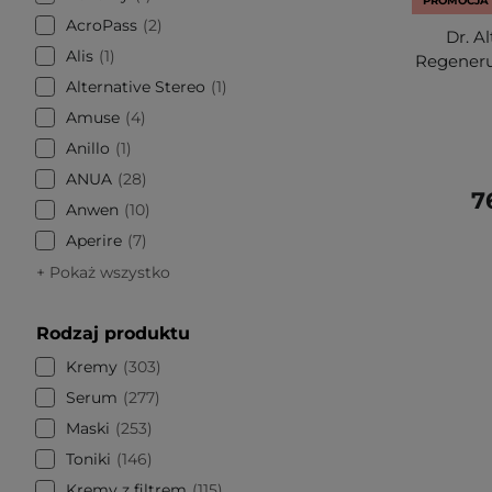
PROMOCJA
AcroPass
2
Dr. A
Alis
1
Regeneru
Alternative Stereo
1
Amuse
4
Anillo
1
ANUA
28
7
Anwen
10
Aperire
7
+ Pokaż wszystko
Rodzaj produktu
Kremy
303
Serum
277
Maski
253
Toniki
146
Kremy z filtrem
115