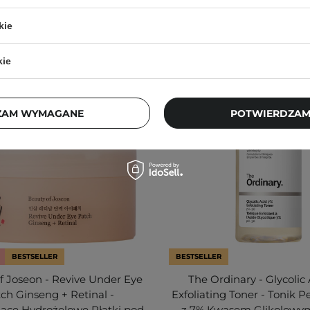
kie
kie
ZAM WYMAGANE
POTWIERDZAM
BESTSELLER
BESTSELLER
f Joseon - Revive Under Eye
The Ordinary - Glycolic
ch Ginseng + Retinal -
Exfoliating Toner - Tonik P
jące Hydrożelowe Płatki pod
z 7% Kwasem Glikolowym