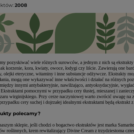
uktów:
2008
my pozyskiwać wiele różnych surowców, a jednym z nich są ekstrakty ro
 jak korzenie, kora, kwiaty, owoce, łodygi czy liście. Zawierają one ba
zy, olejki eteryczne, witaminy i inne substancje odżywcze. Ekstrakty 
łania, mogą one wykazywać inne właściwości i działać na różnych pozi
między innymi antybakteryjnie, nawilżająco, antyoksydacyjnie, wygład
. Ekstraktami pomocnymi w przypadku cery tłustej, mieszanej i zanieczy
zaru wirginijskiego. Przy cerze naczyniowej warto zwrócić uwagę na z
rzypadku cery suchej i dojrzałej idealnymi ekstraktami będą ekstrakt z r
dukty polecamy?
aszym sklepie, jeśli chodzi o bogactwo ekstraktów jest marka Samarite
tów roślinnych, krem rewitalizujący Divine Cream z trzydziestoma czt