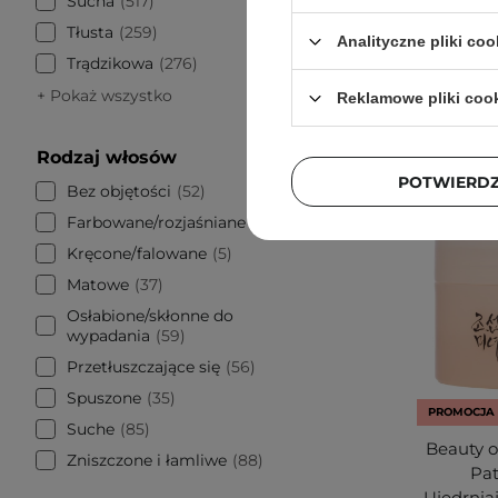
Sucha
517
Tłusta
259
Analityczne pliki coo
Trądzikowa
276
+ Pokaż wszystko
Reklamowe pliki coo
Rodzaj włosów
POTWIERD
Bez objętości
52
Farbowane/rozjaśniane
22
Kręcone/falowane
5
Matowe
37
Osłabione/skłonne do
wypadania
59
Przetłuszczające się
56
Spuszone
35
PROMOCJA
Suche
85
Beauty o
Zniszczone i łamliwe
88
Pat
Ujędrnia