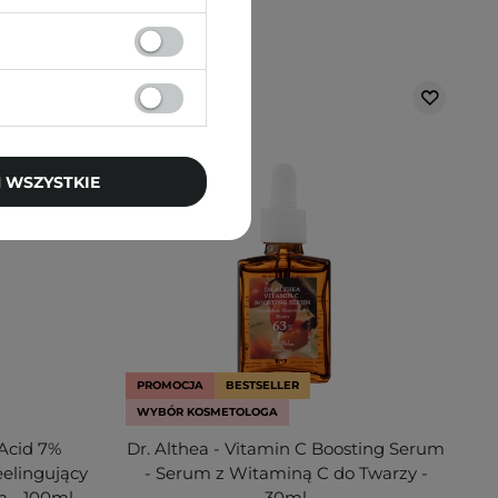
 WSZYSTKIE
PROMOCJA
BESTSELLER
WYBÓR KOSMETOLOGA
 Acid 7%
Dr. Althea - Vitamin C Boosting Serum
eelingujący
- Serum z Witaminą C do Twarzy -
 - 100ml
30ml