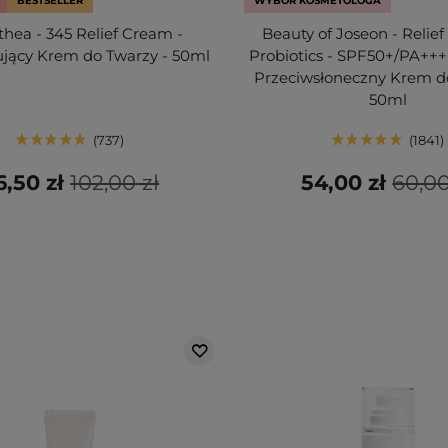
BESTSELLER
WYBÓR KOSMETOLOGA
lthea - 345 Relief Cream -
Beauty of Joseon - Relief
jący Krem do Twarzy - 50ml
Probiotics - SPF50+/PA+++
Przeciwsłoneczny Krem d
50ml
737
1841
6,50 zł
102,00 zł
54,00 zł
60,00