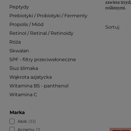
zawiera trzyd
Peptydy
roślinnymi.
Prebiotyki / Probiotyki / Fermenty
Propolis / Miód
Sortuj
Retinol / Retinal / Retinoidy
Róża
Skwalan
SPF - filtry przeciwsłoneczne
Śluz ślimaka
Wąkrota azjatycka
Witamina B5 - panthenol
Witamina C
Marka
Abib
33
Acnemy
1