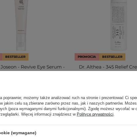
BESTSELLER
PROMOCJA
BESTSELLER
 Joseon - Revive Eye Serum -
Dr. Althea - 345 Relief Cr
Ginseng + Retinal -
Kojąca Kremowa Mgiełka d
wzmarszczkowe Serum Pod
100ml
Oczy - 30ml
ła poprawnie; możemy także analizować ruch na stronie i prezentować Ci spe
540
43
 w jakim celu są zbierane zarówno przez nas, jak i naszych partnerów. Może
anych (poza wymaganymi danymi funkcjonalnymi). Zgodę możesz wycofać w
9,50 zł
55,00 zł
64,40 zł
99,00
rzeglądarki. Więcej informacji znajdziesz w
Polityce prywatności
.
cookie (wymagane)