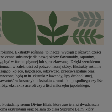
ślinne. Ekstrakty roślinne, to inaczej wyciągi z różnych części
rdzo cenne substancje dla naszej skóry: flawonoidy, saponiny,
mogą być w formie płynnej lub sproszkowanej. Dzięki szerokiemu
omach w zależności od potrzeb naszej skóry. Ekstrakty roślinne
zająco, kojąco, łagodząco, odżywczo, przeciwzapalnie oraz
szczonej będą m.in. ekstrakt z lawendy, lipy drobnolistnej,
awartość w kosmetyku ekstraktu z rumianku pospolitego czy liści
óży, ekstrakt z aceroli czy z liści miłorzębu japońskiego.
. Posiadamy serum Divine Elixir, które zawiera aż dwadzieścia
eroma ekstraktami oraz balsam do ciała Supreme Balm, który