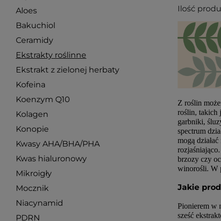
Ilość prod
Aloes
Bakuchiol
Ceramidy
Ekstrakty roślinne
Ekstrakt z zielonej herbaty
Kofeina
Koenzym Q10
Z roślin może
roślin, takich
Kolagen
garbniki, ślu
Konopie
spectrum dzia
mogą działać 
Kwasy AHA/BHA/PHA
rozjaśniająco
Kwas hialuronowy
brzozy czy oc
winorośli. W p
Mikroigły
Jakie pro
Mocznik
Niacynamid
Pionierem w n
sześć ekstrak
PDRN