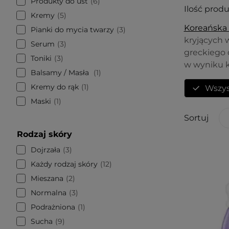
Produkty do ust
6
Ilość prod
Kremy
5
Koreańska
Pianki do mycia twarzy
3
kryjących 
Serum
3
greckiego 
Toniki
3
w wyniku k
Balsamy / Masła
1
Kremy do rąk
1
Wszys
Maski
1
Sortuj
Rodzaj skóry
Dojrzała
3
Każdy rodzaj skóry
12
Mieszana
2
Normalna
3
Podrażniona
1
Sucha
9