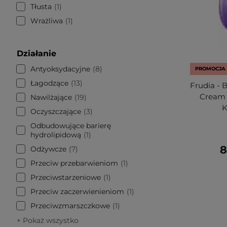
Tłusta
1
Wrażliwa
1
Działanie
Antyoksydacyjne
8
PROMOCJA
Łagodzące
13
Frudia - 
Cream 
Nawilżające
19
K
Oczyszczające
3
Odbudowujące barierę
hydrolipidową
1
8
Odżywcze
7
Przeciw przebarwieniom
1
Przeciwstarzeniowe
1
Przeciw zaczerwienieniom
1
Przeciwzmarszczkowe
1
+ Pokaż wszystko