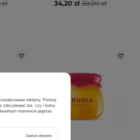
 zł
34,20 zł
38,00 zł
rsonalizowane reklamy. Poniżej
sz zdecydować też, czy i komu
 dowolnym momencie poprzez
Zawsze aktywne