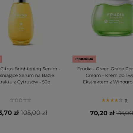
PROMOCJA
 Citrus Brightening Serum -
Frudia - Green Grape Por
śniające Serum na Bazie
Cream - Krem do Twa
traktu z Cytrusów - 50g
Ekstraktem z Winogron
1
3,70 zł
105,00 zł
70,20 zł
78,00