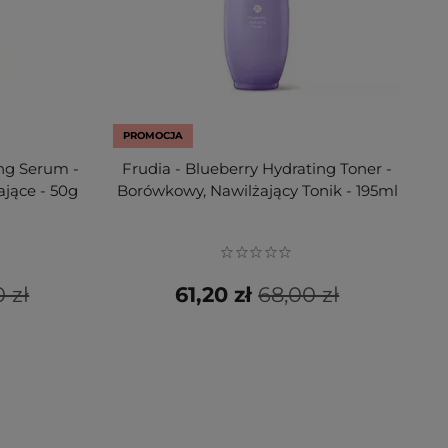
PROMOCJA
ing Serum -
Frudia - Blueberry Hydrating Toner -
jące - 50g
Borówkowy, Nawilżający Tonik - 195ml
 zł
61,20 zł
68,00 zł