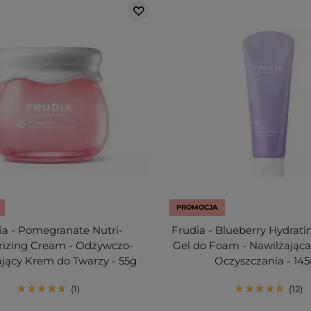
PROMOCJA
ia - Pomegranate Nutri-
Frudia - Blueberry Hydrati
rizing Cream - Odżywczo-
Gel do Foam - Nawilżająca
jący Krem do Twarzy - 55g
Oczyszczania - 14
1
12