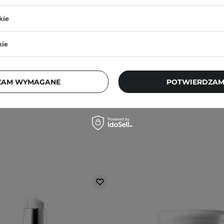
PROMOCJA
kie
- Citrus Brightening Toner -
Frudia - Blueberry Honey
jący Tonik do Twarzy - 195ml
Mask - Nawilżająca M
kie
Całonocna - 5m
2
24
ZAM WYMAGANE
POTWIERDZAM
3,90 zł
71,00 zł
9,90 zł
11,00 