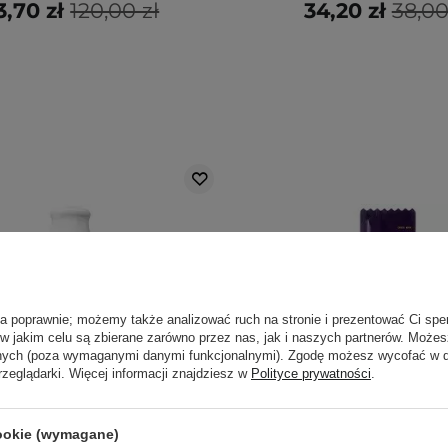
3,70 zł
120,00 zł
34,20 zł
38,00
ła poprawnie; możemy także analizować ruch na stronie i prezentować Ci spe
 w jakim celu są zbierane zarówno przez nas, jak i naszych partnerów. Może
anych (poza wymaganymi danymi funkcjonalnymi). Zgodę możesz wycofać w
rzeglądarki. Więcej informacji znajdziesz w
Polityce prywatności
.
cookie (wymagane)