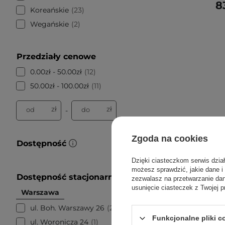
8
Koreańskie
23
Wegańskie
2
Przedziały cenowe
0.00zł - 50.00zł
12
50.00zł - 100.00zł
11
zł
zł
od
do
-
Zgoda na cookies
Dostępność
Dzięki ciasteczkom serwis dzia
możesz sprawdzić, jakie dane i
Dostępność stacjonarnie
zezwalasz na przetwarzanie d
usunięcie ciasteczek z Twojej p
Warszawa
ul. Boh. Warszawy 26
2
Funkcjonalne pliki 
ul. Woronicza 24
1