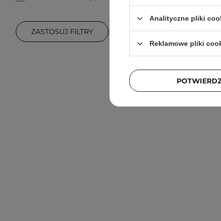
PROMOCJA
Analityczne pliki coo
Frudia 
ZASTOSUJ FILTRY
Rozjaśnia
Reklamowe pliki coo
POTWIERD
6