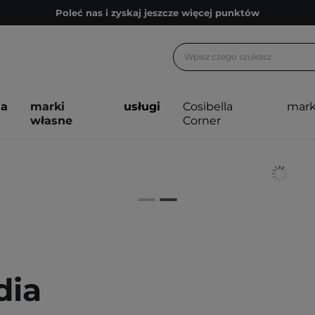
Poleć nas i zyskaj jeszcze więcej punktów
Zapisz się na newsletter pełen porad
Bezpłatne konsultacje kosmetologiczne
Z nami to możliwe! Realizacja zamówienia do 24h.
ja
marki
usługi
Cosibella
mark
Poleć nas i zyskaj jeszcze więcej punktów
własne
Corner
Zapisz się na newsletter pełen porad
dia