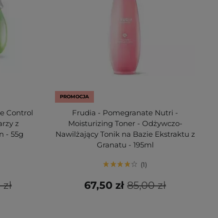
PROMOCJA
e Control
Frudia - Pomegranate Nutri -
rzy z
Moisturizing Toner - Odżywczo-
 - 55g
Nawilżający Tonik na Bazie Ekstraktu z
Granatu - 195ml
1
 zł
67,50 zł
85,00 zł