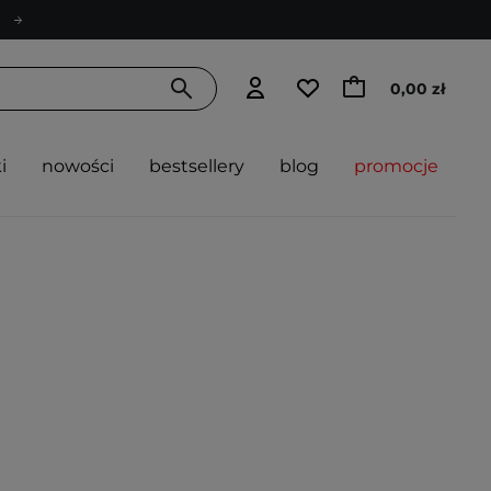
0,00 zł
i
nowości
bestsellery
blog
promocje