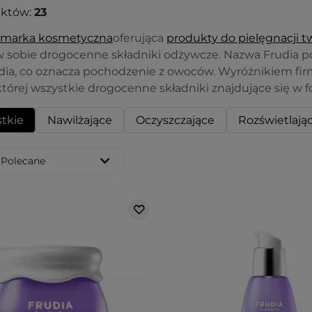
uktów:
23
 marka kosmetyczna
oferująca
produkty do pielęgnacji t
w sobie drogocenne składniki odżywcze. Nazwa Frudia poc
dia, co oznacza pochodzenie z owoców. Wyróżnikiem f
tórej wszystkie drogocenne składniki znajdujące się w 
tkie
Nawilżające
Oczyszczające
Rozświetlają
Polecane