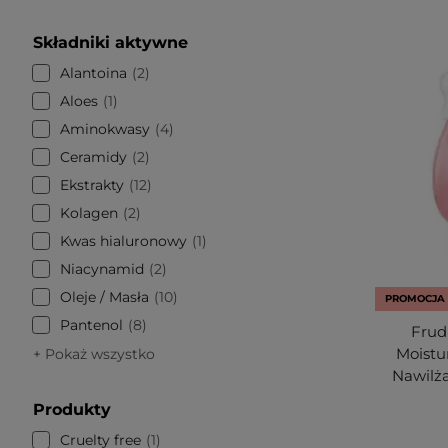
Składniki aktywne
Alantoina
2
Aloes
1
Aminokwasy
4
Ceramidy
2
Ekstrakty
12
Kolagen
2
Kwas hialuronowy
1
Niacynamid
2
Oleje / Masła
10
PROMOCJA
Pantenol
8
Frud
Moistu
+ Pokaż wszystko
Nawilża
Produkty
Cruelty free
1