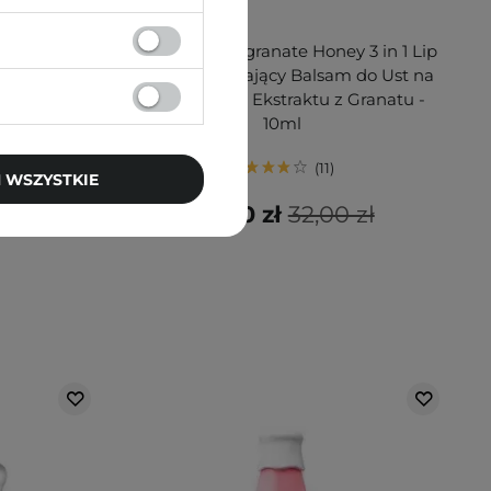
PROMOCJA
 Overnight
Frudia - Pomegranate Honey 3 in 1 Lip
aseczka
Balm - Nawilżający Balsam do Ust na
l
Bazie Miodu i Ekstraktu z Granatu -
10ml
11
 WSZYSTKIE
zł
28,80 zł
32,00 zł