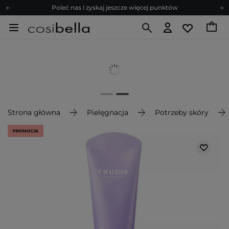
Poleć nas i zyskaj jeszcze więcej punktów
Zapisz się na newsletter pełen porad
Bezpłatne konsultacje kosmetologiczne
Z nami to możliwe! Realizacja zamówienia do 24h.
Poleć nas i zyskaj jeszcze więcej punktów
Zapisz się na newsletter pełen porad
Strona główna
Pielęgnacja
Potrzeby skóry
PROMOCJA