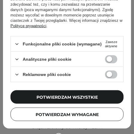
zdecydować też, czy i komu zezwalasz na przetwarzanie
Inni klienci sprawdzali również
danych (poza wymaganymi danymi funkcjonalnymi). Zgodę
możesz wycofać w dowolnym momencie poprzez usunięcie
ciasteczek z Twojej przeglądarki. Więcej informacji znajdziesz w
Polityce prywatności
.
Zawsze
Funkcjonalne pliki cookie (wymagane)
aktywne
Analityczne pliki cookie
Reklamowe pliki cookie
POTWIERDZAM WSZYSTKIE
POTWIERDZAM WYMAGANE
Ma:nyo - Herb Green Cleansing Oil - Oczyszczający
Olejek Ziołowy do Twarzy - 25ml