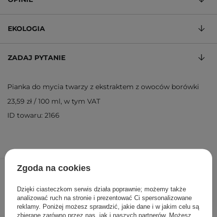
EKOLOGIA
ZADAJ PYTANIE
Pianka do mycia twarzy z ekstraktem z owoców borówki
23,59 zł
/
100 ml
, w tym VAT
ID towaru: 2166
34,20 zł
38,00 zł
/
szt.
Zgoda na cookies
Dzięki ciasteczkom serwis działa poprawnie; możemy także
DODAJ DO KOSZYKA
analizować ruch na stronie i prezentować Ci spersonalizowane
reklamy. Poniżej możesz sprawdzić, jakie dane i w jakim celu są
zbierane zarówno przez nas, jak i naszych partnerów. Możesz