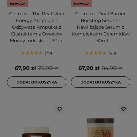
PROMOCJA
PROMOCJA
Celimax - The Real Noni
Celimax - Dual Barrier
Energy Ampoule -
Boosting Serum -
Odżywcza Ampułka z
Nawilżające Serum z
Ekstraktem z Owoców
Kompleksem Ceramidów
Morwy Indyjskiej - 30ml
- 30ml
79
45
67,90 zł
79,90 zł
67,90 zł
84,90 zł
DODAJ DO KOSZYKA
DODAJ DO KOSZYKA