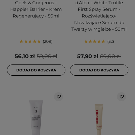
Geek & Gorgeous -
d'Alba - White Truffle
Happier Barrier - Krem
First Spray Serum -
Regenerujący - 50ml
Rozświetlająco-
Nawilżajace Serum do
Twarzy w Mgiełce - 50ml
209
52
56,10 zł
59,00 zł
57,90 zł
89,00 zł
DODAJ DO KOSZYKA
DODAJ DO KOSZYKA