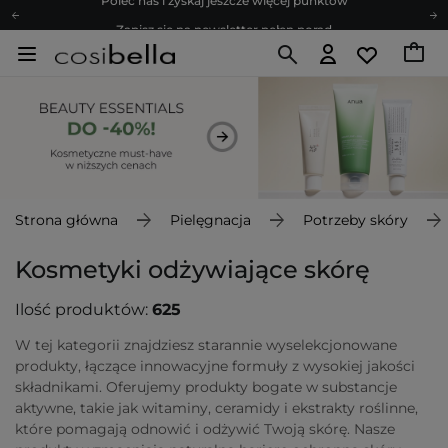
Zapisz się na newsletter pełen porad
Bezpłatne konsultacje kosmetologiczne
Z nami to możliwe! Realizacja zamówienia do 24h.
Poleć nas i zyskaj jeszcze więcej punktów
Zapisz się na newsletter pełen porad
Strona główna
Pielęgnacja
Potrzeby skóry
Kosmetyki odżywiające skórę
Ilość produktów:
625
W tej kategorii znajdziesz starannie wyselekcjonowane
produkty, łączące innowacyjne formuły z wysokiej jakości
składnikami. Oferujemy produkty bogate w substancje
aktywne, takie jak witaminy, ceramidy i ekstrakty roślinne,
które pomagają odnowić i odżywić Twoją skórę. Nasze