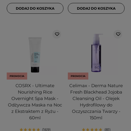
DODAJ DO KOSZYKA
DODAJ DO KOSZYKA
PROMOCJA
PROMOCJA
COSRX - Ultimate
Celimax - Derma Nature
Nourishing Rice
Fresh Blackhead Jojoba
Overnight Spa Mask -
Cleansing Oil - Olejek
Odżywcza Maska na Noc
Hydrofilowy do
z Ekstraktem z Ryżu -
Oczyszczania Twarzy -
60ml
150ml
169
81