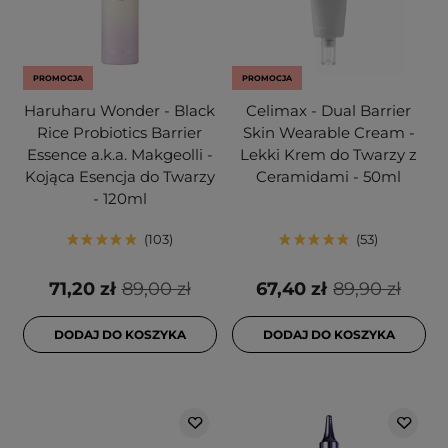
PROMOCJA
PROMOCJA
Haruharu Wonder - Black
Celimax - Dual Barrier
Rice Probiotics Barrier
Skin Wearable Cream -
Essence a.k.a. Makgeolli -
Lekki Krem do Twarzy z
Kojąca Esencja do Twarzy
Ceramidami - 50ml
- 120ml
103
53
71,20 zł
89,00 zł
67,40 zł
89,90 zł
DODAJ DO KOSZYKA
DODAJ DO KOSZYKA