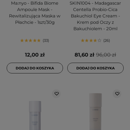
Ma:nyo - Bifida Biome
SKIN1004 - Madagascar
Ampoule Mask -
Centella Probio-Cica
Rewitalizująca Maska w
Bakuchiol Eye Cream -
Płachcie - 1szt/30g
Krem pod Oczy z
Bakuchiolem - 20ml
33
26
12,00 zł
81,60 zł
96,00 zł
DODAJ DO KOSZYKA
DODAJ DO KOSZYKA