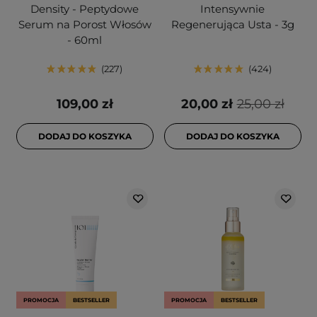
Density - Peptydowe
Intensywnie
Serum na Porost Włosów
Regenerująca Usta - 3g
- 60ml
227
424
109,00 zł
20,00 zł
25,00 zł
DODAJ DO KOSZYKA
DODAJ DO KOSZYKA
PROMOCJA
BESTSELLER
PROMOCJA
BESTSELLER