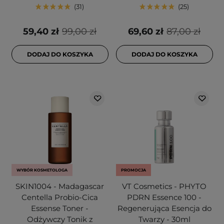
31
25
59,40 zł
99,00 zł
69,60 zł
87,00 zł
DODAJ DO KOSZYKA
DODAJ DO KOSZYKA
WYBÓR KOSMETOLOGA
PROMOCJA
SKIN1004 - Madagascar
VT Cosmetics - PHYTO
Centella Probio-Cica
PDRN Essence 100 -
Essense Toner -
Regenerująca Esencja do
Odżywczy Tonik z
Twarzy - 30ml