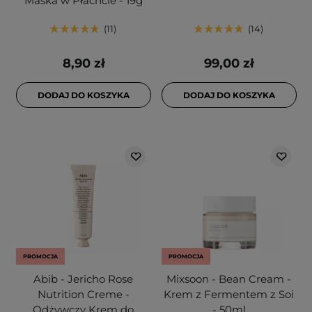
Maska w Płachcie - 19g
11
14
8,90 zł
99,00 zł
DODAJ DO KOSZYKA
DODAJ DO KOSZYKA
PROMOCJA
PROMOCJA
Abib - Jericho Rose
Mixsoon - Bean Cream -
Nutrition Creme -
Krem z Fermentem z Soi
Odżywczy Krem do
- 50ml