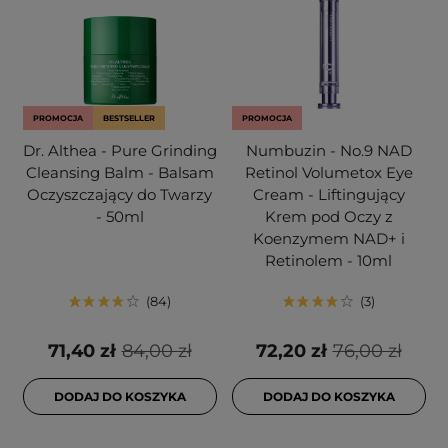
PROMOCJA
BESTSELLER
PROMOCJA
Dr. Althea - Pure Grinding
Numbuzin - No.9 NAD
Cleansing Balm - Balsam
Retinol Volumetox Eye
Oczyszczający do Twarzy
Cream - Liftingujący
- 50ml
Krem pod Oczy z
Koenzymem NAD+ i
Retinolem - 10ml
84
3
71,40 zł
84,00 zł
72,20 zł
76,00 zł
DODAJ DO KOSZYKA
DODAJ DO KOSZYKA