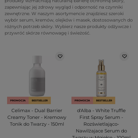
produkty wzmacniają naturalną barierę ochronną skóry,
zapewniając jej zdrowy wygląd i odporność na czynniki
zewnętrzne. W naszym asortymencie znajdziesz szeroki
wybór serum, kremów, olejków i masek, dostosowanych do
różnych potrzeb skóry. Wybierz nasze produkty odżywcze i
przywróć skórze równowagę i świeżość.
PROMOCJA
BESTSELLER
PROMOCJA
BESTSELLER
Celimax - Dual Barrier
d'Alba - White Truffle
Creamy Toner - Kremowy
First Spray Serum -
Tonik do Twarzy - 150ml
Rozświetlająco-
Nawilżajace Serum do
Twarzy w Mgiełce - 100ml