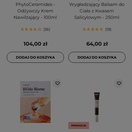
PhytoCeramides -
Wygładzający Balsam do
Odżywczy Krem
Ciała z Kwasem
Nawilżający - 100ml
Salicylowym - 250ml
36
18
104,00 zł
64,00 zł
DODAJ DO KOSZYKA
DODAJ DO KOSZYKA
PROMOCJA