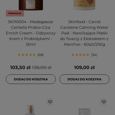
PROMOCJA
SKIN1004 - Madagascar
Skinfood - Carrot
Centella Probio-Cica
Carotene Calming Water
Enrich Cream - Odżywczy
Pad - Nawilżające Płatki
Krem z Probiotykami -
do Twarzy z Ekstraktem z
50ml
Marchwi - 60szt/250g
68
34
103,50 zł
138,00 zł
109,00 zł
DODAJ DO KOSZYKA
DODAJ DO KOSZYKA