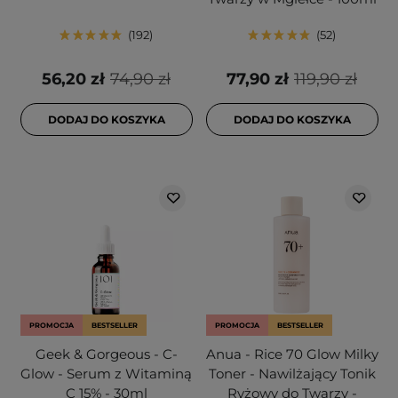
192
52
56,20 zł
74,90 zł
77,90 zł
119,90 zł
DODAJ DO KOSZYKA
DODAJ DO KOSZYKA
PROMOCJA
BESTSELLER
PROMOCJA
BESTSELLER
Geek & Gorgeous - C-
Anua - Rice 70 Glow Milky
Glow - Serum z Witaminą
Toner - Nawilżający Tonik
C 15% - 30ml
Ryżowy do Twarzy -