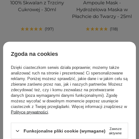
100% Skwalan z Trzciny
Ampoule Mask -
Cukrowej - 30ml
Hydrożelowa Maska w
Płachcie do Twarzy - 25ml
197
118
50,00 zł
14,00 zł
Zgoda na cookies
DODAJ DO KOSZYKA
DODAJ DO KOSZYKA
Dzięki ciasteczkom serwis działa poprawnie; możemy także
analizować ruch na stronie i prezentować Ci spersonalizowane
reklamy. Poniżej możesz sprawdzić, jakie dane i w jakim celu są
zbierane zarówno przez nas, jak i naszych partnerów. Możesz
zdecydować też, czy i komu zezwalasz na przetwarzanie
danych (poza wymaganymi danymi funkcjonalnymi). Zgodę
możesz wycofać w dowolnym momencie poprzez usunięcie
ciasteczek z Twojej przeglądarki. Więcej informacji znajdziesz w
Polityce prywatności
.
Zawsze
Funkcjonalne pliki cookie (wymagane)
PROMOCJA
WYBÓR KOSMETOLOGA
aktywne