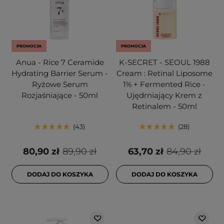
PROMOCJA
PROMOCJA
Anua - Rice 7 Ceramide
K-SECRET - SEOUL 1988
Hydrating Barrier Serum -
Cream : Retinal Liposome
Ryżowe Serum
1% + Fermented Rice -
Rozjaśniające - 50ml
Ujędrniający Krem z
Retinalem - 50ml
43
28
80,90 zł
89,90 zł
63,70 zł
84,90 zł
DODAJ DO KOSZYKA
DODAJ DO KOSZYKA