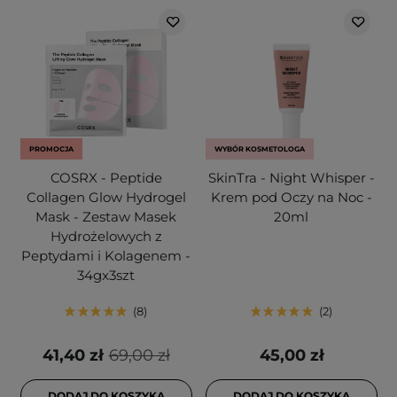
PROMOCJA
WYBÓR KOSMETOLOGA
COSRX - Peptide
SkinTra - Night Whisper -
Collagen Glow Hydrogel
Krem pod Oczy na Noc -
Mask - Zestaw Masek
20ml
Hydrożelowych z
Peptydami i Kolagenem -
34gx3szt
8
2
41,40 zł
69,00 zł
45,00 zł
DODAJ DO KOSZYKA
DODAJ DO KOSZYKA