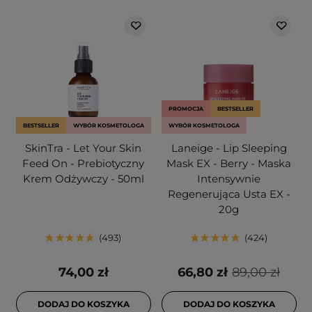
PROMOCJA
BESTSELLER
BESTSELLER
WYBÓR KOSMETOLOGA
WYBÓR KOSMETOLOGA
SkinTra - Let Your Skin
Laneige - Lip Sleeping
Feed On - Prebiotyczny
Mask EX - Berry - Maska
Krem Odżywczy - 50ml
Intensywnie
Regenerująca Usta EX -
20g
493
424
74,00 zł
66,80 zł
89,00 zł
DODAJ DO KOSZYKA
DODAJ DO KOSZYKA