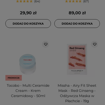
64
67
29,90 zł
89,00 zł
DODAJ DO KOSZYKA
DODAJ DO KOSZYKA
PROMOCJA
Tocobo - Multi Ceramide
Missha - Airy Fit Sheet
Cream - Krem
Mask - Red Ginseng -
Ceramidowy - 50ml
Odżywcza Maska w
Płachcie - 19g