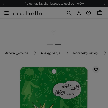
Poleć nas i zyskaj jeszcze więcej punktów
Zapisz się na newsletter pełen porad
Bezpłatne konsultacje kosmetologiczne
Z nami to możliwe! Realizacja zamówienia do 24h.
Poleć nas i zyskaj jeszcze więcej punktów
Zapisz się na newsletter pełen porad
Strona główna
Pielęgnacja
Potrzeby skóry