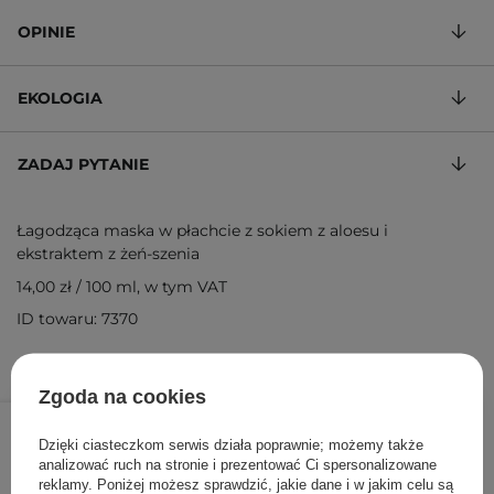
OPINIE
EKOLOGIA
ZADAJ PYTANIE
Łagodząca maska w płachcie z sokiem z aloesu i
ekstraktem z żeń-szenia
14,00 zł
/
100 ml
, w tym VAT
ID towaru: 7370
Zgoda na cookies
3,50 zł
/
szt.
Dzięki ciasteczkom serwis działa poprawnie; możemy także
analizować ruch na stronie i prezentować Ci spersonalizowane
DODAJ DO KOSZYKA
reklamy. Poniżej możesz sprawdzić, jakie dane i w jakim celu są