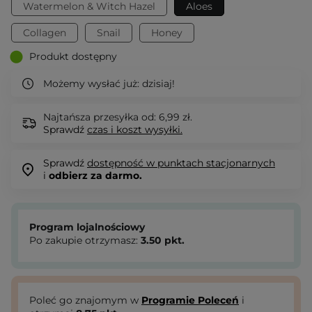
Watermelon & Witch Hazel
Aloes
Collagen
Snail
Honey
Produkt dostępny
Możemy wysłać już:
dzisiaj!
Najtańsza przesyłka od: 6,99 zł.
Sprawdź
czas i koszt wysyłki.
Sprawdź
dostępność w punktach stacjonarnych
i
odbierz za darmo.
Program lojalnościowy
Po zakupie otrzymasz:
3.50
pkt.
Poleć go znajomym w
Programie Poleceń
i