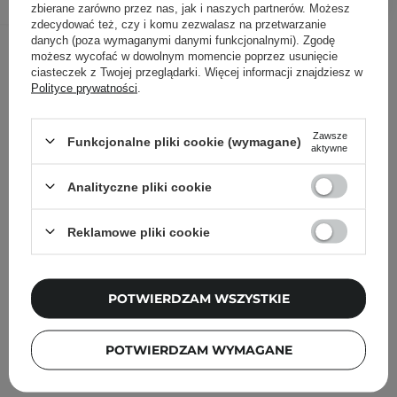
zbierane zarówno przez nas, jak i naszych partnerów. Możesz
zdecydować też, czy i komu zezwalasz na przetwarzanie
danych (poza wymaganymi danymi funkcjonalnymi). Zgodę
Inni klienci sprawdzali również
możesz wycofać w dowolnym momencie poprzez usunięcie
ciasteczek z Twojej przeglądarki. Więcej informacji znajdziesz w
Polityce prywatności
.
Zawsze
Funkcjonalne pliki cookie (wymagane)
aktywne
Analityczne pliki cookie
Reklamowe pliki cookie
POTWIERDZAM WSZYSTKIE
POTWIERDZAM WYMAGANE
Esfolio - Pure Skin Collagen Essence Mask Sheet -