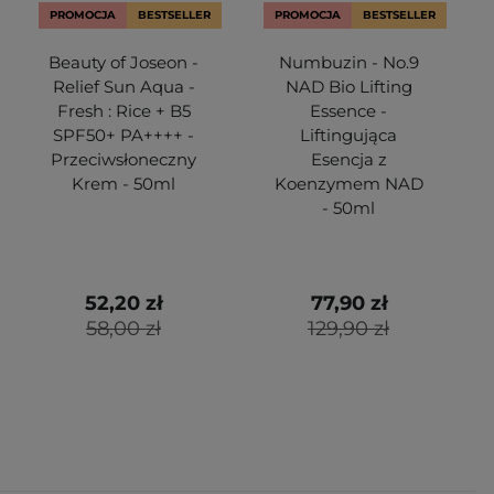
PROMOCJA
BESTSELLER
PROMOCJA
BESTSELLER
Beauty of Joseon -
Numbuzin - No.9
Relief Sun Aqua -
NAD Bio Lifting
Fresh : Rice + B5
Essence -
SPF50+ PA++++ -
Liftingująca
Przeciwsłoneczny
Esencja z
Krem - 50ml
Koenzymem NAD
- 50ml
52,20 zł
77,90 zł
58,00 zł
129,90 zł