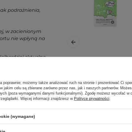
nak podrażnienia,
j, w zacienionym
ortu nie wpłyną na
ajbardziej aktualne
pytania?
Skontaktuj się z
Esfolio - Pure Skin
Snail Essence Mask
- Maska w Płacie
ła poprawnie; możemy także analizować ruch na stronie i prezentować Ci spe
ze Śluzem Ślimaka
 w jakim celu są zbierane zarówno przez nas, jak i naszych partnerów. Może
- 25ml
anych (poza wymaganymi danymi funkcjonalnymi). Zgodę możesz wycofać w
rzeglądarki. Więcej informacji znajdziesz w
Polityce prywatności
.
3,50 zł
cookie (wymagane)
kie