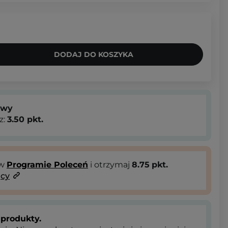
DODAJ DO KOSZYKA
owy
z:
3.50
pkt.
 w
Programie Poleceń
i otrzymaj
8.75
pkt.
ący
produkty.