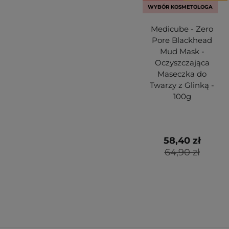
WYBÓR KOSMETOLOGA
Medicube - Zero
Pore Blackhead
Mud Mask -
Oczyszczająca
Maseczka do
Twarzy z Glinką -
100g
58,40 zł
64,90 zł