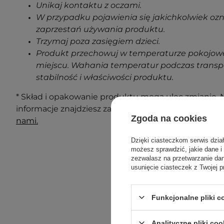
Unikaj kontaktu z oczami.
W przypadku pojawienia się jakichkolwiek oz
zaprzestań używania produktu.
Trzymaj poza zasięgiem dzieci.
Produkt przechowuj w temperaturze pokojowe
miejscu. Wahania temperatur podczas transp
stabilność i właściwości produktu.
* Skład i opakowanie produktu mogą ulec zmianie. N
informacje znajdziesz zawsze na opakowaniu. Masz 
Zgoda na cookies
nami.
Dzięki ciasteczkom serwis dzia
możesz sprawdzić, jakie dane i
zezwalasz na przetwarzanie d
usunięcie ciasteczek z Twojej p
Funkcjonalne pliki 
Analityczne pliki coo