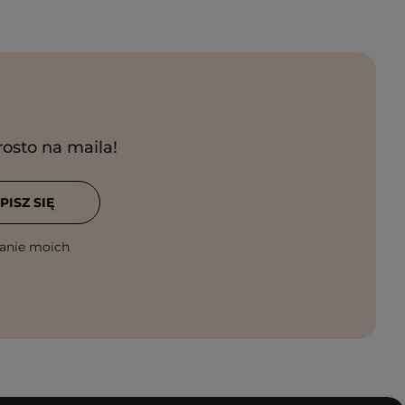
rosto na maila!
PISZ SIĘ
anie moich