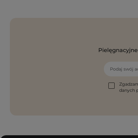
Pielęgnacyjne 
Podaj swój a
Zgadzam
danych p