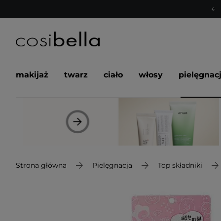
makijaż
twarz
ciało
włosy
pielęgnac
Strona główna
Pielęgnacja
Top składniki