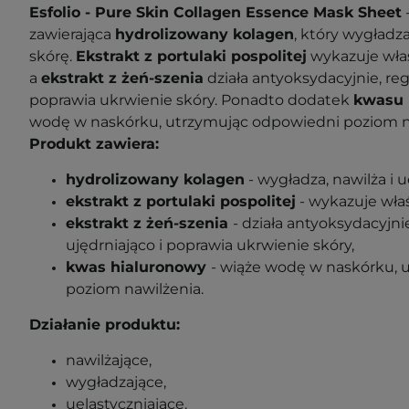
Esfolio - Pure Skin Collagen Essence Mask Sheet
zawierająca
hydrolizowany kolagen
, który wygładza
skórę.
Ekstrakt z portulaki pospolitej
wykazuje właś
a
ekstrakt z żeń-szenia
działa antyoksydacyjnie, reg
poprawia ukrwienie skóry. Ponadto dodatek
kwasu 
wodę w naskórku, utrzymując odpowiedni poziom n
Produkt zawiera:
hydrolizowany kolagen
- wygładza, nawilża i 
ekstrakt z portulaki pospolitej
- wykazuje wła
ekstrakt z żeń-szenia
- działa antyoksydacyjni
ujędrniająco i poprawia ukrwienie skóry,
kwas hialuronowy
- wiąże wodę w naskórku, 
poziom nawilżenia.
Działanie produktu:
nawilżające,
wygładzające,
uelastyczniające.