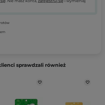
 się
. Nie masz konta,
zarejestruj się
i wymieniaj
wrotów
nem
klienci sprawdzali również