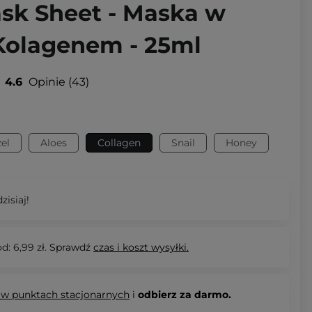
sk Sheet - Maska w
 Kolagenem - 25ml
4.6
Opinie
43
el
Aloes
Collagen
Snail
Honey
zisiaj!
d: 6,99 zł.
Sprawdź
czas i koszt wysyłki.
 w punktach stacjonarnych
i
odbierz za darmo.