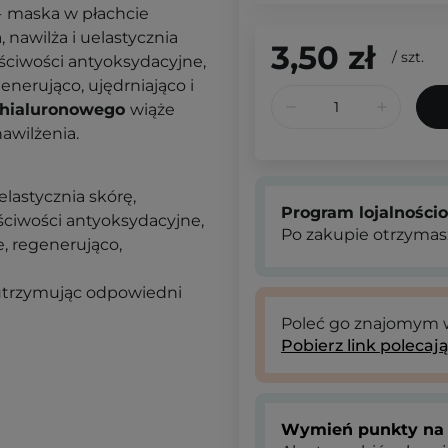
-
maska w płachcie
, nawilża i uelastycznia
3,50 zł
/
szt.
ciwości antyoksydacyjne,
enerująco, ujędrniająco i
hialuronowego
wiąże
awilżenia.
uelastycznia skórę,
Program lojalności
ściwości antyoksydacyjne,
Po zakupie otrzymas
e, regenerująco,
utrzymując odpowiedni
Poleć go znajomym
Pobierz link polecaj
Wymień punkty na 