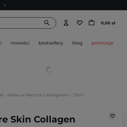
0,00 zł
i
nowości
bestsellery
blog
promocje
eet - Maska w Płachcie z Kolagenem - 25ml
ure Skin Collagen