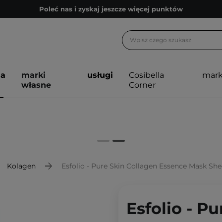
Poleć nas i zyskaj jeszcze więcej punktów
Zapisz się na newsletter pełen porad
Bezpłatne konsultacje kosmetologiczne
Z nami to możliwe! Realizacja zamówienia do 24h.
ja
marki
usługi
Cosibella
mark
Poleć nas i zyskaj jeszcze więcej punktów
własne
Corner
Zapisz się na newsletter pełen porad
Kolagen
Esfolio - Pure Skin Collagen Essence Mask Sh
Esfolio - P