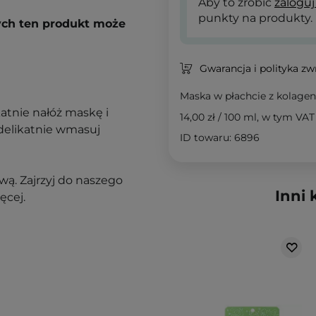
Aby to zrobić
zaloguj
punkty na produkty.
rych ten produkt może
Gwarancja i polityka z
Maska w płachcie z kolage
atnie nałóż maskę i
14,00 zł
/
100 ml
, w tym VAT
 delikatnie wmasuj
ID towaru: 6896
ą. Zajrzyj do naszego
Inni 
ęcej.